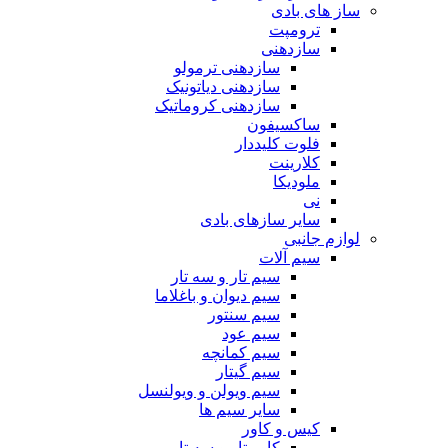
ساز های بادی
ترومپت
سازدهنی
سازدهنی ترمولو
سازدهنی دیاتونیک
سازدهنی کروماتیک
ساکسیفون
فلوت کلیددار
کلارینت
ملودیکا
نی
سایر سازهای بادی
لوازم جانبی
سیم آلات
سیم تار و سه تار
سیم دیوان و باغلاما
سیم سنتور
سیم عود
سیم کمانچه
سیم گیتار
سیم ویولن و ویولنسل
سایر سیم ها
کیس و کاور
کاور تار و سه تار