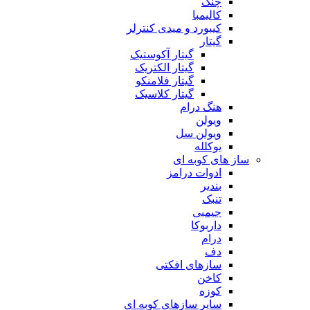
چنگ
کالیمبا
کیبورد و میدی کنترلر
گیتار
گیتار آکوستیک
گیتار الکتریک
گیتار فلامنکو
گیتار کلاسیک
هنگ درام
ویولن
ویولن سل
یوکلله
ساز های کوبه ای
ادوات درامز
بندیر
تنبک
جیمبی
داربوکا
درام
دف
سازهای افکتی
کاخن
کوزه
سایر سازهای کوبه ای