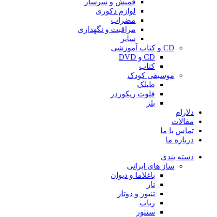
قمیش و سرساز
لوازم دکوری
مضراب
مراقبت و نگهداری
سایر
CD و کتاب آموزشی
CD و DVD
کتاب
موسیقی کودک
طبلک
فلوت ریکوردر
بلز
دلارام
مقالات
تماس با ما
درباره ما
دسته بندی
ساز های ایرانی
باغلاما و دیوان
تار
تنبور و دوتار
رباب
سنتور