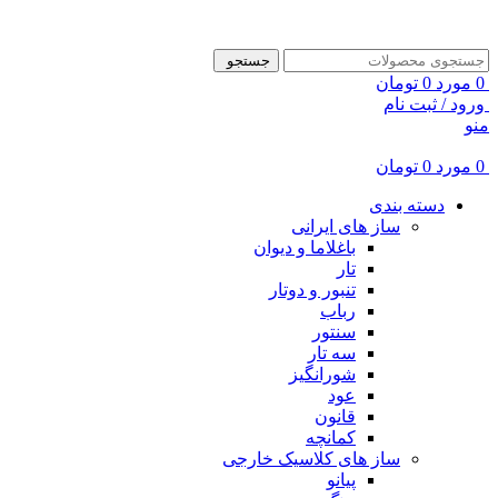
ADD ANYTHING HERE OR JUST REMOVE IT…
جستجو
0
مورد
0
تومان
ورود / ثبت نام
منو
0
مورد
0
تومان
دسته بندی
ساز های ایرانی
باغلاما و دیوان
تار
تنبور و دوتار
رباب
سنتور
سه تار
شورانگیز
عود
قانون
کمانچه
ساز های کلاسیک خارجی
پیانو