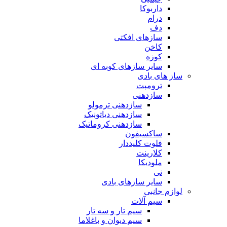
داربوکا
درام
دف
سازهای افکتی
کاخن
کوزه
سایر سازهای کوبه ای
ساز های بادی
ترومپت
سازدهنی
سازدهنی ترمولو
سازدهنی دیاتونیک
سازدهنی کروماتیک
ساکسیفون
فلوت کلیددار
کلارینت
ملودیکا
نی
سایر سازهای بادی
لوازم جانبی
سیم آلات
سیم تار و سه تار
سیم دیوان و باغلاما