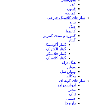
عود
قانون
کمانچه
ساز های کلاسیک خارجی
پیانو
چنگ
کالیمبا
کیبورد و میدی کنترلر
گیتار
گیتار آکوستیک
گیتار الکتریک
گیتار فلامنکو
گیتار کلاسیک
هنگ درام
ویولن
ویولن سل
یوکلله
ساز های کوبه ای
ادوات درامز
بندیر
تنبک
جیمبی
داربوکا