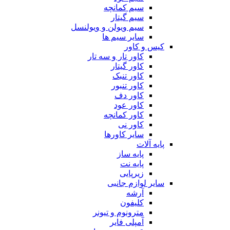
سیم کمانچه
سیم گیتار
سیم ویولن و ویولنسل
سایر سیم ها
کیس و کاور
کاور تار و سه تار
کاور گیتار
کاور تنبک
کاور تنبور
کاور دف
کاور عود
کاور کمانچه
کاور نی
سایر کاورها
پایه آلات
پایه ساز
پایه نت
زیرپایی
سایر لوازم جانبی
آرشه
کلیفون
مترونوم و تیونر
آمپلی فایر