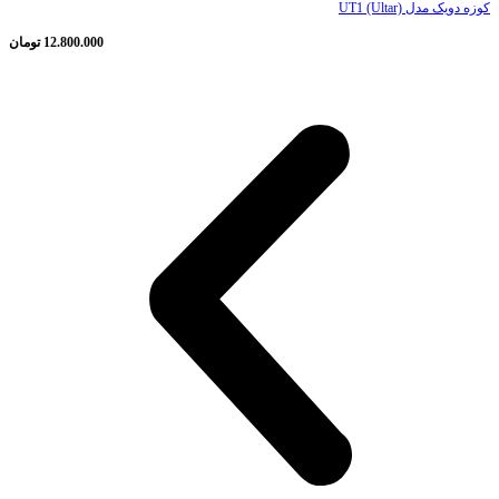
کوزه دویک مدل UT1 (Ultar)
12.800.000
تومان