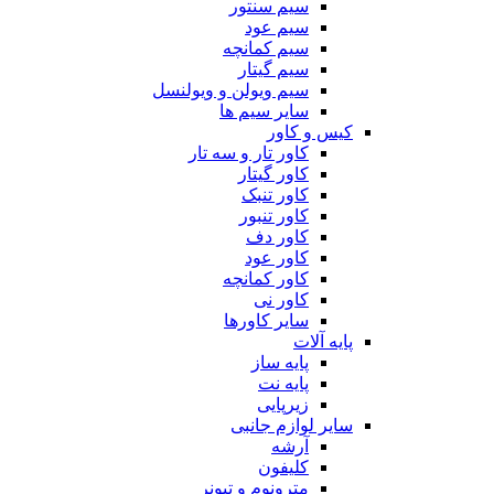
سیم سنتور
سیم عود
سیم کمانچه
سیم گیتار
سیم ویولن و ویولنسل
سایر سیم ها
کیس و کاور
کاور تار و سه تار
کاور گیتار
کاور تنبک
کاور تنبور
کاور دف
کاور عود
کاور کمانچه
کاور نی
سایر کاورها
پایه آلات
پایه ساز
پایه نت
زیرپایی
سایر لوازم جانبی
آرشه
کلیفون
مترونوم و تیونر