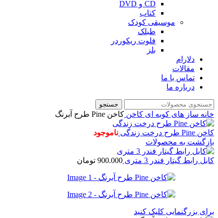
CD و DVD
کتاب
موسیقی کودک
طبلک
فلوت ریکوردر
بلز
دلارام
مقالات
تماس با ما
درباره ما
جستجو
خانه
ساز های کوبه ای
کاخن
کاخن Pine طرح آبرنگ
کاخن Pine طرح درخت زندگی
ناموجود
بازگشت به محصولات
کابل رابط گیتار فندر 3 متری
900.000
تومان
برای بزرگنمایی کلیک کنید