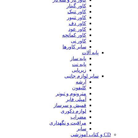
کاور گیتار
کاور تنبک
کاور تنبور
کاور دف
کاور عود
کاور کمانچه
کاور نی
سایر کاورها
پایه آلات
پایه ساز
پایه نت
زیرپایی
سایر لوازم جانبی
آرشه
کلیفون
مترونوم و تیونر
آمپلی فایر
قمیش و سرساز
لوازم دکوری
مضراب
مراقبت و نگهداری
سایر
CD و کتاب آموزشی