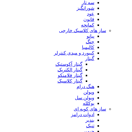
سه تار
شورانگیز
عود
قانون
کمانچه
ساز های کلاسیک خارجی
پیانو
چنگ
کالیمبا
کیبورد و میدی کنترلر
گیتار
گیتار آکوستیک
گیتار الکتریک
گیتار فلامنکو
گیتار کلاسیک
هنگ درام
ویولن
ویولن سل
یوکلله
ساز های کوبه ای
ادوات درامز
بندیر
تنبک
جیمبی