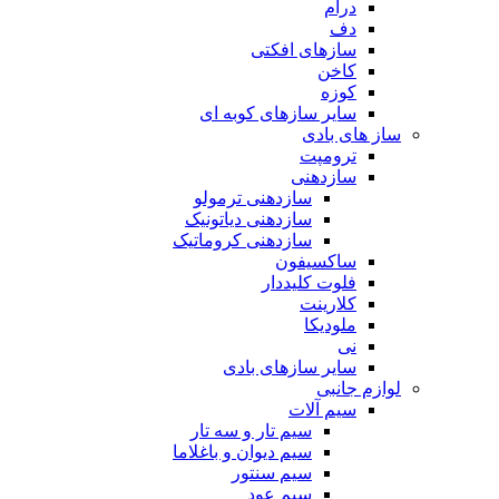
درام
دف
سازهای افکتی
کاخن
کوزه
سایر سازهای کوبه ای
ساز های بادی
ترومپت
سازدهنی
سازدهنی ترمولو
سازدهنی دیاتونیک
سازدهنی کروماتیک
ساکسیفون
فلوت کلیددار
کلارینت
ملودیکا
نی
سایر سازهای بادی
لوازم جانبی
سیم آلات
سیم تار و سه تار
سیم دیوان و باغلاما
سیم سنتور
سیم عود