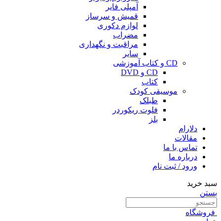
آمپلی فایر
قمیش و سرساز
لوازم دکوری
مضراب
مراقبت و نگهداری
سایر
CD و کتاب آموزشی
CD و DVD
کتاب
موسیقی کودک
طبلک
فلوت ریکوردر
بلز
دلارام
مقالات
تماس با ما
درباره ما
ورود / ثبت نام
سبد خرید
بستن
فروشگاه