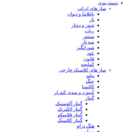
دسته بندی
ساز های ایرانی
باغلاما و دیوان
تار
تنبور و دوتار
رباب
سنتور
سه تار
شورانگیز
عود
قانون
کمانچه
ساز های کلاسیک خارجی
پیانو
چنگ
کالیمبا
کیبورد و میدی کنترلر
گیتار
گیتار آکوستیک
گیتار الکتریک
گیتار فلامنکو
گیتار کلاسیک
هنگ درام
ویولن