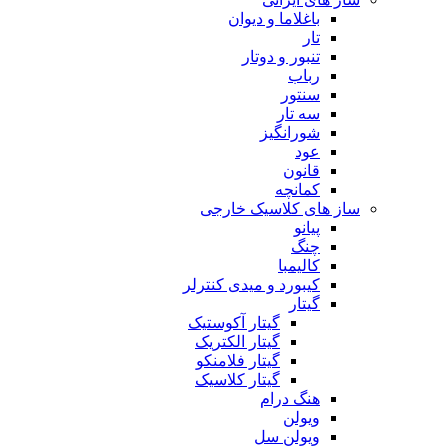
باغلاما و دیوان
تار
تنبور و دوتار
رباب
سنتور
سه تار
شورانگیز
عود
قانون
کمانچه
ساز های کلاسیک خارجی
پیانو
چنگ
کالیمبا
کیبورد و میدی کنترلر
گیتار
گیتار آکوستیک
گیتار الکتریک
گیتار فلامنکو
گیتار کلاسیک
هنگ درام
ویولن
ویولن سل