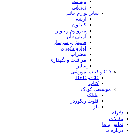
پایه نت
زیرپایی
سایر لوازم جانبی
آرشه
کلیفون
مترونوم و تیونر
آمپلی فایر
قمیش و سرساز
لوازم دکوری
مضراب
مراقبت و نگهداری
سایر
CD و کتاب آموزشی
CD و DVD
کتاب
موسیقی کودک
طبلک
فلوت ریکوردر
بلز
دلارام
مقالات
تماس با ما
درباره ما