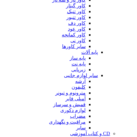
کاور گیتار
کاور تنبک
کاور تنبور
کاور دف
کاور عود
کاور کمانچه
کاور نی
سایر کاورها
پایه آلات
پایه ساز
پایه نت
زیرپایی
سایر لوازم جانبی
آرشه
کلیفون
مترونوم و تیونر
آمپلی فایر
قمیش و سرساز
لوازم دکوری
مضراب
مراقبت و نگهداری
سایر
CD و کتاب آموزشی