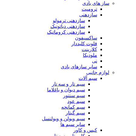
ساز های بادی
ترومپت
سازدهنی
سازدهنی ترمولو
سازدهنی دیاتونیک
سازدهنی کروماتیک
ساکسیفون
فلوت کلیددار
کلارینت
ملودیکا
نی
سایر سازهای بادی
لوازم جانبی
سیم آلات
سیم تار و سه تار
سیم دیوان و باغلاما
سیم سنتور
سیم عود
سیم کمانچه
سیم گیتار
سیم ویولن و ویولنسل
سایر سیم ها
کیس و کاور
کاور تار و سه تار