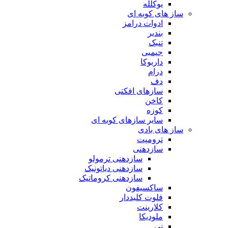
یوکلله
ساز های کوبه ای
ادوات درامز
بندیر
تنبک
جیمبی
داربوکا
درام
دف
سازهای افکتی
کاخن
کوزه
سایر سازهای کوبه ای
ساز های بادی
ترومپت
سازدهنی
سازدهنی ترمولو
سازدهنی دیاتونیک
سازدهنی کروماتیک
ساکسیفون
فلوت کلیددار
کلارینت
ملودیکا
نی