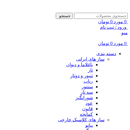
ADD ANYTHING HERE OR JUST REMOVE IT…
جستجو
0
مورد
0
تومان
ورود / ثبت نام
منو
0
مورد
0
تومان
دسته بندی
ساز های ایرانی
باغلاما و دیوان
تار
تنبور و دوتار
رباب
سنتور
سه تار
شورانگیز
عود
قانون
کمانچه
ساز های کلاسیک خارجی
پیانو