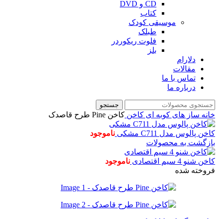
CD و DVD
کتاب
موسیقی کودک
طبلک
فلوت ریکوردر
بلز
دلارام
مقالات
تماس با ما
درباره ما
جستجو
خانه
ساز های کوبه ای
کاخن
کاخن Pine طرح قاصدک
کاخن پالوس مدل C711 مشکی
ناموجود
بازگشت به محصولات
کاخن شنو 4 سیم اقتصادی
ناموجود
فروخته شده