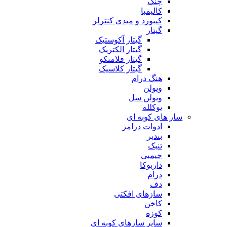
چنگ
کالیمبا
کیبورد و میدی کنترلر
گیتار
گیتار آکوستیک
گیتار الکتریک
گیتار فلامنکو
گیتار کلاسیک
هنگ درام
ویولن
ویولن سل
یوکلله
ساز های کوبه ای
ادوات درامز
بندیر
تنبک
جیمبی
داربوکا
درام
دف
سازهای افکتی
کاخن
کوزه
سایر سازهای کوبه ای