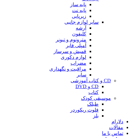
پایه ساز
پایه نت
زیرپایی
سایر لوازم جانبی
آرشه
کلیفون
مترونوم و تیونر
آمپلی فایر
قمیش و سرساز
لوازم دکوری
مضراب
مراقبت و نگهداری
سایر
CD و کتاب آموزشی
CD و DVD
کتاب
موسیقی کودک
طبلک
فلوت ریکوردر
بلز
دلارام
مقالات
تماس با ما