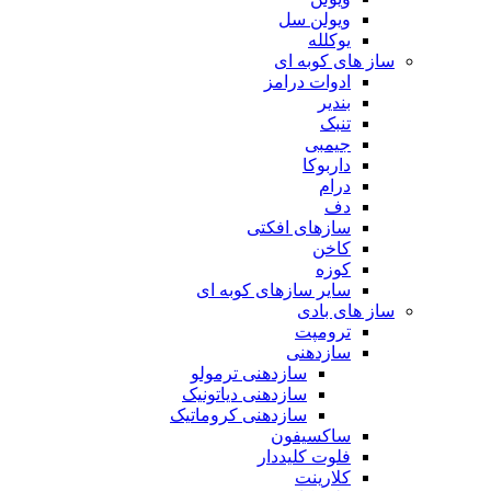
ویولن سل
یوکلله
ساز های کوبه ای
ادوات درامز
بندیر
تنبک
جیمبی
داربوکا
درام
دف
سازهای افکتی
کاخن
کوزه
سایر سازهای کوبه ای
ساز های بادی
ترومپت
سازدهنی
سازدهنی ترمولو
سازدهنی دیاتونیک
سازدهنی کروماتیک
ساکسیفون
فلوت کلیددار
کلارینت