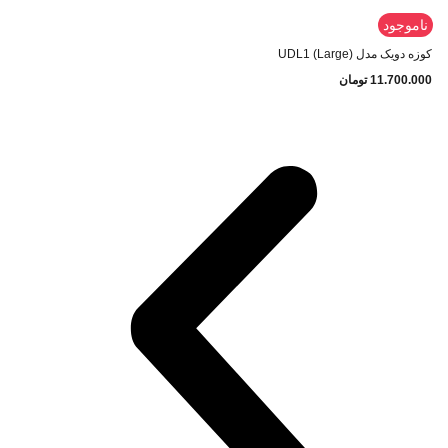
ناموجود
کوزه دویک مدل UDL1 (Large)
11.700.000
تومان