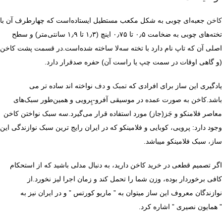
کاخن
جعبه‌ای چوبی به شکل مکعب مستطیل ایستاده‌است که چهارطرف آن با
تخته‌های چوبی به ضخامت ۰٫۵ تا ۰٫۷۵ اینچ (۱٫۳ تا ۱٫۹ سانتی‌متر) و سطح
اصلی آن که تاپ نام دارد با تخته سه‌لا ساخته شده‌است.در قسمت پشت کاخن
(و گاهی اوقات در سمت چپ یا راست آن) حفره صدقرار دارد.
یادگیری این ساز برای افرادی که
تمبک
و
دف
نواخته اند ساده تر می
باشد.کاخن به صورت عمده در موسیقی آفرو-پِرویی و همین‌طور سبک‌های
معاصر فلامنکو و جَز(جاز) مورد استفاده قرار می‌گیرد.سه سبک نواختن کاخن
وجود دارد: پرویی، کوبایی و فلامینکو که در ایران رایج ترین سبک نوازندگی این
ساز، سبک فلامینکو میباشد.
اگر تصمیم قطعی در خرید کاخن دارید، به دنبال مدلی باشید که از استحکام
کافی برخوردار بوده، وزن شما را تحمل کند و زمان اجرا لیز نخورد.از
نوازندگان معروف این ساز میتوان به ” ماریو کورتس ” و در ایران نیز به
” همایون نصیری ” اشاره کرد.