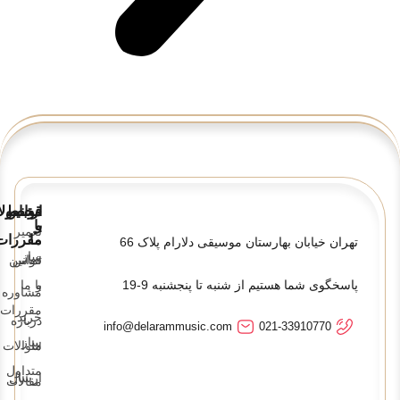
قوانین
ارتباط
محصولا
و
با
تعمیر
ما
مقررات
تهران خیابان بهارستان موسیقی دلارام پلاک 66
ساز
تماس
قوانین
پاسخگوی شما هستیم از شنبه تا پنجشنبه 9-19
و
با ما
مشاوره
مقررات
خرید
درباره
info@delarammusic.com
021-33910770
ساز
ما
سوالات
متداول
ارسال
مقالات