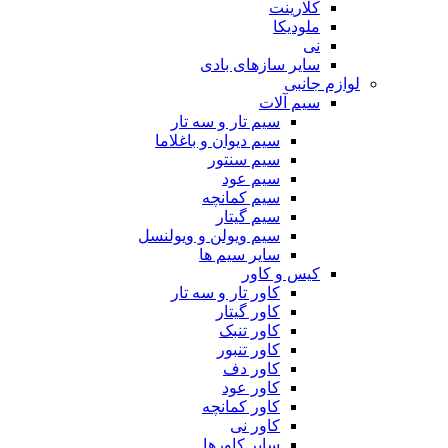
کلارینت
ملودیکا
نی
سایر سازهای بادی
لوازم جانبی
سیم آلات
سیم تار و سه تار
سیم دیوان و باغلاما
سیم سنتور
سیم عود
سیم کمانچه
سیم گیتار
سیم ویولن و ویولنسل
سایر سیم ها
کیس و کاور
کاور تار و سه تار
کاور گیتار
کاور تنبک
کاور تنبور
کاور دف
کاور عود
کاور کمانچه
کاور نی
سایر کاورها