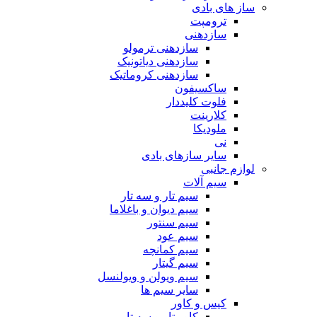
ساز های بادی
ترومپت
سازدهنی
سازدهنی ترمولو
سازدهنی دیاتونیک
سازدهنی کروماتیک
ساکسیفون
فلوت کلیددار
کلارینت
ملودیکا
نی
سایر سازهای بادی
لوازم جانبی
سیم آلات
سیم تار و سه تار
سیم دیوان و باغلاما
سیم سنتور
سیم عود
سیم کمانچه
سیم گیتار
سیم ویولن و ویولنسل
سایر سیم ها
کیس و کاور
کاور تار و سه تار