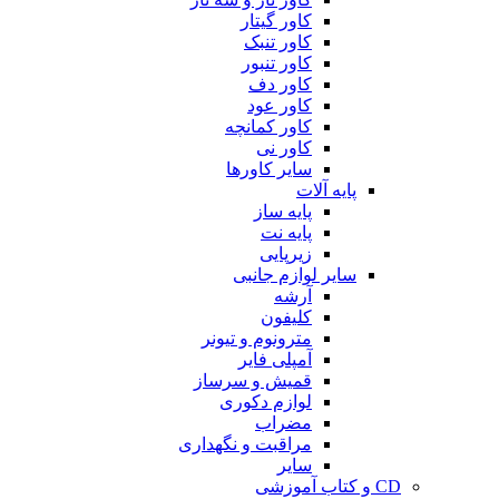
کاور گیتار
کاور تنبک
کاور تنبور
کاور دف
کاور عود
کاور کمانچه
کاور نی
سایر کاورها
پایه آلات
پایه ساز
پایه نت
زیرپایی
سایر لوازم جانبی
آرشه
کلیفون
مترونوم و تیونر
آمپلی فایر
قمیش و سرساز
لوازم دکوری
مضراب
مراقبت و نگهداری
سایر
CD و کتاب آموزشی