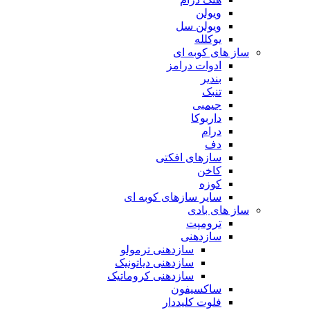
ویولن
ویولن سل
یوکلله
ساز های کوبه ای
ادوات درامز
بندیر
تنبک
جیمبی
داربوکا
درام
دف
سازهای افکتی
کاخن
کوزه
سایر سازهای کوبه ای
ساز های بادی
ترومپت
سازدهنی
سازدهنی ترمولو
سازدهنی دیاتونیک
سازدهنی کروماتیک
ساکسیفون
فلوت کلیددار