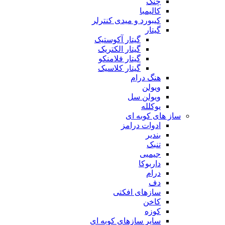
چنگ
کالیمبا
کیبورد و میدی کنترلر
گیتار
گیتار آکوستیک
گیتار الکتریک
گیتار فلامنکو
گیتار کلاسیک
هنگ درام
ویولن
ویولن سل
یوکلله
ساز های کوبه ای
ادوات درامز
بندیر
تنبک
جیمبی
داربوکا
درام
دف
سازهای افکتی
کاخن
کوزه
سایر سازهای کوبه ای