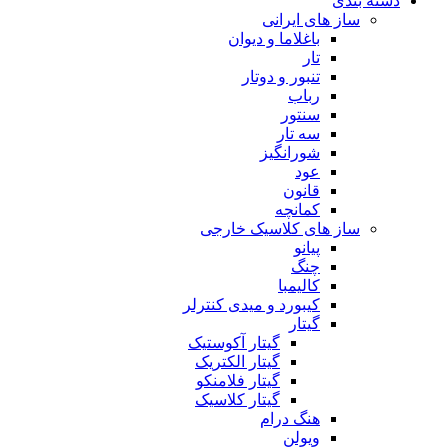
دسته بندی
ساز های ایرانی
باغلاما و دیوان
تار
تنبور و دوتار
رباب
سنتور
سه تار
شورانگیز
عود
قانون
کمانچه
ساز های کلاسیک خارجی
پیانو
چنگ
کالیمبا
کیبورد و میدی کنترلر
گیتار
گیتار آکوستیک
گیتار الکتریک
گیتار فلامنکو
گیتار کلاسیک
هنگ درام
ویولن