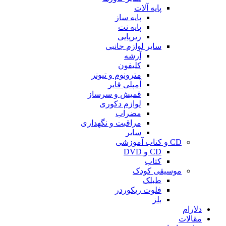
پایه آلات
پایه ساز
پایه نت
زیرپایی
سایر لوازم جانبی
آرشه
کلیفون
مترونوم و تیونر
آمپلی فایر
قمیش و سرساز
لوازم دکوری
مضراب
مراقبت و نگهداری
سایر
CD و کتاب آموزشی
CD و DVD
کتاب
موسیقی کودک
طبلک
فلوت ریکوردر
بلز
دلارام
مقالات