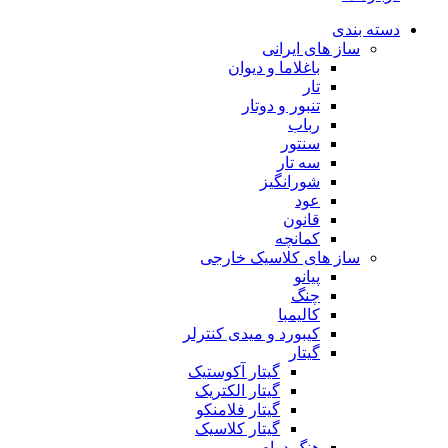
دسته بندی
ساز های ایرانی
باغلاما و دیوان
تار
تنبور و دوتار
رباب
سنتور
سه تار
شورانگیز
عود
قانون
کمانچه
ساز های کلاسیک خارجی
پیانو
چنگ
کالیمبا
کیبورد و میدی کنترلر
گیتار
گیتار آکوستیک
گیتار الکتریک
گیتار فلامنکو
گیتار کلاسیک
هنگ درام