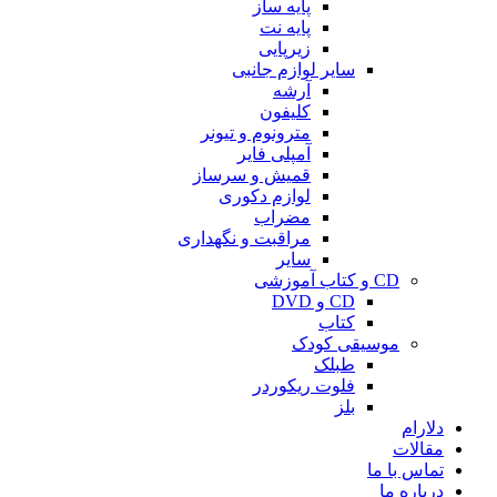
پایه ساز
پایه نت
زیرپایی
سایر لوازم جانبی
آرشه
کلیفون
مترونوم و تیونر
آمپلی فایر
قمیش و سرساز
لوازم دکوری
مضراب
مراقبت و نگهداری
سایر
CD و کتاب آموزشی
CD و DVD
کتاب
موسیقی کودک
طبلک
فلوت ریکوردر
بلز
دلارام
مقالات
تماس با ما
درباره ما