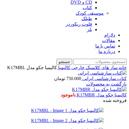
CD و DVD
کتاب
موسیقی کودک
طبلک
فلوت ریکوردر
بلز
دلارام
مقالات
تماس با ما
درباره ما
جستجو
خانه
ساز های کلاسیک خارجی
کالیمبا
کالیمبا جکو مدل K17MBL
کتاب سازشناسی ایرانی
750.000
تومان
بازگشت به محصولات
کالیمبا جکو مدل K17MBR
ناموجود
فروخته شده