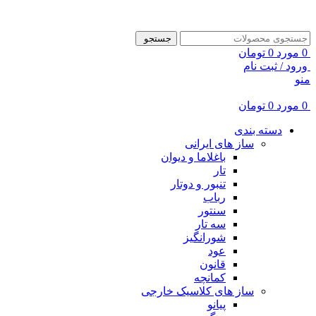
ADD ANYTHING HERE OR JUST REMOVE IT…
جستجو
0
مورد
0
تومان
ورود / ثبت نام
منو
0
مورد
0
تومان
دسته بندی
ساز های ایرانی
باغلاما و دیوان
تار
تنبور و دوتار
رباب
سنتور
سه تار
شورانگیز
عود
قانون
کمانچه
ساز های کلاسیک خارجی
پیانو