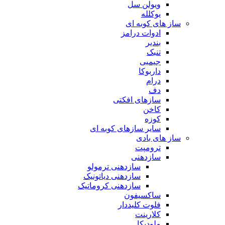
ویولن سل
یوکلله
ساز های کوبه ای
ادوات درامز
بندیر
تنبک
جیمبی
داربوکا
درام
دف
سازهای افکتی
کاخن
کوزه
سایر سازهای کوبه ای
ساز های بادی
ترومپت
سازدهنی
سازدهنی ترمولو
سازدهنی دیاتونیک
سازدهنی کروماتیک
ساکسیفون
فلوت کلیددار
کلارینت
ملودیکا