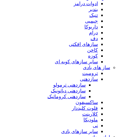
ادوات درامز
بندیر
تنبک
جیمبی
داربوکا
درام
دف
سازهای افکتی
کاخن
کوزه
سایر سازهای کوبه ای
ساز های بادی
ترومپت
سازدهنی
سازدهنی ترمولو
سازدهنی دیاتونیک
سازدهنی کروماتیک
ساکسیفون
فلوت کلیددار
کلارینت
ملودیکا
نی
سایر سازهای بادی