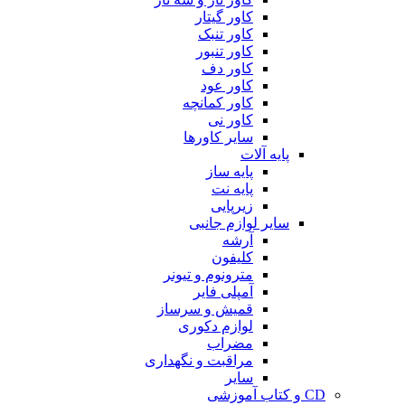
کاور گیتار
کاور تنبک
کاور تنبور
کاور دف
کاور عود
کاور کمانچه
کاور نی
سایر کاورها
پایه آلات
پایه ساز
پایه نت
زیرپایی
سایر لوازم جانبی
آرشه
کلیفون
مترونوم و تیونر
آمپلی فایر
قمیش و سرساز
لوازم دکوری
مضراب
مراقبت و نگهداری
سایر
CD و کتاب آموزشی