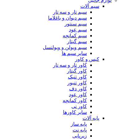
لوازم جانبی
سیم آلات
سیم تار و سه تار
سیم دیوان و باغلاما
سیم سنتور
سیم عود
سیم کمانچه
سیم گیتار
سیم ویولن و ویولنسل
سایر سیم ها
کیس و کاور
کاور تار و سه تار
کاور گیتار
کاور تنبک
کاور تنبور
کاور دف
کاور عود
کاور کمانچه
کاور نی
سایر کاورها
پایه آلات
پایه ساز
پایه نت
زیرپایی