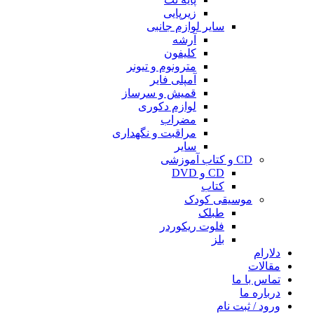
زیرپایی
سایر لوازم جانبی
آرشه
کلیفون
مترونوم و تیونر
آمپلی فایر
قمیش و سرساز
لوازم دکوری
مضراب
مراقبت و نگهداری
سایر
CD و کتاب آموزشی
CD و DVD
کتاب
موسیقی کودک
طبلک
فلوت ریکوردر
بلز
دلارام
مقالات
تماس با ما
درباره ما
ورود / ثبت نام