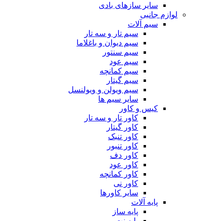
سایر سازهای بادی
لوازم جانبی
سیم آلات
سیم تار و سه تار
سیم دیوان و باغلاما
سیم سنتور
سیم عود
سیم کمانچه
سیم گیتار
سیم ویولن و ویولنسل
سایر سیم ها
کیس و کاور
کاور تار و سه تار
کاور گیتار
کاور تنبک
کاور تنبور
کاور دف
کاور عود
کاور کمانچه
کاور نی
سایر کاورها
پایه آلات
پایه ساز
پایه نت