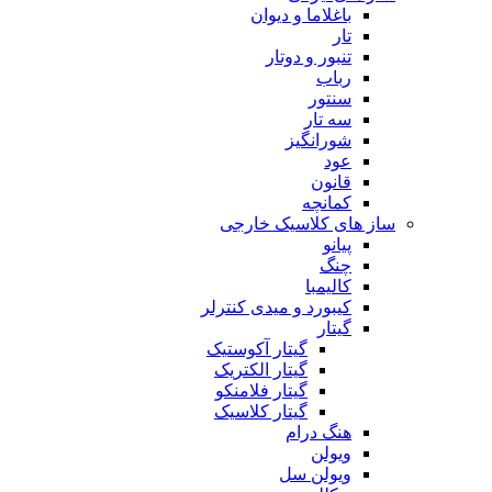
باغلاما و دیوان
تار
تنبور و دوتار
رباب
سنتور
سه تار
شورانگیز
عود
قانون
کمانچه
ساز های کلاسیک خارجی
پیانو
چنگ
کالیمبا
کیبورد و میدی کنترلر
گیتار
گیتار آکوستیک
گیتار الکتریک
گیتار فلامنکو
گیتار کلاسیک
هنگ درام
ویولن
ویولن سل