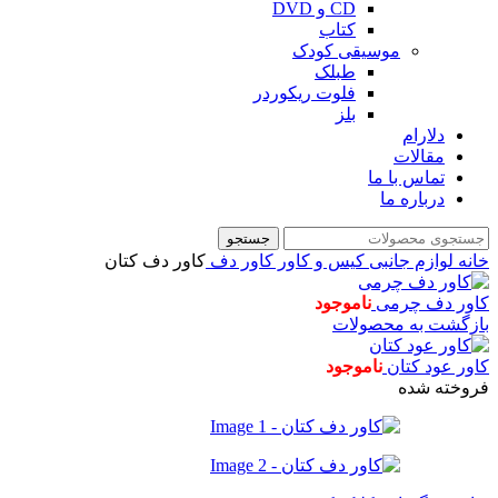
CD و DVD
کتاب
موسیقی کودک
طبلک
فلوت ریکوردر
بلز
دلارام
مقالات
تماس با ما
درباره ما
جستجو
خانه
لوازم جانبی
کیس و کاور
کاور دف
کاور دف کتان
کاور دف چرمی
ناموجود
بازگشت به محصولات
کاور عود کتان
ناموجود
فروخته شده