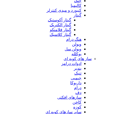
چنگ
کالیمبا
کیبورد و میدی کنترلر
گیتار
گیتار آکوستیک
گیتار الکتریک
گیتار فلامنکو
گیتار کلاسیک
هنگ درام
ویولن
ویولن سل
یوکلله
ساز های کوبه ای
ادوات درامز
بندیر
تنبک
جیمبی
داربوکا
درام
دف
سازهای افکتی
کاخن
کوزه
سایر سازهای کوبه ای