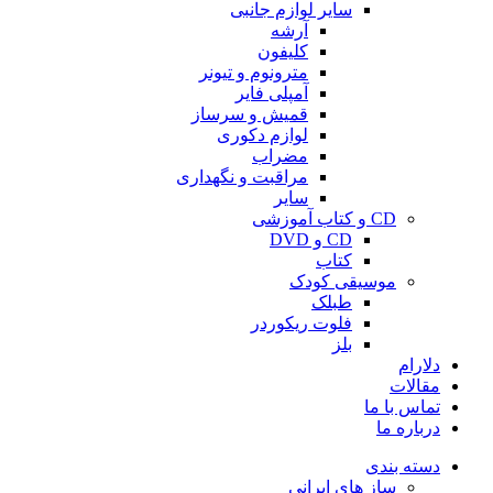
سایر لوازم جانبی
آرشه
کلیفون
مترونوم و تیونر
آمپلی فایر
قمیش و سرساز
لوازم دکوری
مضراب
مراقبت و نگهداری
سایر
CD و کتاب آموزشی
CD و DVD
کتاب
موسیقی کودک
طبلک
فلوت ریکوردر
بلز
دلارام
مقالات
تماس با ما
درباره ما
دسته بندی
ساز های ایرانی