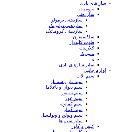
ساز های بادی
ترومپت
سازدهنی
سازدهنی ترمولو
سازدهنی دیاتونیک
سازدهنی کروماتیک
ساکسیفون
فلوت کلیددار
کلارینت
ملودیکا
نی
سایر سازهای بادی
لوازم جانبی
سیم آلات
سیم تار و سه تار
سیم دیوان و باغلاما
سیم سنتور
سیم عود
سیم کمانچه
سیم گیتار
سیم ویولن و ویولنسل
سایر سیم ها
کیس و کاور
کاور تار و سه تار