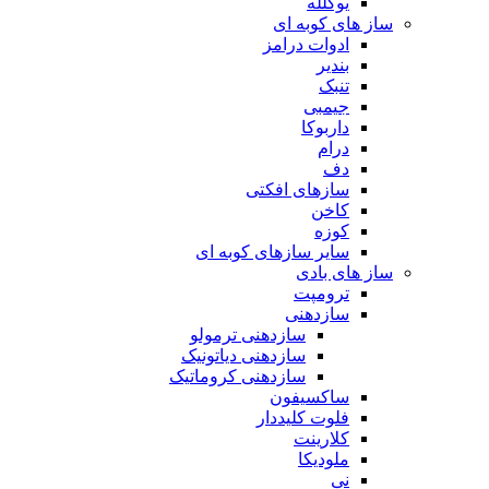
یوکلله
ساز های کوبه ای
ادوات درامز
بندیر
تنبک
جیمبی
داربوکا
درام
دف
سازهای افکتی
کاخن
کوزه
سایر سازهای کوبه ای
ساز های بادی
ترومپت
سازدهنی
سازدهنی ترمولو
سازدهنی دیاتونیک
سازدهنی کروماتیک
ساکسیفون
فلوت کلیددار
کلارینت
ملودیکا
نی