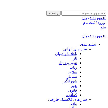
ADD ANYTHING HERE OR JUST REMOVE IT…
جستجو
0
مورد
0
تومان
ورود / ثبت نام
منو
0
مورد
0
تومان
دسته بندی
ساز های ایرانی
باغلاما و دیوان
تار
تنبور و دوتار
رباب
سنتور
سه تار
شورانگیز
عود
قانون
کمانچه
ساز های کلاسیک خارجی
پیانو