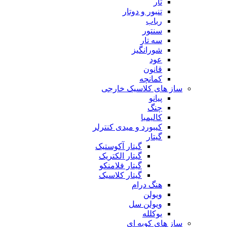
تار
تنبور و دوتار
رباب
سنتور
سه تار
شورانگیز
عود
قانون
کمانچه
ساز های کلاسیک خارجی
پیانو
چنگ
کالیمبا
کیبورد و میدی کنترلر
گیتار
گیتار آکوستیک
گیتار الکتریک
گیتار فلامنکو
گیتار کلاسیک
هنگ درام
ویولن
ویولن سل
یوکلله
ساز های کوبه ای