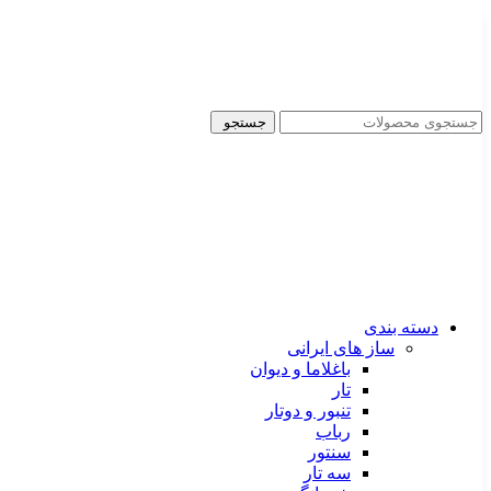
ADD ANYTHING HERE OR JUST REMOVE IT…
جستجو
دسته بندی
ساز های ایرانی
باغلاما و دیوان
تار
تنبور و دوتار
رباب
سنتور
سه تار