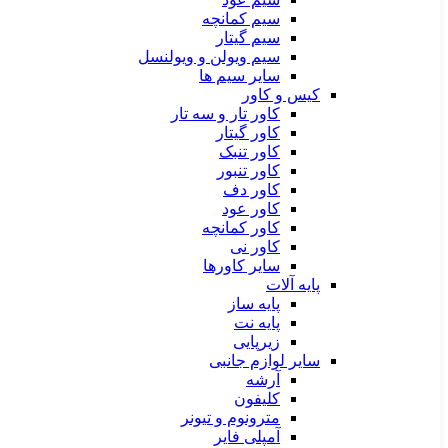
سیم کمانچه
سیم گیتار
سیم ویولن و ویولنسل
سایر سیم ها
کیس و کاور
کاور تار و سه تار
کاور گیتار
کاور تنبک
کاور تنبور
کاور دف
کاور عود
کاور کمانچه
کاور نی
سایر کاورها
پایه آلات
پایه ساز
پایه نت
زیرپایی
سایر لوازم جانبی
آرشه
کلیفون
مترونوم و تیونر
آمپلی فایر