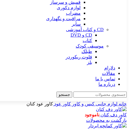
قمیش و سرساز
لوازم دکوری
مضراب
مراقبت و نگهداری
سایر
CD و کتاب آموزشی
CD و DVD
کتاب
موسیقی کودک
طبلک
فلوت ریکوردر
بلز
دلارام
مقالات
تماس با ما
درباره ما
جستجو
خانه
لوازم جانبی
کیس و کاور
کاور عود
کاور عود کتان
کاور دف کتان
ناموجود
بازگشت به محصولات