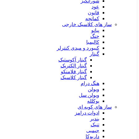
شورانگیز
عود
قانون
کمانچه
ساز های کلاسیک خارجی
پیانو
چنگ
کالیمبا
کیبورد و میدی کنترلر
گیتار
گیتار آکوستیک
گیتار الکتریک
گیتار فلامنکو
گیتار کلاسیک
هنگ درام
ویولن
ویولن سل
یوکلله
ساز های کوبه ای
ادوات درامز
بندیر
تنبک
جیمبی
داربوکا