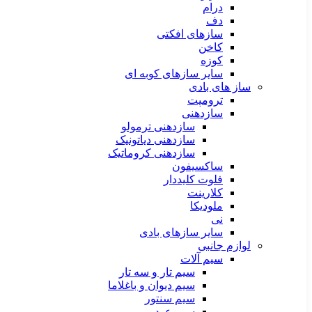
درام
دف
سازهای افکتی
کاخن
کوزه
سایر سازهای کوبه ای
ساز های بادی
ترومپت
سازدهنی
سازدهنی ترمولو
سازدهنی دیاتونیک
سازدهنی کروماتیک
ساکسیفون
فلوت کلیددار
کلارینت
ملودیکا
نی
سایر سازهای بادی
لوازم جانبی
سیم آلات
سیم تار و سه تار
سیم دیوان و باغلاما
سیم سنتور
سیم عود