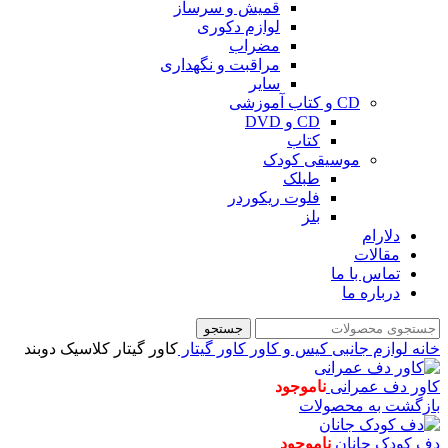
قمیش و سرساز
لوازم دکوری
مضراب
مراقبت و نگهداری
سایر
CD و کتاب آموزشی
CD و DVD
کتاب
موسیقی کودک
طبلک
فلوت ریکوردر
بلز
دلارام
مقالات
تماس با ما
درباره ما
جستجو
خانه
لوازم جانبی
کیس و کاور
کاور گیتار
کاور گیتار کلاسیک دوبند
کاور دف عمرانی
ناموجود
بازگشت به محصولات
دف کودک جانان
ناموجود