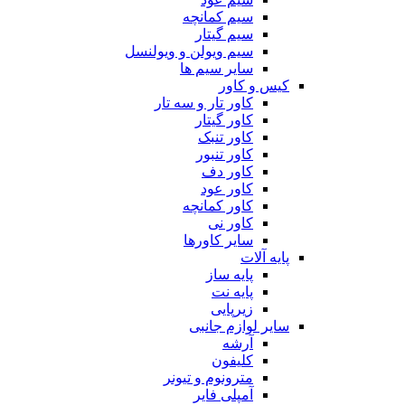
سیم کمانچه
سیم گیتار
سیم ویولن و ویولنسل
سایر سیم ها
کیس و کاور
کاور تار و سه تار
کاور گیتار
کاور تنبک
کاور تنبور
کاور دف
کاور عود
کاور کمانچه
کاور نی
سایر کاورها
پایه آلات
پایه ساز
پایه نت
زیرپایی
سایر لوازم جانبی
آرشه
کلیفون
مترونوم و تیونر
آمپلی فایر