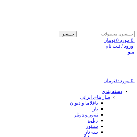
ADD ANYTHING HERE OR JUST REMOVE IT…
جستجو
0
مورد
0
تومان
ورود / ثبت نام
منو
0
مورد
0
تومان
دسته بندی
ساز های ایرانی
باغلاما و دیوان
تار
تنبور و دوتار
رباب
سنتور
سه تار