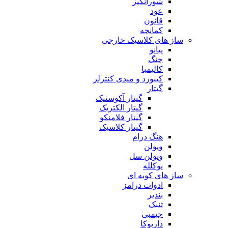
شورانگیز
عود
قانون
کمانچه
ساز های کلاسیک خارجی
پیانو
چنگ
کالیمبا
کیبورد و میدی کنترلر
گیتار
گیتار آکوستیک
گیتار الکتریک
گیتار فلامنکو
گیتار کلاسیک
هنگ درام
ویولن
ویولن سل
یوکلله
ساز های کوبه ای
ادوات درامز
بندیر
تنبک
جیمبی
داربوکا