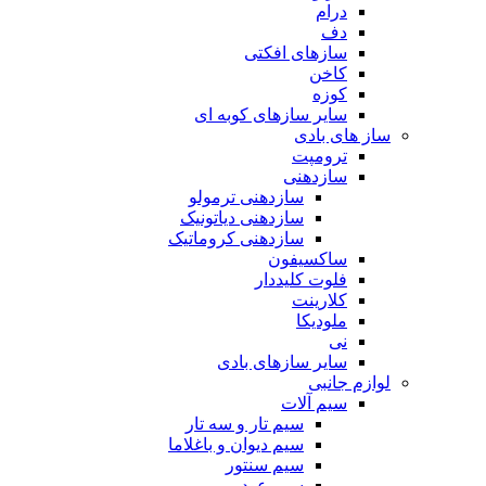
درام
دف
سازهای افکتی
کاخن
کوزه
سایر سازهای کوبه ای
ساز های بادی
ترومپت
سازدهنی
سازدهنی ترمولو
سازدهنی دیاتونیک
سازدهنی کروماتیک
ساکسیفون
فلوت کلیددار
کلارینت
ملودیکا
نی
سایر سازهای بادی
لوازم جانبی
سیم آلات
سیم تار و سه تار
سیم دیوان و باغلاما
سیم سنتور
سیم عود