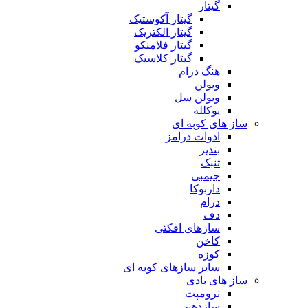
گیتار
گیتار آکوستیک
گیتار الکتریک
گیتار فلامنکو
گیتار کلاسیک
هنگ درام
ویولن
ویولن سل
یوکلله
ساز های کوبه ای
ادوات درامز
بندیر
تنبک
جیمبی
داربوکا
درام
دف
سازهای افکتی
کاخن
کوزه
سایر سازهای کوبه ای
ساز های بادی
ترومپت
سازدهنی