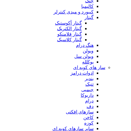
چنگ
کالیمبا
کیبورد و میدی کنترلر
گیتار
گیتار آکوستیک
گیتار الکتریک
گیتار فلامنکو
گیتار کلاسیک
هنگ درام
ویولن
ویولن سل
یوکلله
ساز های کوبه ای
ادوات درامز
بندیر
تنبک
جیمبی
داربوکا
درام
دف
سازهای افکتی
کاخن
کوزه
سایر سازهای کوبه ای