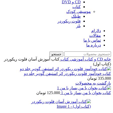
CD و DVD
کتاب
موسیقی کودک
طبلک
فلوت ریکوردر
بلز
دلارام
مقالات
تماس با ما
درباره ما
جستجو
خانه
CD و کتاب آموزشی
کتاب
کتاب آموزش آسان فلوت ریکوردر
(کتاب اول)
کتاب خودآموز فلوت ریکوردر اثر استیفن گودیر جلد دو
335.000
تومان
بازگشت به محصولات
کتاب بخوان با من بساز با من 1
125.000
تومان