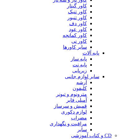
کاور گیتار
کاور تنبک
کاور تنبور
کاور دف
کاور عود
کاور کمانچه
کاور نی
سایر کاورها
پایه آلات
پایه ساز
پایه نت
زیرپایی
سایر لوازم جانبی
آرشه
کلیفون
مترونوم و تیونر
آمپلی فایر
قمیش و سرساز
لوازم دکوری
مضراب
مراقبت و نگهداری
سایر
CD و کتاب آموزشی