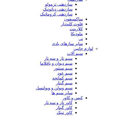
سازدهنی ترمولو
سازدهنی دیاتونیک
سازدهنی کروماتیک
ساکسیفون
فلوت کلیددار
کلارینت
ملودیکا
نی
سایر سازهای بادی
لوازم جانبی
سیم آلات
سیم تار و سه تار
سیم دیوان و باغلاما
سیم سنتور
سیم عود
سیم کمانچه
سیم گیتار
سیم ویولن و ویولنسل
سایر سیم ها
کیس و کاور
کاور تار و سه تار
کاور گیتار
کاور تنبک