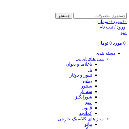
ADD ANYTHING HERE OR JUST REMOVE IT…
جستجو
0
مورد
0
تومان
ورود / ثبت نام
منو
0
مورد
0
تومان
دسته بندی
ساز های ایرانی
باغلاما و دیوان
تار
تنبور و دوتار
رباب
سنتور
سه تار
شورانگیز
عود
قانون
کمانچه
ساز های کلاسیک خارجی
پیانو