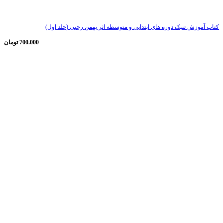
کتاب آموزش تنبک دوره های ابتدایی و متوسطه اثر بهمن رجبی (جلد اول)
700.000
تومان