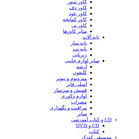
کاور تنبور
کاور دف
کاور عود
کاور کمانچه
کاور نی
سایر کاورها
پایه آلات
پایه ساز
پایه نت
زیرپایی
سایر لوازم جانبی
آرشه
کلیفون
مترونوم و تیونر
آمپلی فایر
قمیش و سرساز
لوازم دکوری
مضراب
مراقبت و نگهداری
سایر
CD و کتاب آموزشی
CD و DVD
کتاب
موسیقی کودک