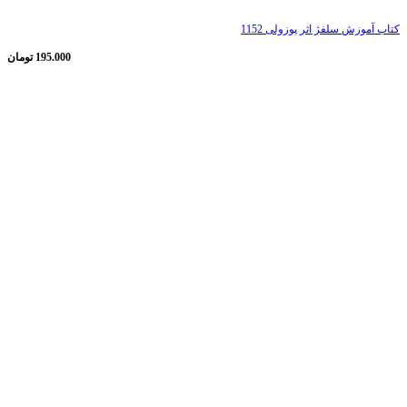
کتاب آموزش سلفژ اثر پوزولی 1152
195.000
تومان