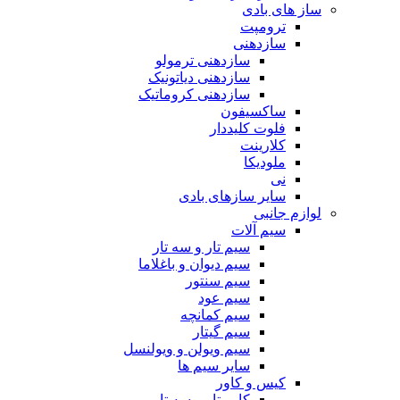
ساز های بادی
ترومپت
سازدهنی
سازدهنی ترمولو
سازدهنی دیاتونیک
سازدهنی کروماتیک
ساکسیفون
فلوت کلیددار
کلارینت
ملودیکا
نی
سایر سازهای بادی
لوازم جانبی
سیم آلات
سیم تار و سه تار
سیم دیوان و باغلاما
سیم سنتور
سیم عود
سیم کمانچه
سیم گیتار
سیم ویولن و ویولنسل
سایر سیم ها
کیس و کاور
کاور تار و سه تار