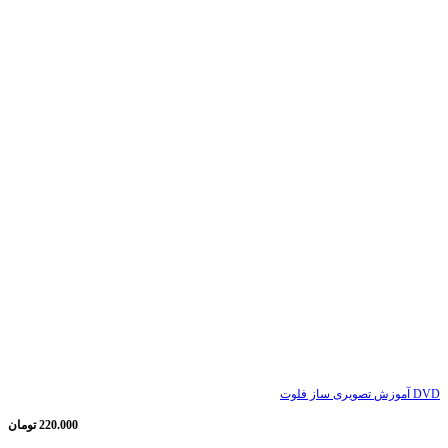
DVD آموزش تصویری ساز فلوت
220.000
تومان