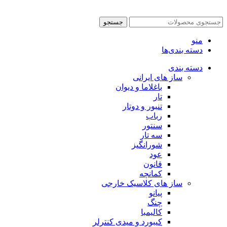
جستجو
منو
دسته بندی‌ها
دسته بندی
ساز های ایرانی
باغلاما و دیوان
تار
تنبور و دوتار
رباب
سنتور
سه تار
شورانگیز
عود
قانون
کمانچه
ساز های کلاسیک خارجی
پیانو
چنگ
کالیمبا
کیبورد و میدی کنترلر