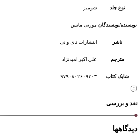
نوع جلد
شومیز
نویسنده/نویسندگان
مورتی مانس
ناشر
انتشارات نای و نی
مترجم
علی اکبر امیدنژاد
شابک کتاب
۹۷۹٠۸٠۲۶٠۹۳٠۳
نقد و بررسی
دیدگاهها