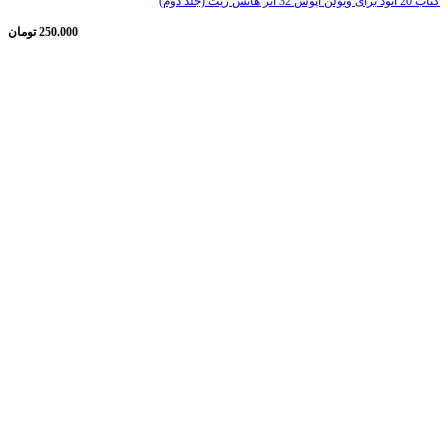
کتاب 20 اتود برای ویولن اپوس 32 اثر هانس زیت (جلد دوم)
250.000
تومان