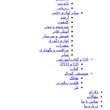
پایه نت
زیرپایی
سایر لوازم جانبی
آرشه
کلیفون
مترونوم و تیونر
آمپلی فایر
قمیش و سرساز
لوازم دکوری
مضراب
مراقبت و نگهداری
سایر
CD و کتاب آموزشی
CD و DVD
کتاب
موسیقی کودک
طبلک
فلوت ریکوردر
بلز
دلارام
مقالات
تماس با ما
درباره ما