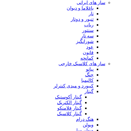
ساز های ایرانی
باغلاما و دیوان
تار
تنبور و دوتار
رباب
سنتور
سه تار
شورانگیز
عود
قانون
کمانچه
ساز های کلاسیک خارجی
پیانو
چنگ
کالیمبا
کیبورد و میدی کنترلر
گیتار
گیتار آکوستیک
گیتار الکتریک
گیتار فلامنکو
گیتار کلاسیک
هنگ درام
ویولن
ویولن سل