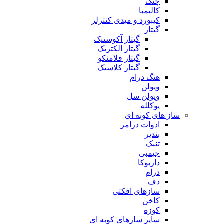
چنگ
کالیمبا
کیبورد و میدی کنترلر
گیتار
گیتار آکوستیک
گیتار الکتریک
گیتار فلامنکو
گیتار کلاسیک
هنگ درام
ویولن
ویولن سل
یوکلله
ساز های کوبه ای
ادوات درامز
بندیر
تنبک
جیمبی
داربوکا
درام
دف
سازهای افکتی
کاخن
کوزه
سایر سازهای کوبه ای