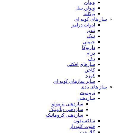
ویولن
ویولن سل
یوکلله
ساز های کوبه ای
ادوات درامز
بندیر
تنبک
جیمبی
داربوکا
درام
دف
سازهای افکتی
کاخن
کوزه
سایر سازهای کوبه ای
ساز های بادی
ترومپت
سازدهنی
سازدهنی ترمولو
سازدهنی دیاتونیک
سازدهنی کروماتیک
ساکسیفون
فلوت کلیددار
کلارینت