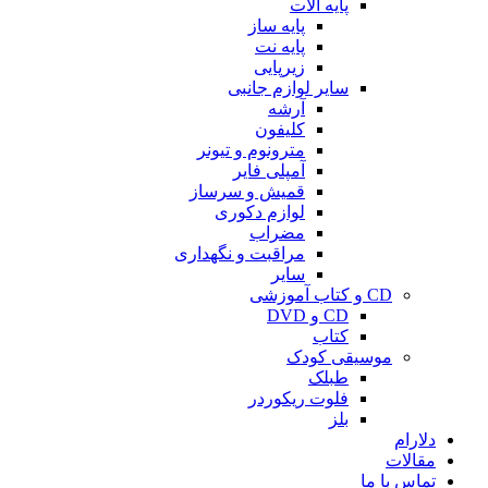
پایه آلات
پایه ساز
پایه نت
زیرپایی
سایر لوازم جانبی
آرشه
کلیفون
مترونوم و تیونر
آمپلی فایر
قمیش و سرساز
لوازم دکوری
مضراب
مراقبت و نگهداری
سایر
CD و کتاب آموزشی
CD و DVD
کتاب
موسیقی کودک
طبلک
فلوت ریکوردر
بلز
دلارام
مقالات
تماس با ما