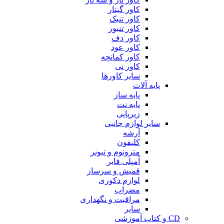
کاور گیتار
کاور تنبک
کاور تنبور
کاور دف
کاور عود
کاور کمانچه
کاور نی
سایر کاورها
پایه آلات
پایه ساز
پایه نت
زیرپایی
سایر لوازم جانبی
آرشه
کلیفون
مترونوم و تیونر
آمپلی فایر
قمیش و سرساز
لوازم دکوری
مضراب
مراقبت و نگهداری
سایر
CD و کتاب آموزشی