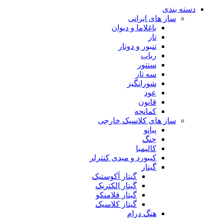
دسته بندی
ساز های ایرانی
باغلاما و دیوان
تار
تنبور و دوتار
رباب
سنتور
سه تار
شورانگیز
عود
قانون
کمانچه
ساز های کلاسیک خارجی
پیانو
چنگ
کالیمبا
کیبورد و میدی کنترلر
گیتار
گیتار آکوستیک
گیتار الکتریک
گیتار فلامنکو
گیتار کلاسیک
هنگ درام