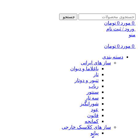
ADD ANYTHING HERE OR JUST REMOVE IT…
جستجو
0
مورد
0
تومان
ورود / ثبت نام
منو
0
مورد
0
تومان
دسته بندی
ساز های ایرانی
باغلاما و دیوان
تار
تنبور و دوتار
رباب
سنتور
سه تار
شورانگیز
عود
قانون
کمانچه
ساز های کلاسیک خارجی
پیانو