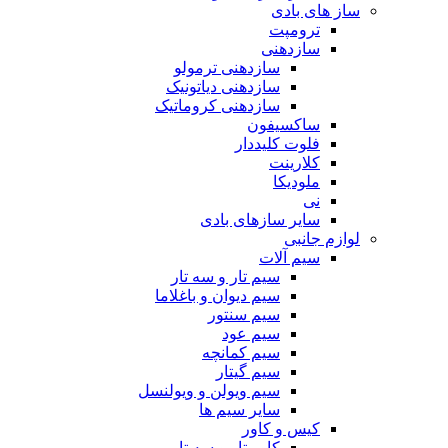
ساز های بادی
ترومپت
سازدهنی
سازدهنی ترمولو
سازدهنی دیاتونیک
سازدهنی کروماتیک
ساکسیفون
فلوت کلیددار
کلارینت
ملودیکا
نی
سایر سازهای بادی
لوازم جانبی
سیم آلات
سیم تار و سه تار
سیم دیوان و باغلاما
سیم سنتور
سیم عود
سیم کمانچه
سیم گیتار
سیم ویولن و ویولنسل
سایر سیم ها
کیس و کاور
کاور تار و سه تار