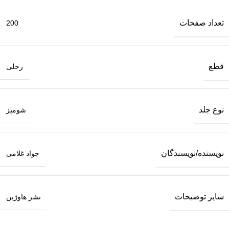
تعداد صفحات
200
قطع
رحلی
نوع جلد
شومیز
نویسنده/نویسندگان
جواد غلامی
سایر توضیحات
نشر هاوژین