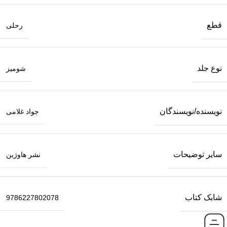
قطع
رحلی
نوع جلد
شومیز
نویسنده/نویسندگان
جواد غلامی
سایر توضیحات
نشر هاوژین
شابک کتاب
9786227802078