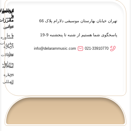
قوانین
ارتباط
محصولا
و
با
تعمیر
ما
مقررات
تهران خیابان بهارستان موسیقی دلارام پلاک 66
ساز
تماس
قوانین
پاسخگوی شما هستیم از شنبه تا پنجشنبه 9-19
و
با ما
مشاوره
مقررات
خرید
درباره
info@delarammusic.com
021-33910770
ساز
ما
سوالات
متداول
ارسال
مقالات
بین
درباره
المللی
ما