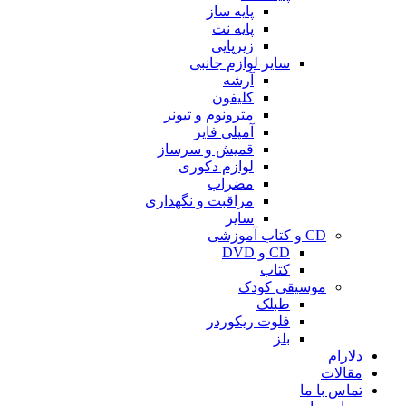
پایه ساز
پایه نت
زیرپایی
سایر لوازم جانبی
آرشه
کلیفون
مترونوم و تیونر
آمپلی فایر
قمیش و سرساز
لوازم دکوری
مضراب
مراقبت و نگهداری
سایر
CD و کتاب آموزشی
CD و DVD
کتاب
موسیقی کودک
طبلک
فلوت ریکوردر
بلز
دلارام
مقالات
تماس با ما