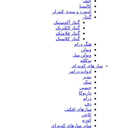
چنگ
کالیمبا
کیبورد و میدی کنترلر
گیتار
گیتار آکوستیک
گیتار الکتریک
گیتار فلامنکو
گیتار کلاسیک
هنگ درام
ویولن
ویولن سل
یوکلله
ساز های کوبه ای
ادوات درامز
بندیر
تنبک
جیمبی
داربوکا
درام
دف
سازهای افکتی
کاخن
کوزه
سایر سازهای کوبه ای