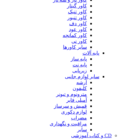
کاور گیتار
کاور تنبک
کاور تنبور
کاور دف
کاور عود
کاور کمانچه
کاور نی
سایر کاورها
پایه آلات
پایه ساز
پایه نت
زیرپایی
سایر لوازم جانبی
آرشه
کلیفون
مترونوم و تیونر
آمپلی فایر
قمیش و سرساز
لوازم دکوری
مضراب
مراقبت و نگهداری
سایر
CD و کتاب آموزشی