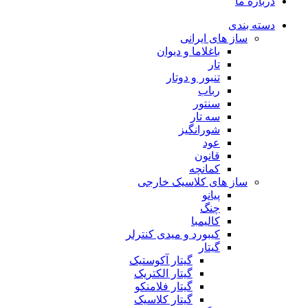
درباره ما
دسته بندی
ساز های ایرانی
باغلاما و دیوان
تار
تنبور و دوتار
رباب
سنتور
سه تار
شورانگیز
عود
قانون
کمانچه
ساز های کلاسیک خارجی
پیانو
چنگ
کالیمبا
کیبورد و میدی کنترلر
گیتار
گیتار آکوستیک
گیتار الکتریک
گیتار فلامنکو
گیتار کلاسیک