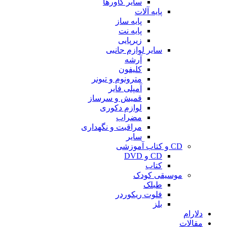
سایر کاورها
پایه آلات
پایه ساز
پایه نت
زیرپایی
سایر لوازم جانبی
آرشه
کلیفون
مترونوم و تیونر
آمپلی فایر
قمیش و سرساز
لوازم دکوری
مضراب
مراقبت و نگهداری
سایر
CD و کتاب آموزشی
CD و DVD
کتاب
موسیقی کودک
طبلک
فلوت ریکوردر
بلز
دلارام
مقالات