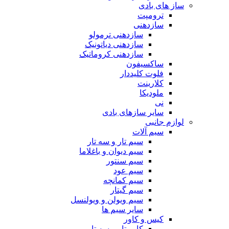
ساز های بادی
ترومپت
سازدهنی
سازدهنی ترمولو
سازدهنی دیاتونیک
سازدهنی کروماتیک
ساکسیفون
فلوت کلیددار
کلارینت
ملودیکا
نی
سایر سازهای بادی
لوازم جانبی
سیم آلات
سیم تار و سه تار
سیم دیوان و باغلاما
سیم سنتور
سیم عود
سیم کمانچه
سیم گیتار
سیم ویولن و ویولنسل
سایر سیم ها
کیس و کاور
کاور تار و سه تار