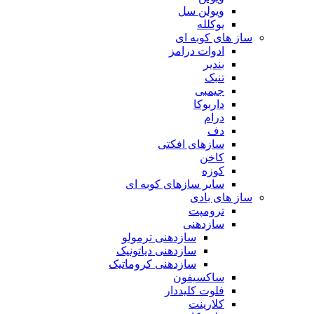
ویولن سل
یوکلله
ساز های کوبه ای
ادوات درامز
بندیر
تنبک
جیمبی
داربوکا
درام
دف
سازهای افکتی
کاخن
کوزه
سایر سازهای کوبه ای
ساز های بادی
ترومپت
سازدهنی
سازدهنی ترمولو
سازدهنی دیاتونیک
سازدهنی کروماتیک
ساکسیفون
فلوت کلیددار
کلارینت