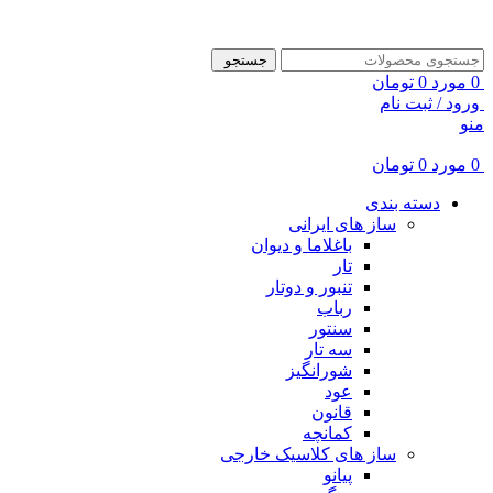
ADD ANYTHING HERE OR JUST REMOVE IT…
جستجو
0
مورد
0
تومان
ورود / ثبت نام
منو
0
مورد
0
تومان
دسته بندی
ساز های ایرانی
باغلاما و دیوان
تار
تنبور و دوتار
رباب
سنتور
سه تار
شورانگیز
عود
قانون
کمانچه
ساز های کلاسیک خارجی
پیانو