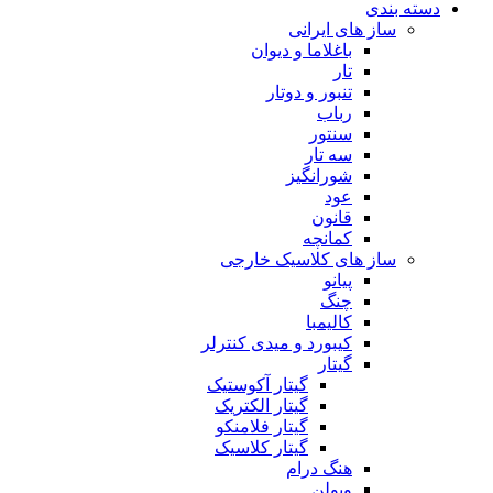
دسته بندی
ساز های ایرانی
باغلاما و دیوان
تار
تنبور و دوتار
رباب
سنتور
سه تار
شورانگیز
عود
قانون
کمانچه
ساز های کلاسیک خارجی
پیانو
چنگ
کالیمبا
کیبورد و میدی کنترلر
گیتار
گیتار آکوستیک
گیتار الکتریک
گیتار فلامنکو
گیتار کلاسیک
هنگ درام
ویولن