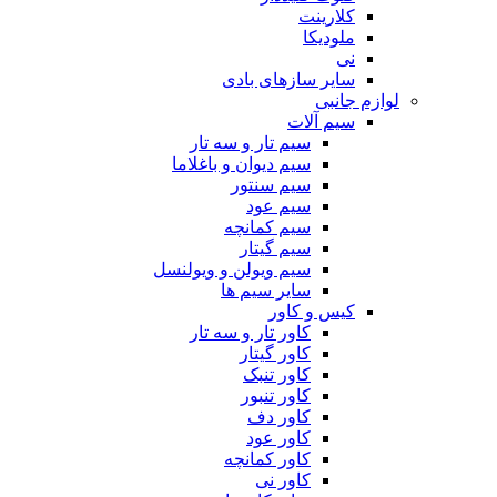
کلارینت
ملودیکا
نی
سایر سازهای بادی
لوازم جانبی
سیم آلات
سیم تار و سه تار
سیم دیوان و باغلاما
سیم سنتور
سیم عود
سیم کمانچه
سیم گیتار
سیم ویولن و ویولنسل
سایر سیم ها
کیس و کاور
کاور تار و سه تار
کاور گیتار
کاور تنبک
کاور تنبور
کاور دف
کاور عود
کاور کمانچه
کاور نی