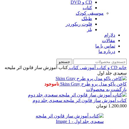
CD و DVD
کتاب
موسیقی کودک
طبلک
فلوت ریکوردر
بلز
دلارام
مقالات
تماس با ما
درباره ما
جستجو
خانه
CD و کتاب آموزشی
کتاب
کتاب آموزش ساز قانون اثر ملیحه
سعیدی جلد اول
کاخن پاکو مدل پرو طرح Skiss Gray
ناموجود
بازگشت به محصولات
کتاب آموزش ساز قانون اثر ملیحه سعیدی جلد دوم
1.200.000
تومان