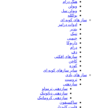
هنگ درام
ویولن
ویولن سل
یوکلله
ساز های کوبه ای
ادوات درامز
بندیر
تنبک
جیمبی
داربوکا
درام
دف
سازهای افکتی
کاخن
کوزه
سایر سازهای کوبه ای
ساز های بادی
ترومپت
سازدهنی
سازدهنی ترمولو
سازدهنی دیاتونیک
سازدهنی کروماتیک
ساکسیفون
فلوت کلیددار