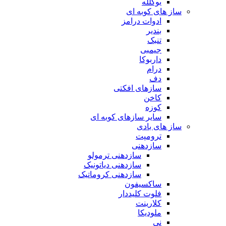
یوکلله
ساز های کوبه ای
ادوات درامز
بندیر
تنبک
جیمبی
داربوکا
درام
دف
سازهای افکتی
کاخن
کوزه
سایر سازهای کوبه ای
ساز های بادی
ترومپت
سازدهنی
سازدهنی ترمولو
سازدهنی دیاتونیک
سازدهنی کروماتیک
ساکسیفون
فلوت کلیددار
کلارینت
ملودیکا
نی