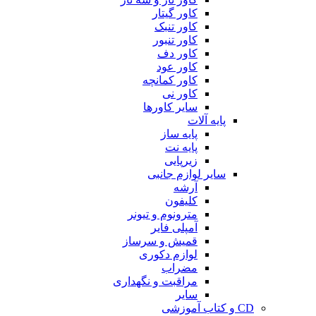
کاور گیتار
کاور تنبک
کاور تنبور
کاور دف
کاور عود
کاور کمانچه
کاور نی
سایر کاورها
پایه آلات
پایه ساز
پایه نت
زیرپایی
سایر لوازم جانبی
آرشه
کلیفون
مترونوم و تیونر
آمپلی فایر
قمیش و سرساز
لوازم دکوری
مضراب
مراقبت و نگهداری
سایر
CD و کتاب آموزشی