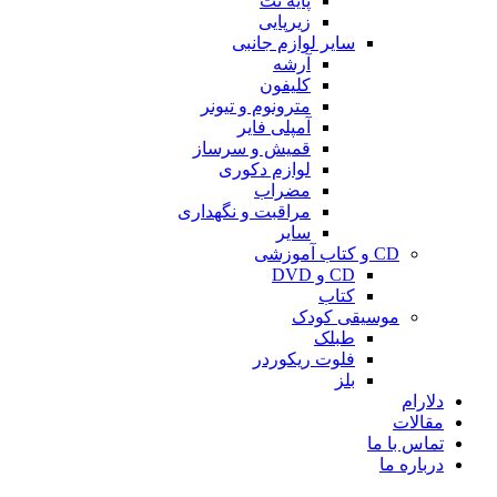
پایه نت
زیرپایی
سایر لوازم جانبی
آرشه
کلیفون
مترونوم و تیونر
آمپلی فایر
قمیش و سرساز
لوازم دکوری
مضراب
مراقبت و نگهداری
سایر
CD و کتاب آموزشی
CD و DVD
کتاب
موسیقی کودک
طبلک
فلوت ریکوردر
بلز
دلارام
مقالات
تماس با ما
درباره ما