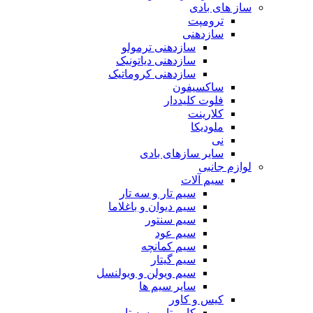
ساز های بادی
ترومپت
سازدهنی
سازدهنی ترمولو
سازدهنی دیاتونیک
سازدهنی کروماتیک
ساکسیفون
فلوت کلیددار
کلارینت
ملودیکا
نی
سایر سازهای بادی
لوازم جانبی
سیم آلات
سیم تار و سه تار
سیم دیوان و باغلاما
سیم سنتور
سیم عود
سیم کمانچه
سیم گیتار
سیم ویولن و ویولنسل
سایر سیم ها
کیس و کاور
کاور تار و سه تار