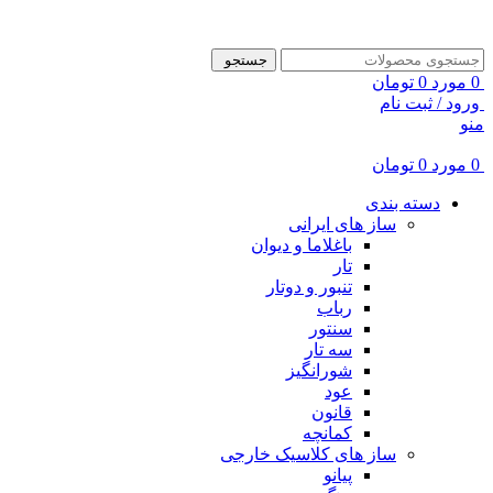
ADD ANYTHING HERE OR JUST REMOVE IT…
جستجو
0
مورد
0
تومان
ورود / ثبت نام
منو
0
مورد
0
تومان
دسته بندی
ساز های ایرانی
باغلاما و دیوان
تار
تنبور و دوتار
رباب
سنتور
سه تار
شورانگیز
عود
قانون
کمانچه
ساز های کلاسیک خارجی
پیانو