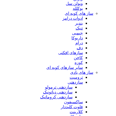
ویولن سل
یوکلله
ساز های کوبه ای
ادوات درامز
بندیر
تنبک
جیمبی
داربوکا
درام
دف
سازهای افکتی
کاخن
کوزه
سایر سازهای کوبه ای
ساز های بادی
ترومپت
سازدهنی
سازدهنی ترمولو
سازدهنی دیاتونیک
سازدهنی کروماتیک
ساکسیفون
فلوت کلیددار
کلارینت