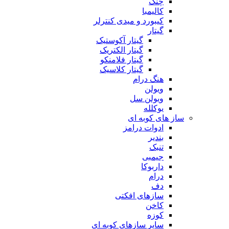
چنگ
کالیمبا
کیبورد و میدی کنترلر
گیتار
گیتار آکوستیک
گیتار الکتریک
گیتار فلامنکو
گیتار کلاسیک
هنگ درام
ویولن
ویولن سل
یوکلله
ساز های کوبه ای
ادوات درامز
بندیر
تنبک
جیمبی
داربوکا
درام
دف
سازهای افکتی
کاخن
کوزه
سایر سازهای کوبه ای