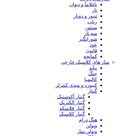
باغلاما و دیوان
تار
تنبور و دوتار
رباب
سنتور
سه تار
شورانگیز
عود
قانون
کمانچه
ساز های کلاسیک خارجی
پیانو
چنگ
کالیمبا
کیبورد و میدی کنترلر
گیتار
گیتار آکوستیک
گیتار الکتریک
گیتار فلامنکو
گیتار کلاسیک
هنگ درام
ویولن
ویولن سل