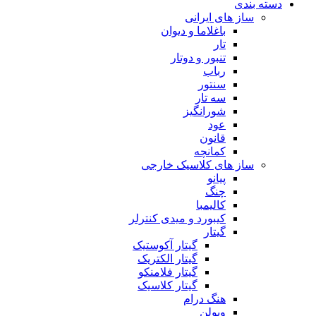
دسته بندی
ساز های ایرانی
باغلاما و دیوان
تار
تنبور و دوتار
رباب
سنتور
سه تار
شورانگیز
عود
قانون
کمانچه
ساز های کلاسیک خارجی
پیانو
چنگ
کالیمبا
کیبورد و میدی کنترلر
گیتار
گیتار آکوستیک
گیتار الکتریک
گیتار فلامنکو
گیتار کلاسیک
هنگ درام
ویولن