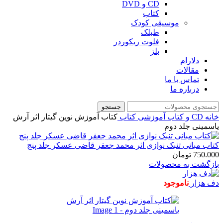
CD و DVD
کتاب
موسیقی کودک
طبلک
فلوت ریکوردر
بلز
دلارام
مقالات
تماس با ما
درباره ما
جستجو
خانه
CD و کتاب آموزشی
کتاب
کتاب آموزش نوین گیتار اثر آرش
یاسمینی جلد دوم
کتاب مبانی تنبک نوازی اثر محمد جعفر قاضی عسکر جلد پنج
750.000
تومان
بازگشت به محصولات
دف هزار
ناموجود