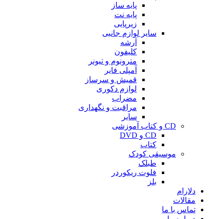
پایه ساز
پایه نت
زیرپایی
سایر لوازم جانبی
آرشه
کلیفون
مترونوم و تیونر
آمپلی فایر
قمیش و سرساز
لوازم دکوری
مضراب
مراقبت و نگهداری
سایر
CD و کتاب آموزشی
CD و DVD
کتاب
موسیقی کودک
طبلک
فلوت ریکوردر
بلز
دلارام
مقالات
تماس با ما
درباره ما