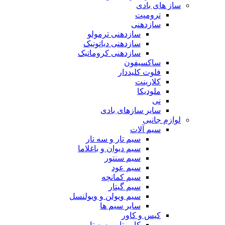
ساز های بادی
ترومپت
سازدهنی
سازدهنی ترمولو
سازدهنی دیاتونیک
سازدهنی کروماتیک
ساکسیفون
فلوت کلیددار
کلارینت
ملودیکا
نی
سایر سازهای بادی
لوازم جانبی
سیم آلات
سیم تار و سه تار
سیم دیوان و باغلاما
سیم سنتور
سیم عود
سیم کمانچه
سیم گیتار
سیم ویولن و ویولنسل
سایر سیم ها
کیس و کاور
کاور تار و سه تار