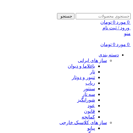
ADD ANYTHING HERE OR JUST REMOVE IT…
جستجو
0
مورد
0
تومان
ورود / ثبت نام
منو
0
مورد
0
تومان
دسته بندی
ساز های ایرانی
باغلاما و دیوان
تار
تنبور و دوتار
رباب
سنتور
سه تار
شورانگیز
عود
قانون
کمانچه
ساز های کلاسیک خارجی
پیانو