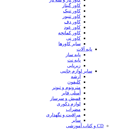
کاور گیتار
کاور تنبک
کاور تنبور
کاور دف
کاور عود
کاور کمانچه
کاور نی
سایر کاورها
پایه آلات
پایه ساز
پایه نت
زیرپایی
سایر لوازم جانبی
آرشه
کلیفون
مترونوم و تیونر
آمپلی فایر
قمیش و سرساز
لوازم دکوری
مضراب
مراقبت و نگهداری
سایر
CD و کتاب آموزشی