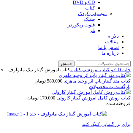
CD و DVD
کتاب
موسیقی کودک
طبلک
فلوت ریکوردر
بلز
دلارام
مقالات
تماس با ما
درباره ما
جستجو
خانه
CD و کتاب آموزشی
کتاب
کتاب آموزش گیتار نیک مانولوف – جلد
کتاب متد گیتار پاپ اثر وحید ماهری
580.000
تومان
بازگشت به محصولات
کتاب روش کامل آموزش گیتار کارولی
170.000
تومان
فروخته شده
برای بزرگنمایی کلیک کنید