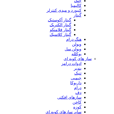
چنگ
کالیمبا
کیبورد و میدی کنترلر
گیتار
گیتار آکوستیک
گیتار الکتریک
گیتار فلامنکو
گیتار کلاسیک
هنگ درام
ویولن
ویولن سل
یوکلله
ساز های کوبه ای
ادوات درامز
بندیر
تنبک
جیمبی
داربوکا
درام
دف
سازهای افکتی
کاخن
کوزه
سایر سازهای کوبه ای