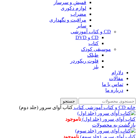
قمیش و سرساز
لوازم دکوری
مضراب
مراقبت و نگهداری
سایر
CD و کتاب آموزشی
CD و DVD
کتاب
موسیقی کودک
طبلک
فلوت ریکوردر
بلز
دلارام
مقالات
تماس با ما
درباره ما
جستجو
خانه
CD و کتاب آموزشی
کتاب
کتاب آوای سرور (جلد دوم)
کتاب آوای سرور (جلد اول)
ناموجود
بازگشت به محصولات
کتاب آوای سرور (جلد سوم)
ناموجود