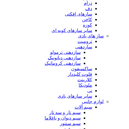
درام
دف
سازهای افکتی
کاخن
کوزه
سایر سازهای کوبه ای
ساز های بادی
ترومپت
سازدهنی
سازدهنی ترمولو
سازدهنی دیاتونیک
سازدهنی کروماتیک
ساکسیفون
فلوت کلیددار
کلارینت
ملودیکا
نی
سایر سازهای بادی
لوازم جانبی
سیم آلات
سیم تار و سه تار
سیم دیوان و باغلاما
سیم سنتور
سیم عود