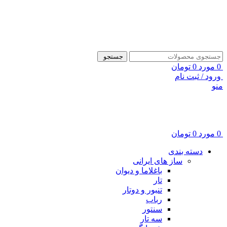
ADD ANYTHING HERE OR JUST REMOVE IT…
جستجو
0
مورد
0
تومان
ورود / ثبت نام
منو
0
مورد
0
تومان
دسته بندی
ساز های ایرانی
باغلاما و دیوان
تار
تنبور و دوتار
رباب
سنتور
سه تار