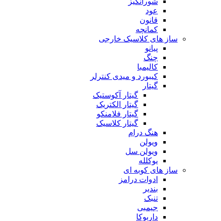
شورانگیز
عود
قانون
کمانچه
ساز های کلاسیک خارجی
پیانو
چنگ
کالیمبا
کیبورد و میدی کنترلر
گیتار
گیتار آکوستیک
گیتار الکتریک
گیتار فلامنکو
گیتار کلاسیک
هنگ درام
ویولن
ویولن سل
یوکلله
ساز های کوبه ای
ادوات درامز
بندیر
تنبک
جیمبی
داربوکا