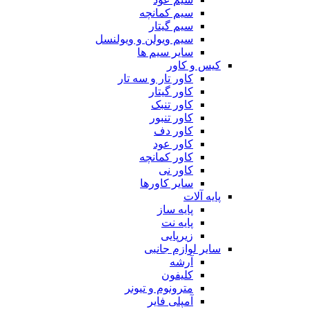
سیم کمانچه
سیم گیتار
سیم ویولن و ویولنسل
سایر سیم ها
کیس و کاور
کاور تار و سه تار
کاور گیتار
کاور تنبک
کاور تنبور
کاور دف
کاور عود
کاور کمانچه
کاور نی
سایر کاورها
پایه آلات
پایه ساز
پایه نت
زیرپایی
سایر لوازم جانبی
آرشه
کلیفون
مترونوم و تیونر
آمپلی فایر