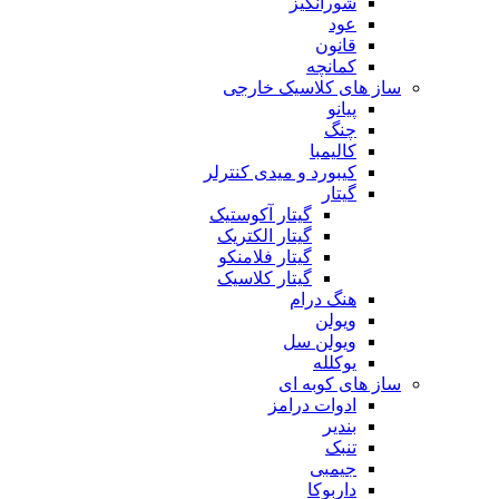
شورانگیز
عود
قانون
کمانچه
ساز های کلاسیک خارجی
پیانو
چنگ
کالیمبا
کیبورد و میدی کنترلر
گیتار
گیتار آکوستیک
گیتار الکتریک
گیتار فلامنکو
گیتار کلاسیک
هنگ درام
ویولن
ویولن سل
یوکلله
ساز های کوبه ای
ادوات درامز
بندیر
تنبک
جیمبی
داربوکا