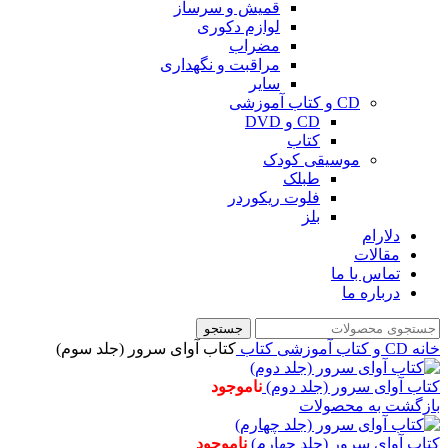
قمیش و سرساز
لوازم دکوری
مضراب
مراقبت و نگهداری
سایر
CD و کتاب آموزشی
CD و DVD
کتاب
موسیقی کودک
طبلک
فلوت ریکوردر
بلز
دلارام
مقالات
تماس با ما
درباره ما
جستجو
خانه
CD و کتاب آموزشی
کتاب
کتاب آوای سرور (جلد سوم)
کتاب آوای سرور (جلد دوم)
ناموجود
بازگشت به محصولات
کتاب آوای سرور (جلد چهارم)
ناموجود