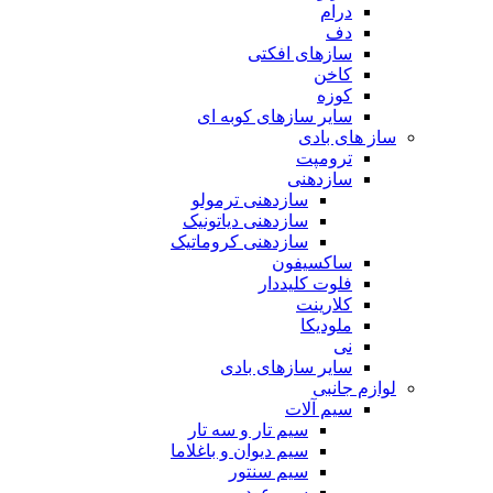
درام
دف
سازهای افکتی
کاخن
کوزه
سایر سازهای کوبه ای
ساز های بادی
ترومپت
سازدهنی
سازدهنی ترمولو
سازدهنی دیاتونیک
سازدهنی کروماتیک
ساکسیفون
فلوت کلیددار
کلارینت
ملودیکا
نی
سایر سازهای بادی
لوازم جانبی
سیم آلات
سیم تار و سه تار
سیم دیوان و باغلاما
سیم سنتور
سیم عود