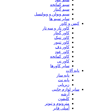
سیم کمانچه
سیم گیتار
سیم ویولن و ویولنسل
سایر سیم ها
کیس و کاور
کاور تار و سه تار
کاور گیتار
کاور تنبک
کاور تنبور
کاور دف
کاور عود
کاور کمانچه
کاور نی
سایر کاورها
پایه آلات
پایه ساز
پایه نت
زیرپایی
سایر لوازم جانبی
آرشه
کلیفون
مترونوم و تیونر
آمپلی فایر