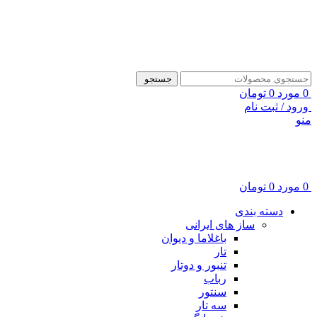
ADD ANYTHING HERE OR JUST REMOVE IT…
جستجو
0
مورد
0
تومان
ورود / ثبت نام
منو
0
مورد
0
تومان
دسته بندی
ساز های ایرانی
باغلاما و دیوان
تار
تنبور و دوتار
رباب
سنتور
سه تار