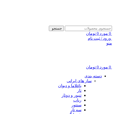
ADD ANYTHING HERE OR JUST REMOVE IT…
جستجو
0
مورد
0
تومان
ورود / ثبت نام
منو
0
مورد
0
تومان
دسته بندی
ساز های ایرانی
باغلاما و دیوان
تار
تنبور و دوتار
رباب
سنتور
سه تار