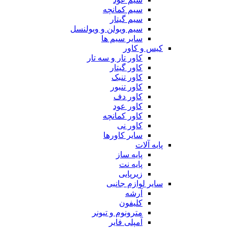
سیم کمانچه
سیم گیتار
سیم ویولن و ویولنسل
سایر سیم ها
کیس و کاور
کاور تار و سه تار
کاور گیتار
کاور تنبک
کاور تنبور
کاور دف
کاور عود
کاور کمانچه
کاور نی
سایر کاورها
پایه آلات
پایه ساز
پایه نت
زیرپایی
سایر لوازم جانبی
آرشه
کلیفون
مترونوم و تیونر
آمپلی فایر