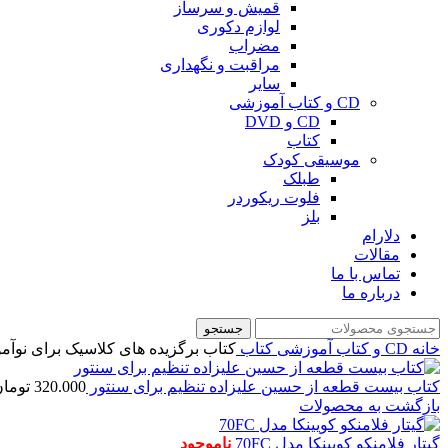
قمیش و سرساز
لوازم دکوری
مضراب
مراقبت و نگهداری
سایر
CD و کتاب آموزشی
CD و DVD
کتاب
موسیقی کودک
طبلک
فلوت ریکوردر
بلز
دلارام
مقالات
تماس با ما
درباره ما
جستجو
خانه
CD و کتاب آموزشی
کتاب
کتاب برگزیده های کلاسیک برای نوآموزا
کتاب بیست قطعه از حسین علیزاده تنظیم برای سنتور
320.000
توما
بازگشت به محصولات
گیتار فلامنکو کویینکا مدل 70FC
ناموجود