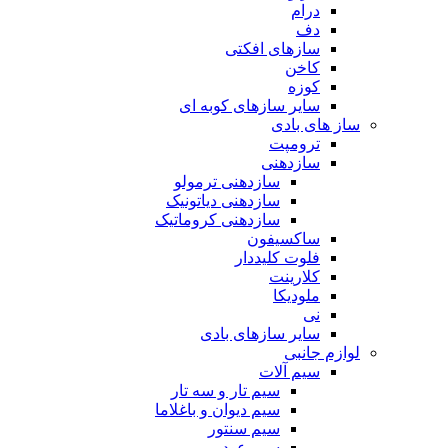
درام
دف
سازهای افکتی
کاخن
کوزه
سایر سازهای کوبه ای
ساز های بادی
ترومپت
سازدهنی
سازدهنی ترمولو
سازدهنی دیاتونیک
سازدهنی کروماتیک
ساکسیفون
فلوت کلیددار
کلارینت
ملودیکا
نی
سایر سازهای بادی
لوازم جانبی
سیم آلات
سیم تار و سه تار
سیم دیوان و باغلاما
سیم سنتور
سیم عود