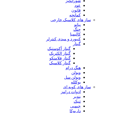
شورانگیز
عود
قانون
کمانچه
ساز های کلاسیک خارجی
پیانو
چنگ
کالیمبا
کیبورد و میدی کنترلر
گیتار
گیتار آکوستیک
گیتار الکتریک
گیتار فلامنکو
گیتار کلاسیک
هنگ درام
ویولن
ویولن سل
یوکلله
ساز های کوبه ای
ادوات درامز
بندیر
تنبک
جیمبی
داربوکا