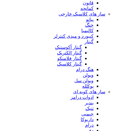
قانون
کمانچه
ساز های کلاسیک خارجی
پیانو
چنگ
کالیمبا
کیبورد و میدی کنترلر
گیتار
گیتار آکوستیک
گیتار الکتریک
گیتار فلامنکو
گیتار کلاسیک
هنگ درام
ویولن
ویولن سل
یوکلله
ساز های کوبه ای
ادوات درامز
بندیر
تنبک
جیمبی
داربوکا
درام
دف