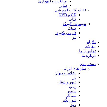
مراقبت و نگهداری
سایر
CD و کتاب آموزشی
CD و DVD
کتاب
موسیقی کودک
طبلک
فلوت ریکوردر
بلز
دلارام
مقالات
تماس با ما
درباره ما
دسته بندی
ساز های ایرانی
باغلاما و دیوان
تار
تنبور و دوتار
رباب
سنتور
سه تار
شورانگیز
عود