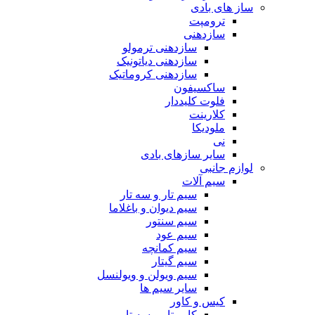
ساز های بادی
ترومپت
سازدهنی
سازدهنی ترمولو
سازدهنی دیاتونیک
سازدهنی کروماتیک
ساکسیفون
فلوت کلیددار
کلارینت
ملودیکا
نی
سایر سازهای بادی
لوازم جانبی
سیم آلات
سیم تار و سه تار
سیم دیوان و باغلاما
سیم سنتور
سیم عود
سیم کمانچه
سیم گیتار
سیم ویولن و ویولنسل
سایر سیم ها
کیس و کاور
کاور تار و سه تار