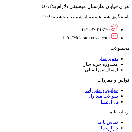
تهران خیابان بهارستان موسیقی دلارام پلاک 66
پاسخگوی شما هستیم از شنبه تا پنجشنبه 9-19
021-33910770
info@delarammusic.com
محصولات
تعمیر ساز
مشاوره خرید ساز
ارسال بین المللی
قوانین و مقررات
قوانین و مقررات
سوالات متداول
درباره ما
ارتباط با ما
تماس با ما
درباره ما