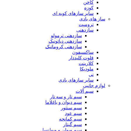
کاخن
کوزه
سایر سازهای کوبه ای
ساز های بادی
ترومپت
سازدهنی
سازدهنی ترمولو
سازدهنی دیاتونیک
سازدهنی کروماتیک
ساکسیفون
فلوت کلیددار
کلارینت
ملودیکا
نی
سایر سازهای بادی
لوازم جانبی
سیم آلات
سیم تار و سه تار
سیم دیوان و باغلاما
سیم سنتور
سیم عود
سیم کمانچه
سیم گیتار
سیم ویولن و ویولنسل