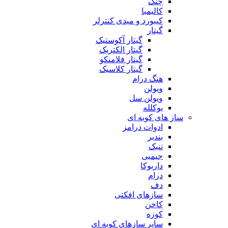
چنگ
کالیمبا
کیبورد و میدی کنترلر
گیتار
گیتار آکوستیک
گیتار الکتریک
گیتار فلامنکو
گیتار کلاسیک
هنگ درام
ویولن
ویولن سل
یوکلله
ساز های کوبه ای
ادوات درامز
بندیر
تنبک
جیمبی
داربوکا
درام
دف
سازهای افکتی
کاخن
کوزه
سایر سازهای کوبه ای