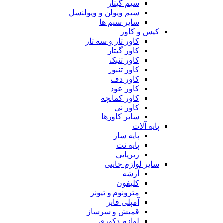
سیم گیتار
سیم ویولن و ویولنسل
سایر سیم ها
کیس و کاور
کاور تار و سه تار
کاور گیتار
کاور تنبک
کاور تنبور
کاور دف
کاور عود
کاور کمانچه
کاور نی
سایر کاورها
پایه آلات
پایه ساز
پایه نت
زیرپایی
سایر لوازم جانبی
آرشه
کلیفون
مترونوم و تیونر
آمپلی فایر
قمیش و سرساز
لوازم دکوری