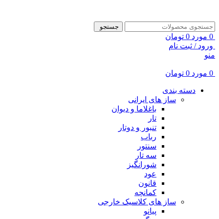
ADD ANYTHING HERE OR JUST REMOVE IT…
جستجو
0
مورد
0
تومان
ورود / ثبت نام
منو
0
مورد
0
تومان
دسته بندی
ساز های ایرانی
باغلاما و دیوان
تار
تنبور و دوتار
رباب
سنتور
سه تار
شورانگیز
عود
قانون
کمانچه
ساز های کلاسیک خارجی
پیانو