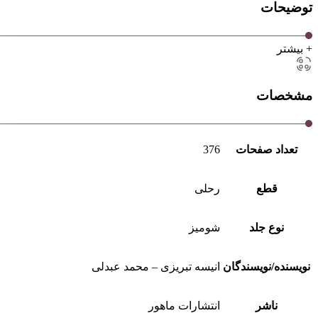
توضیحات
+ بیشتر
مشخصات
تعداد صفحات
376
قطع
رحلی
نوع جلد
شومیز
نویسنده/نویسندگان
انیسه تبریزی – محمد عبدلی
ناشر
انتشارات ماهور