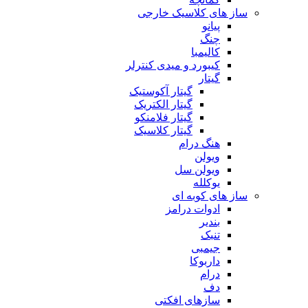
ساز های کلاسیک خارجی
پیانو
چنگ
کالیمبا
کیبورد و میدی کنترلر
گیتار
گیتار آکوستیک
گیتار الکتریک
گیتار فلامنکو
گیتار کلاسیک
هنگ درام
ویولن
ویولن سل
یوکلله
ساز های کوبه ای
ادوات درامز
بندیر
تنبک
جیمبی
داربوکا
درام
دف
سازهای افکتی