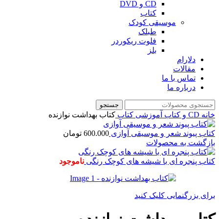
CD و DVD
کتاب
موسیقی کودک
طبلک
فلوت ریکوردر
بلز
دلارام
مقالات
تماس با ما
درباره ما
جستجو
خانه
CD و کتاب آموزشی
کتاب
کتاب بهداشت نوازنده
کتاب پیوند شعر و موسیقی آوازی
600.000
تومان
بازگشت به محصولات
کتاب پنجره ای با شیشه های کوچک رنگی
ناموجود
برای بزرگنمایی کلیک کنید