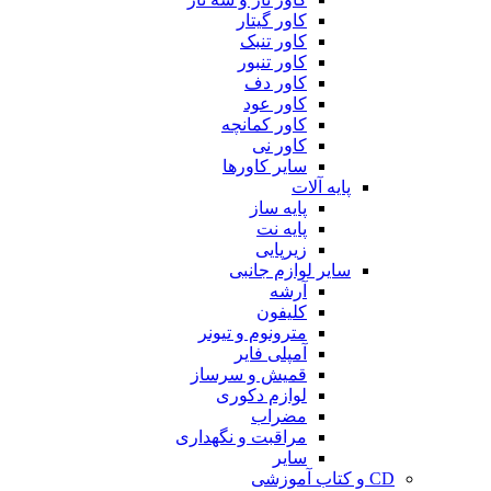
کاور گیتار
کاور تنبک
کاور تنبور
کاور دف
کاور عود
کاور کمانچه
کاور نی
سایر کاورها
پایه آلات
پایه ساز
پایه نت
زیرپایی
سایر لوازم جانبی
آرشه
کلیفون
مترونوم و تیونر
آمپلی فایر
قمیش و سرساز
لوازم دکوری
مضراب
مراقبت و نگهداری
سایر
CD و کتاب آموزشی