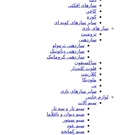
سازهای افکتی
کاخن
کوزه
سایر سازهای کوبه ای
ساز های بادی
ترومپت
سازدهنی
سازدهنی ترمولو
سازدهنی دیاتونیک
سازدهنی کروماتیک
ساکسیفون
فلوت کلیددار
کلارینت
ملودیکا
نی
سایر سازهای بادی
لوازم جانبی
سیم آلات
سیم تار و سه تار
سیم دیوان و باغلاما
سیم سنتور
سیم عود
سیم کمانچه