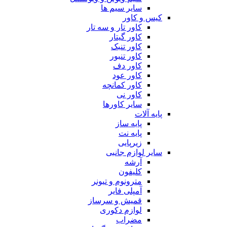
سایر سیم ها
کیس و کاور
کاور تار و سه تار
کاور گیتار
کاور تنبک
کاور تنبور
کاور دف
کاور عود
کاور کمانچه
کاور نی
سایر کاورها
پایه آلات
پایه ساز
پایه نت
زیرپایی
سایر لوازم جانبی
آرشه
کلیفون
مترونوم و تیونر
آمپلی فایر
قمیش و سرساز
لوازم دکوری
مضراب