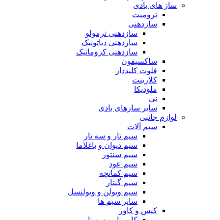
ساز های بادی
ترومپت
سازدهنی
سازدهنی ترمولو
سازدهنی دیاتونیک
سازدهنی کروماتیک
ساکسیفون
فلوت کلیددار
کلارینت
ملودیکا
نی
سایر سازهای بادی
لوازم جانبی
سیم آلات
سیم تار و سه تار
سیم دیوان و باغلاما
سیم سنتور
سیم عود
سیم کمانچه
سیم گیتار
سیم ویولن و ویولنسل
سایر سیم ها
کیس و کاور
کاور تار و سه تار