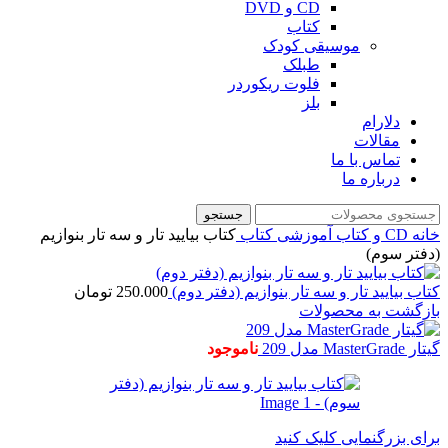
CD و DVD
کتاب
موسیقی کودک
طبلک
فلوت ریکوردر
بلز
دلارام
مقالات
تماس با ما
درباره ما
جستجو
خانه
CD و کتاب آموزشی
کتاب
کتاب بیایید تار و سه تار بنوازیم
(دفتر سوم)
کتاب بیایید تار و سه تار بنوازیم (دفتر دوم)
250.000
تومان
بازگشت به محصولات
گیتار MasterGrade مدل 209
ناموجود
برای بزرگنمایی کلیک کنید