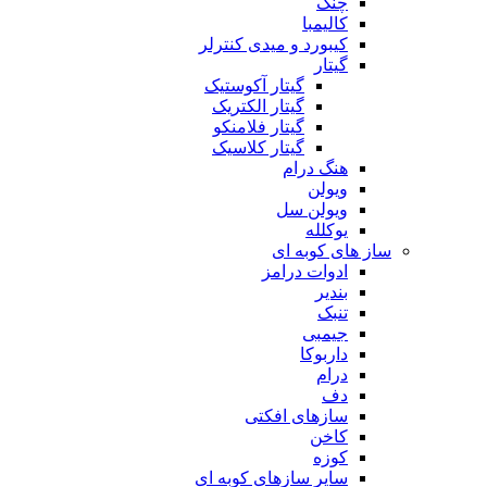
چنگ
کالیمبا
کیبورد و میدی کنترلر
گیتار
گیتار آکوستیک
گیتار الکتریک
گیتار فلامنکو
گیتار کلاسیک
هنگ درام
ویولن
ویولن سل
یوکلله
ساز های کوبه ای
ادوات درامز
بندیر
تنبک
جیمبی
داربوکا
درام
دف
سازهای افکتی
کاخن
کوزه
سایر سازهای کوبه ای