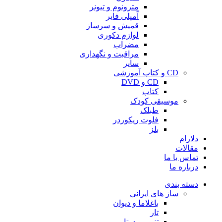
مترونوم و تیونر
آمپلی فایر
قمیش و سرساز
لوازم دکوری
مضراب
مراقبت و نگهداری
سایر
CD و کتاب آموزشی
CD و DVD
کتاب
موسیقی کودک
طبلک
فلوت ریکوردر
بلز
دلارام
مقالات
تماس با ما
درباره ما
دسته بندی
ساز های ایرانی
باغلاما و دیوان
تار
تنبور و دوتار