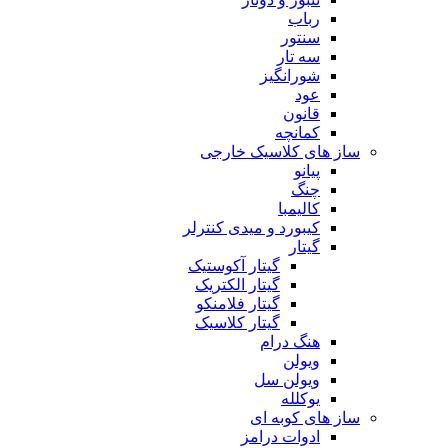
رباب
سنتور
سه تار
شورانگیز
عود
قانون
کمانچه
ساز های کلاسیک خارجی
پیانو
چنگ
کالیمبا
کیبورد و میدی کنترلر
گیتار
گیتار آکوستیک
گیتار الکتریک
گیتار فلامنکو
گیتار کلاسیک
هنگ درام
ویولن
ویولن سل
یوکلله
ساز های کوبه ای
ادوات درامز