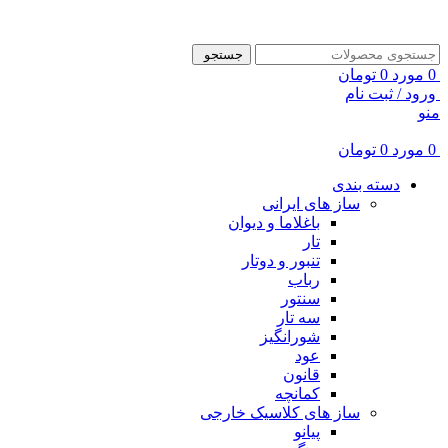
ADD ANYTHING HERE OR JUST REMOVE IT…
جستجو
0
مورد
0
تومان
ورود / ثبت نام
منو
0
مورد
0
تومان
دسته بندی
ساز های ایرانی
باغلاما و دیوان
تار
تنبور و دوتار
رباب
سنتور
سه تار
شورانگیز
عود
قانون
کمانچه
ساز های کلاسیک خارجی
پیانو