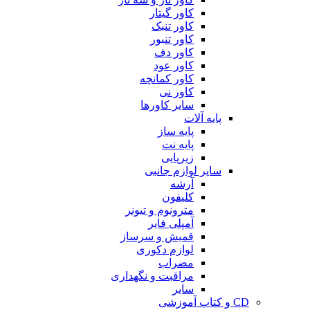
کاور گیتار
کاور تنبک
کاور تنبور
کاور دف
کاور عود
کاور کمانچه
کاور نی
سایر کاورها
پایه آلات
پایه ساز
پایه نت
زیرپایی
سایر لوازم جانبی
آرشه
کلیفون
مترونوم و تیونر
آمپلی فایر
قمیش و سرساز
لوازم دکوری
مضراب
مراقبت و نگهداری
سایر
CD و کتاب آموزشی