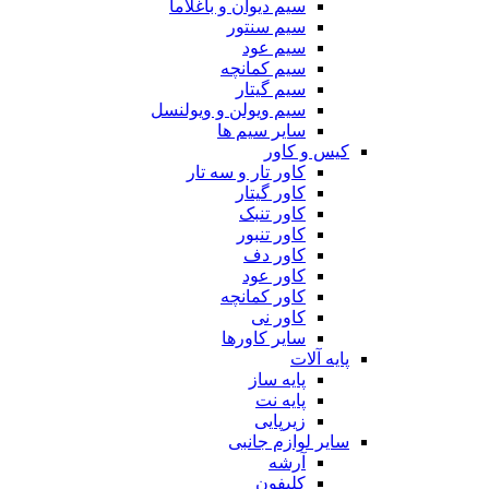
سیم دیوان و باغلاما
سیم سنتور
سیم عود
سیم کمانچه
سیم گیتار
سیم ویولن و ویولنسل
سایر سیم ها
کیس و کاور
کاور تار و سه تار
کاور گیتار
کاور تنبک
کاور تنبور
کاور دف
کاور عود
کاور کمانچه
کاور نی
سایر کاورها
پایه آلات
پایه ساز
پایه نت
زیرپایی
سایر لوازم جانبی
آرشه
کلیفون