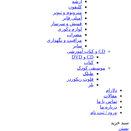
آرشه
کلیفون
مترونوم و تیونر
آمپلی فایر
قمیش و سرساز
لوازم دکوری
مضراب
مراقبت و نگهداری
سایر
CD و کتاب آموزشی
CD و DVD
کتاب
موسیقی کودک
طبلک
فلوت ریکوردر
بلز
دلارام
مقالات
تماس با ما
درباره ما
ورود / ثبت نام
سبد خرید
بستن