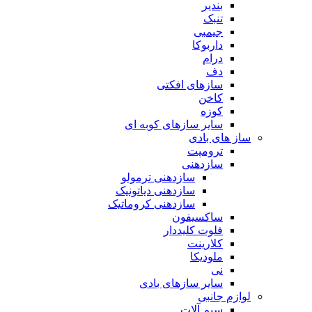
بندیر
تنبک
جیمبی
داربوکا
درام
دف
سازهای افکتی
کاخن
کوزه
سایر سازهای کوبه ای
ساز های بادی
ترومپت
سازدهنی
سازدهنی ترمولو
سازدهنی دیاتونیک
سازدهنی کروماتیک
ساکسیفون
فلوت کلیددار
کلارینت
ملودیکا
نی
سایر سازهای بادی
لوازم جانبی
سیم آلات