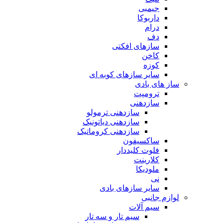
جیمبی
داربوکا
درام
دف
سازهای افکتی
کاخن
کوزه
سایر سازهای کوبه ای
ساز های بادی
ترومپت
سازدهنی
سازدهنی ترمولو
سازدهنی دیاتونیک
سازدهنی کروماتیک
ساکسیفون
فلوت کلیددار
کلارینت
ملودیکا
نی
سایر سازهای بادی
لوازم جانبی
سیم آلات
سیم تار و سه تار