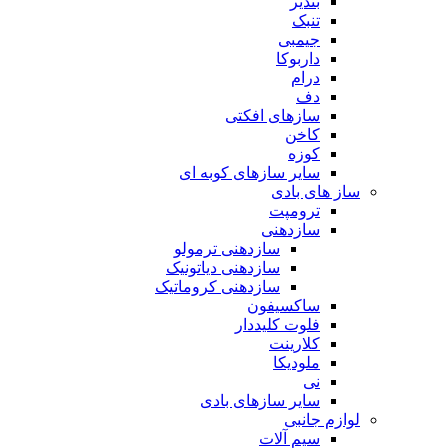
بندیر
تنبک
جیمبی
داربوکا
درام
دف
سازهای افکتی
کاخن
کوزه
سایر سازهای کوبه ای
ساز های بادی
ترومپت
سازدهنی
سازدهنی ترمولو
سازدهنی دیاتونیک
سازدهنی کروماتیک
ساکسیفون
فلوت کلیددار
کلارینت
ملودیکا
نی
سایر سازهای بادی
لوازم جانبی
سیم آلات