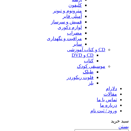
کلیفون
مترونوم و تیونر
آمپلی فایر
قمیش و سرساز
لوازم دکوری
مضراب
مراقبت و نگهداری
سایر
CD و کتاب آموزشی
CD و DVD
کتاب
موسیقی کودک
طبلک
فلوت ریکوردر
بلز
دلارام
مقالات
تماس با ما
درباره ما
ورود / ثبت نام
سبد خرید
بستن