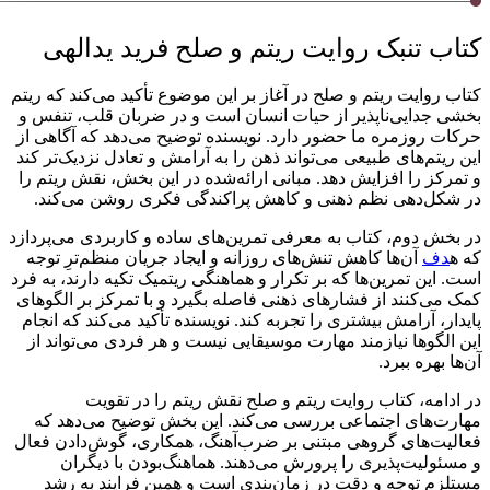
کتاب تنبک روایت ریتم و صلح فرید یدالهی
کتاب روایت ریتم و صلح در آغاز بر این موضوع تأکید می‌کند که ریتم
بخشی جدایی‌ناپذیر از حیات انسان است و در ضربان قلب، تنفس و
حرکات روزمره ما حضور دارد. نویسنده توضیح می‌دهد که آگاهی از
این ریتم‌های طبیعی می‌تواند ذهن را به آرامش و تعادل نزدیک‌تر کند
و تمرکز را افزایش دهد. مبانی ارائه‌شده در این بخش، نقش ریتم را
در شکل‌دهی نظم ذهنی و کاهش پراکندگی فکری روشن می‌کند.
در بخش دوم، کتاب به معرفی تمرین‌های ساده و کاربردی می‌پردازد
که ه
دف
آن‌ها کاهش تنش‌های روزانه و ایجاد جریان منظم‌ترِ توجه
است. این تمرین‌ها که بر تکرار و هماهنگی ریتمیک تکیه دارند، به فرد
کمک می‌کنند از فشارهای ذهنی فاصله بگیرد و با تمرکز بر الگوهای
پایدار، آرامش بیشتری را تجربه کند. نویسنده تأکید می‌کند که انجام
این الگوها نیازمند مهارت موسیقایی نیست و هر فردی می‌تواند از
آن‌ها بهره ببرد.
در ادامه، کتاب روایت ریتم و صلح نقش ریتم را در تقویت
مهارت‌های اجتماعی بررسی می‌کند. این بخش توضیح می‌دهد که
فعالیت‌های گروهی مبتنی بر ضرب‌آهنگ، همکاری، گوش‌دادن فعال
و مسئولیت‌پذیری را پرورش می‌دهند. هماهنگ‌بودن با دیگران
مستلزم توجه و دقت در زمان‌بندی است و همین فرایند به رشد