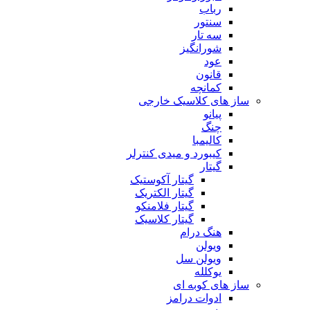
رباب
سنتور
سه تار
شورانگیز
عود
قانون
کمانچه
ساز های کلاسیک خارجی
پیانو
چنگ
کالیمبا
کیبورد و میدی کنترلر
گیتار
گیتار آکوستیک
گیتار الکتریک
گیتار فلامنکو
گیتار کلاسیک
هنگ درام
ویولن
ویولن سل
یوکلله
ساز های کوبه ای
ادوات درامز