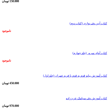
150.000
تومان
ناموجود
کتاب آیین دف نوازی (کتاب دوم)
ناموجود
ناموجود
کتاب آوای سرور (جلد چهارم)
ناموجود
کتاب آموزش پیانو قدم به قدم با فرید عمران (جلد اول)
450.000
تومان
کتاب آموزش دف سیامک عزیززاده
970.000
تومان