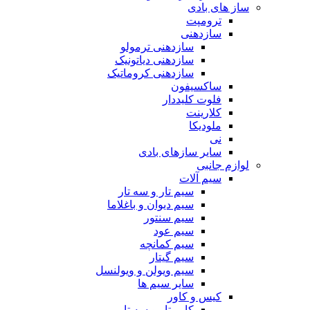
ساز های بادی
ترومپت
سازدهنی
سازدهنی ترمولو
سازدهنی دیاتونیک
سازدهنی کروماتیک
ساکسیفون
فلوت کلیددار
کلارینت
ملودیکا
نی
سایر سازهای بادی
لوازم جانبی
سیم آلات
سیم تار و سه تار
سیم دیوان و باغلاما
سیم سنتور
سیم عود
سیم کمانچه
سیم گیتار
سیم ویولن و ویولنسل
سایر سیم ها
کیس و کاور
کاور تار و سه تار