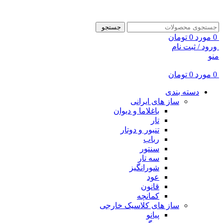
ADD ANYTHING HERE OR JUST REMOVE IT…
جستجو
0
مورد
0
تومان
ورود / ثبت نام
منو
0
مورد
0
تومان
دسته بندی
ساز های ایرانی
باغلاما و دیوان
تار
تنبور و دوتار
رباب
سنتور
سه تار
شورانگیز
عود
قانون
کمانچه
ساز های کلاسیک خارجی
پیانو