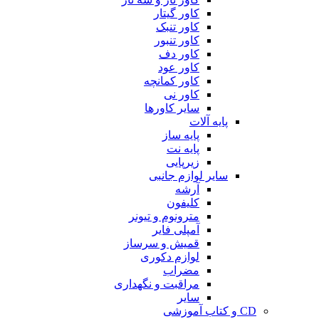
کاور گیتار
کاور تنبک
کاور تنبور
کاور دف
کاور عود
کاور کمانچه
کاور نی
سایر کاورها
پایه آلات
پایه ساز
پایه نت
زیرپایی
سایر لوازم جانبی
آرشه
کلیفون
مترونوم و تیونر
آمپلی فایر
قمیش و سرساز
لوازم دکوری
مضراب
مراقبت و نگهداری
سایر
CD و کتاب آموزشی