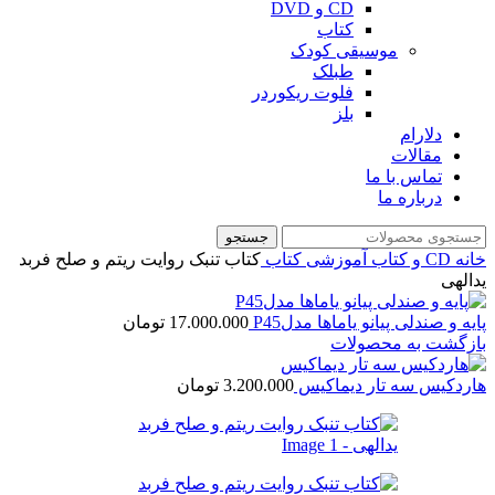
CD و DVD
کتاب
موسیقی کودک
طبلک
فلوت ریکوردر
بلز
دلارام
مقالات
تماس با ما
درباره ما
جستجو
خانه
CD و کتاب آموزشی
کتاب
کتاب تنبک روایت ریتم و صلح فربد
یدالهی
پایه و صندلی پیانو یاماها مدلP45
17.000.000
تومان
بازگشت به محصولات
هاردکیس سه تار دیماکیس
3.200.000
تومان