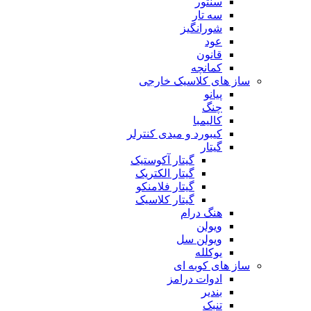
سنتور
سه تار
شورانگیز
عود
قانون
کمانچه
ساز های کلاسیک خارجی
پیانو
چنگ
کالیمبا
کیبورد و میدی کنترلر
گیتار
گیتار آکوستیک
گیتار الکتریک
گیتار فلامنکو
گیتار کلاسیک
هنگ درام
ویولن
ویولن سل
یوکلله
ساز های کوبه ای
ادوات درامز
بندیر
تنبک