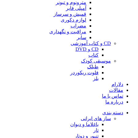
مترونوم و تیونر
آمپلی فایر
قمیش و سرساز
لوازم دکوری
مضراب
مراقبت و نگهداری
سایر
CD و کتاب آموزشی
CD و DVD
کتاب
موسیقی کودک
طبلک
فلوت ریکوردر
بلز
دلارام
مقالات
تماس با ما
درباره ما
دسته بندی
ساز های ایرانی
باغلاما و دیوان
تار
تنبور و دوتار