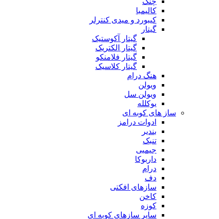
چنگ
کالیمبا
کیبورد و میدی کنترلر
گیتار
گیتار آکوستیک
گیتار الکتریک
گیتار فلامنکو
گیتار کلاسیک
هنگ درام
ویولن
ویولن سل
یوکلله
ساز های کوبه ای
ادوات درامز
بندیر
تنبک
جیمبی
داربوکا
درام
دف
سازهای افکتی
کاخن
کوزه
سایر سازهای کوبه ای