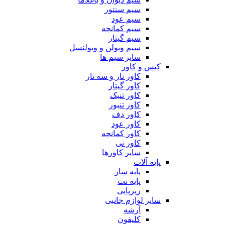
سیم سنتور
سیم عود
سیم کمانچه
سیم گیتار
سیم ویولن و ویولنسل
سایر سیم ها
کیس و کاور
کاور تار و سه تار
کاور گیتار
کاور تنبک
کاور تنبور
کاور دف
کاور عود
کاور کمانچه
کاور نی
سایر کاورها
پایه آلات
پایه ساز
پایه نت
زیرپایی
سایر لوازم جانبی
آرشه
کلیفون