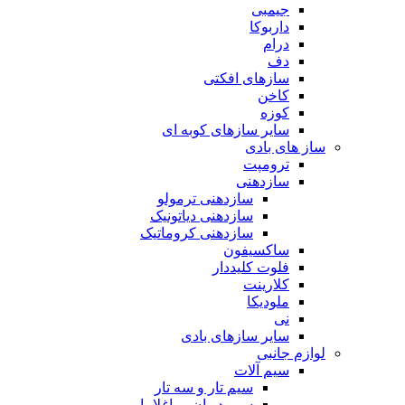
جیمبی
داربوکا
درام
دف
سازهای افکتی
کاخن
کوزه
سایر سازهای کوبه ای
ساز های بادی
ترومپت
سازدهنی
سازدهنی ترمولو
سازدهنی دیاتونیک
سازدهنی کروماتیک
ساکسیفون
فلوت کلیددار
کلارینت
ملودیکا
نی
سایر سازهای بادی
لوازم جانبی
سیم آلات
سیم تار و سه تار
سیم دیوان و باغلاما