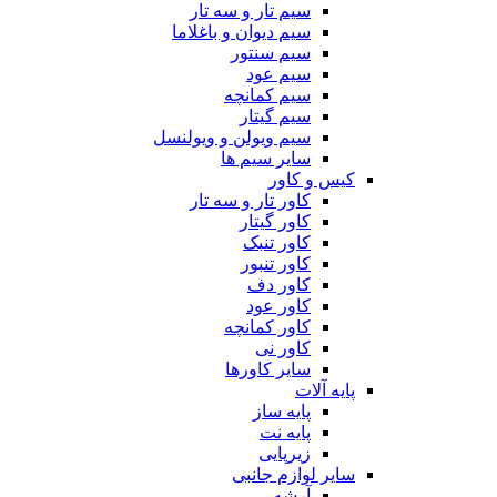
سیم تار و سه تار
سیم دیوان و باغلاما
سیم سنتور
سیم عود
سیم کمانچه
سیم گیتار
سیم ویولن و ویولنسل
سایر سیم ها
کیس و کاور
کاور تار و سه تار
کاور گیتار
کاور تنبک
کاور تنبور
کاور دف
کاور عود
کاور کمانچه
کاور نی
سایر کاورها
پایه آلات
پایه ساز
پایه نت
زیرپایی
سایر لوازم جانبی
آرشه