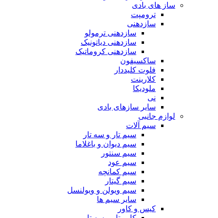
ساز های بادی
ترومپت
سازدهنی
سازدهنی ترمولو
سازدهنی دیاتونیک
سازدهنی کروماتیک
ساکسیفون
فلوت کلیددار
کلارینت
ملودیکا
نی
سایر سازهای بادی
لوازم جانبی
سیم آلات
سیم تار و سه تار
سیم دیوان و باغلاما
سیم سنتور
سیم عود
سیم کمانچه
سیم گیتار
سیم ویولن و ویولنسل
سایر سیم ها
کیس و کاور
کاور تار و سه تار