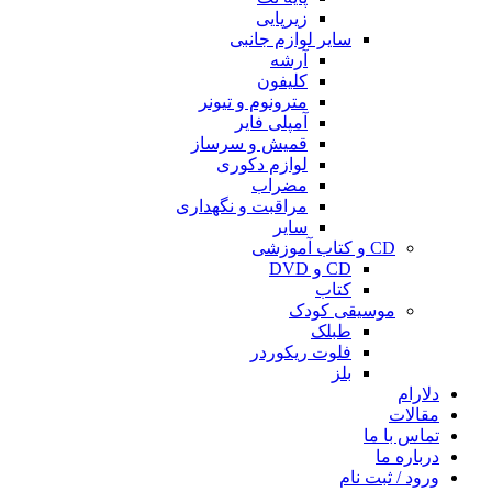
زیرپایی
سایر لوازم جانبی
آرشه
کلیفون
مترونوم و تیونر
آمپلی فایر
قمیش و سرساز
لوازم دکوری
مضراب
مراقبت و نگهداری
سایر
CD و کتاب آموزشی
CD و DVD
کتاب
موسیقی کودک
طبلک
فلوت ریکوردر
بلز
دلارام
مقالات
تماس با ما
درباره ما
ورود / ثبت نام