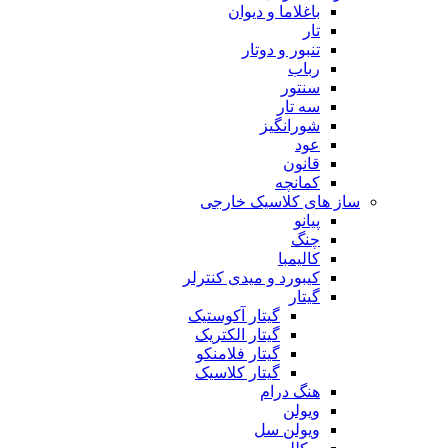
باغلاما و دیوان
تار
تنبور و دوتار
رباب
سنتور
سه تار
شورانگیز
عود
قانون
کمانچه
ساز های کلاسیک خارجی
پیانو
چنگ
کالیمبا
کیبورد و میدی کنترلر
گیتار
گیتار آکوستیک
گیتار الکتریک
گیتار فلامنکو
گیتار کلاسیک
هنگ درام
ویولن
ویولن سل