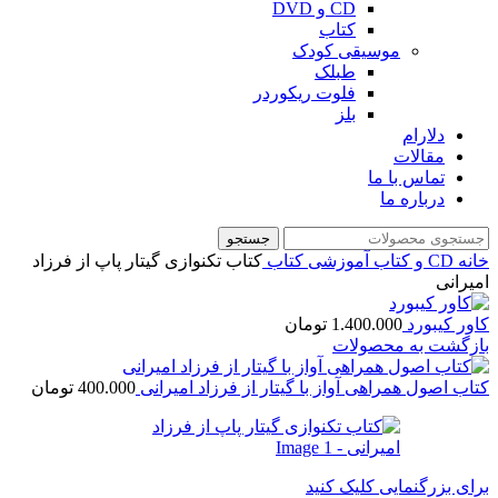
CD و DVD
کتاب
موسیقی کودک
طبلک
فلوت ریکوردر
بلز
دلارام
مقالات
تماس با ما
درباره ما
جستجو
خانه
CD و کتاب آموزشی
کتاب
کتاب تکنوازی گیتار پاپ از فرزاد
امیرانی
کاور کیبورد
1.400.000
تومان
بازگشت به محصولات
کتاب اصول همراهی آواز با گیتار از فرزاد امیرانی
400.000
تومان
برای بزرگنمایی کلیک کنید