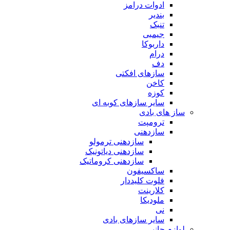
ادوات درامز
بندیر
تنبک
جیمبی
داربوکا
درام
دف
سازهای افکتی
کاخن
کوزه
سایر سازهای کوبه ای
ساز های بادی
ترومپت
سازدهنی
سازدهنی ترمولو
سازدهنی دیاتونیک
سازدهنی کروماتیک
ساکسیفون
فلوت کلیددار
کلارینت
ملودیکا
نی
سایر سازهای بادی
لوازم جانبی