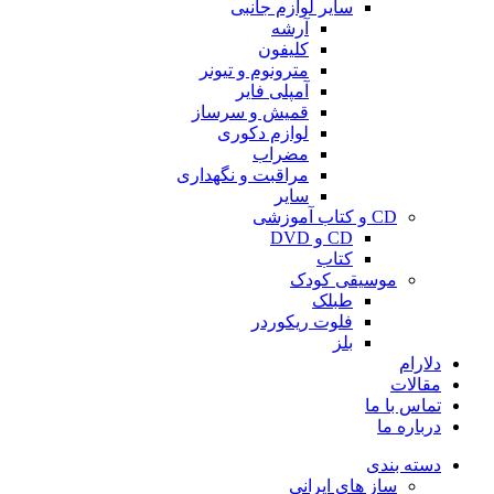
سایر لوازم جانبی
آرشه
کلیفون
مترونوم و تیونر
آمپلی فایر
قمیش و سرساز
لوازم دکوری
مضراب
مراقبت و نگهداری
سایر
CD و کتاب آموزشی
CD و DVD
کتاب
موسیقی کودک
طبلک
فلوت ریکوردر
بلز
دلارام
مقالات
تماس با ما
درباره ما
دسته بندی
ساز های ایرانی