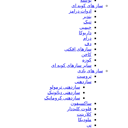
یوکلله
ساز های کوبه ای
ادوات درامز
بندیر
تنبک
جیمبی
داربوکا
درام
دف
سازهای افکتی
کاخن
کوزه
سایر سازهای کوبه ای
ساز های بادی
ترومپت
سازدهنی
سازدهنی ترمولو
سازدهنی دیاتونیک
سازدهنی کروماتیک
ساکسیفون
فلوت کلیددار
کلارینت
ملودیکا
نی