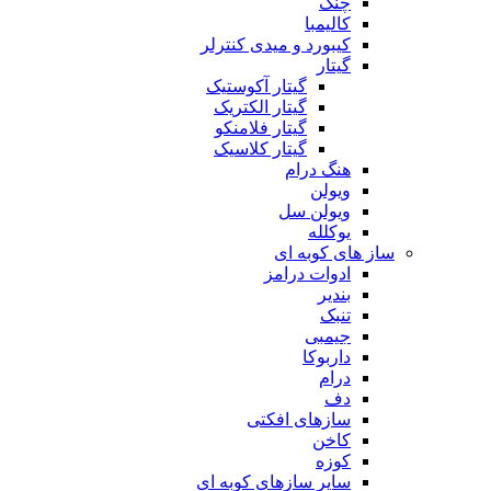
چنگ
کالیمبا
کیبورد و میدی کنترلر
گیتار
گیتار آکوستیک
گیتار الکتریک
گیتار فلامنکو
گیتار کلاسیک
هنگ درام
ویولن
ویولن سل
یوکلله
ساز های کوبه ای
ادوات درامز
بندیر
تنبک
جیمبی
داربوکا
درام
دف
سازهای افکتی
کاخن
کوزه
سایر سازهای کوبه ای