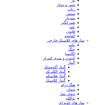
تار
تنبور و دوتار
رباب
سنتور
سه تار
شورانگیز
عود
قانون
کمانچه
ساز های کلاسیک خارجی
پیانو
چنگ
کالیمبا
کیبورد و میدی کنترلر
گیتار
گیتار آکوستیک
گیتار الکتریک
گیتار فلامنکو
گیتار کلاسیک
هنگ درام
ویولن
ویولن سل
یوکلله
ساز های کوبه ای