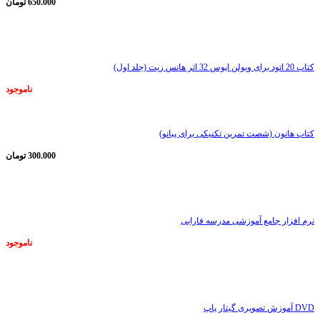
650.000
تومان
ناموجود
کتاب 20 اتود برای ویولن اپوس 32 اثر هانس زیت (جلد اول)
ناموجود
کتاب هانون (شصت تمرین تکنیکی برای پیانو)
300.000
تومان
ناموجود
نرم افزار جامع آموزشی مدرسه فارابی
ناموجود
ناموجود
DVD آموزش تصویری گیتار پاپ