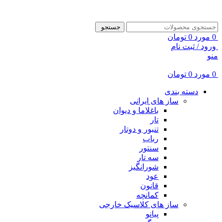
ADD ANYTHING HERE OR JUST REMOVE IT…
جستجو
0
مورد
0
تومان
ورود / ثبت نام
منو
0
مورد
0
تومان
دسته بندی
ساز های ایرانی
باغلاما و دیوان
تار
تنبور و دوتار
رباب
سنتور
سه تار
شورانگیز
عود
قانون
کمانچه
ساز های کلاسیک خارجی
پیانو