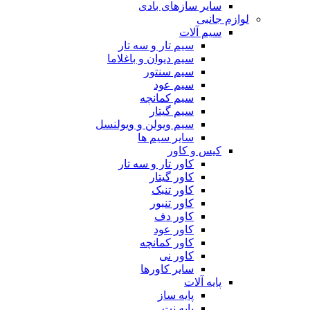
سایر سازهای بادی
لوازم جانبی
سیم آلات
سیم تار و سه تار
سیم دیوان و باغلاما
سیم سنتور
سیم عود
سیم کمانچه
سیم گیتار
سیم ویولن و ویولنسل
سایر سیم ها
کیس و کاور
کاور تار و سه تار
کاور گیتار
کاور تنبک
کاور تنبور
کاور دف
کاور عود
کاور کمانچه
کاور نی
سایر کاورها
پایه آلات
پایه ساز
پایه نت