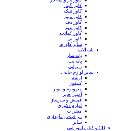
کاور گیتار
کاور تنبک
کاور تنبور
کاور دف
کاور عود
کاور کمانچه
کاور نی
سایر کاورها
پایه آلات
پایه ساز
پایه نت
زیرپایی
سایر لوازم جانبی
آرشه
کلیفون
مترونوم و تیونر
آمپلی فایر
قمیش و سرساز
لوازم دکوری
مضراب
مراقبت و نگهداری
سایر
CD و کتاب آموزشی