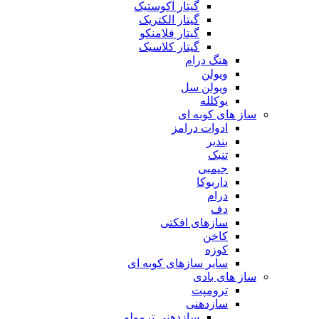
گیتار آکوستیک
گیتار الکتریک
گیتار فلامنکو
گیتار کلاسیک
هنگ درام
ویولن
ویولن سل
یوکلله
ساز های کوبه ای
ادوات درامز
بندیر
تنبک
جیمبی
داربوکا
درام
دف
سازهای افکتی
کاخن
کوزه
سایر سازهای کوبه ای
ساز های بادی
ترومپت
سازدهنی
سازدهنی ترمولو