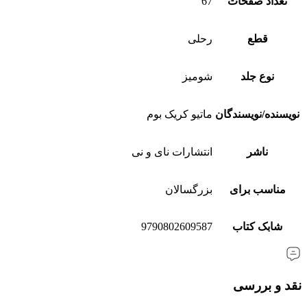
تعداد صفحات
67
قطع
رحلی
نوع جلد
شومیز
نویسنده/نویسندگان
ماتیو کریک بوم
ناشر
انتشارات نای و نی
مناسب برای
بزرگسالان
شابک کتاب
9790802609587
نقد و بررسی