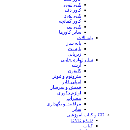
کاور تنبور
کاور دف
کاور عود
کاور کمانچه
کاور نی
سایر کاورها
پایه آلات
پایه ساز
پایه نت
زیرپایی
سایر لوازم جانبی
آرشه
کلیفون
مترونوم و تیونر
آمپلی فایر
قمیش و سرساز
لوازم دکوری
مضراب
مراقبت و نگهداری
سایر
CD و کتاب آموزشی
CD و DVD
کتاب