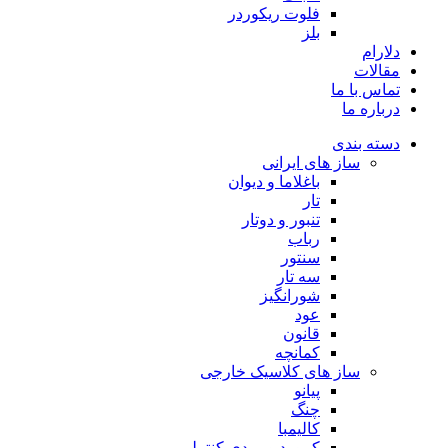
فلوت ریکوردر
بلز
دلارام
مقالات
تماس با ما
درباره ما
دسته بندی
ساز های ایرانی
باغلاما و دیوان
تار
تنبور و دوتار
رباب
سنتور
سه تار
شورانگیز
عود
قانون
کمانچه
ساز های کلاسیک خارجی
پیانو
چنگ
کالیمبا
کیبورد و میدی کنترلر