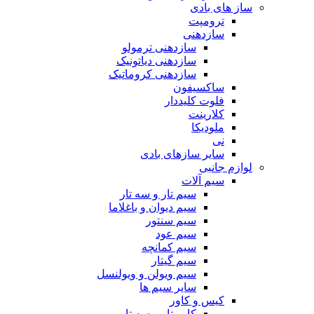
ساز های بادی
ترومپت
سازدهنی
سازدهنی ترمولو
سازدهنی دیاتونیک
سازدهنی کروماتیک
ساکسیفون
فلوت کلیددار
کلارینت
ملودیکا
نی
سایر سازهای بادی
لوازم جانبی
سیم آلات
سیم تار و سه تار
سیم دیوان و باغلاما
سیم سنتور
سیم عود
سیم کمانچه
سیم گیتار
سیم ویولن و ویولنسل
سایر سیم ها
کیس و کاور
کاور تار و سه تار