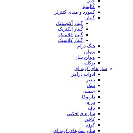
چنگ
کالیمبا
کیبورد و میدی کنترلر
گیتار
گیتار آکوستیک
گیتار الکتریک
گیتار فلامنکو
گیتار کلاسیک
هنگ درام
ویولن
ویولن سل
یوکلله
ساز های کوبه ای
ادوات درامز
بندیر
تنبک
جیمبی
داربوکا
درام
دف
سازهای افکتی
کاخن
کوزه
سایر سازهای کوبه ای