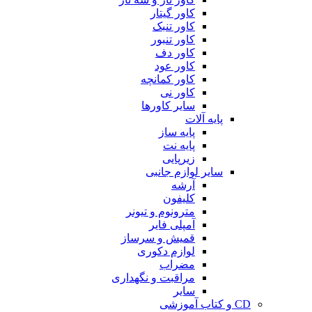
کاور گیتار
کاور تنبک
کاور تنبور
کاور دف
کاور عود
کاور کمانچه
کاور نی
سایر کاورها
پایه آلات
پایه ساز
پایه نت
زیرپایی
سایر لوازم جانبی
آرشه
کلیفون
مترونوم و تیونر
آمپلی فایر
قمیش و سرساز
لوازم دکوری
مضراب
مراقبت و نگهداری
سایر
CD و کتاب آموزشی