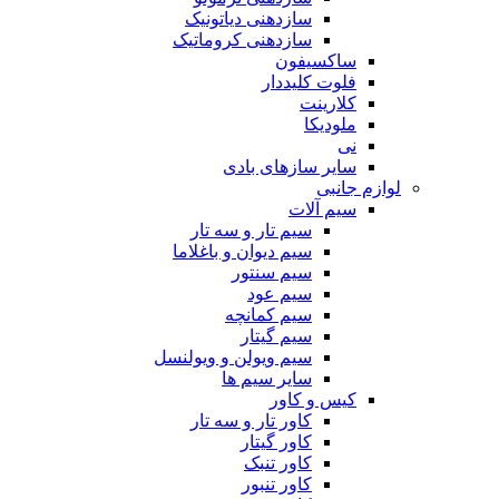
سازدهنی دیاتونیک
سازدهنی کروماتیک
ساکسیفون
فلوت کلیددار
کلارینت
ملودیکا
نی
سایر سازهای بادی
لوازم جانبی
سیم آلات
سیم تار و سه تار
سیم دیوان و باغلاما
سیم سنتور
سیم عود
سیم کمانچه
سیم گیتار
سیم ویولن و ویولنسل
سایر سیم ها
کیس و کاور
کاور تار و سه تار
کاور گیتار
کاور تنبک
کاور تنبور