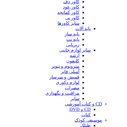
کاور دف
کاور عود
کاور کمانچه
کاور نی
سایر کاورها
پایه آلات
پایه ساز
پایه نت
زیرپایی
سایر لوازم جانبی
آرشه
کلیفون
مترونوم و تیونر
آمپلی فایر
قمیش و سرساز
لوازم دکوری
مضراب
مراقبت و نگهداری
سایر
CD و کتاب آموزشی
CD و DVD
کتاب
موسیقی کودک
طبلک