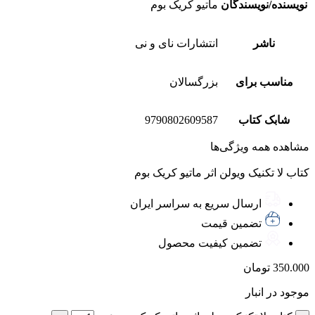
نویسنده/نویسندگان
ماتیو کریک بوم
ناشر
انتشارات نای و نی
مناسب برای
بزرگسالان
شابک کتاب
9790802609587
مشاهده همه ویژگی‌ها
کتاب لا تکنیک ویولن اثر ماتیو کریک بوم
ارسال سریع به سراسر ایران
تضمین قیمت
تضمین کیفیت محصول
350.000
تومان
موجود در انبار