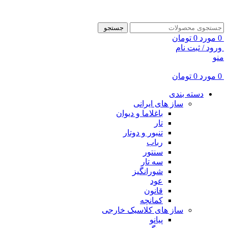
ADD ANYTHING HERE OR JUST REMOVE IT…
جستجو
0
مورد
0
تومان
ورود / ثبت نام
منو
0
مورد
0
تومان
دسته بندی
ساز های ایرانی
باغلاما و دیوان
تار
تنبور و دوتار
رباب
سنتور
سه تار
شورانگیز
عود
قانون
کمانچه
ساز های کلاسیک خارجی
پیانو