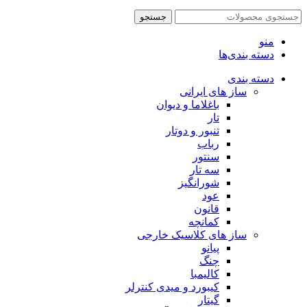
جستجو
منو
دسته بندی‌ها
دسته بندی
ساز های ایرانی
باغلاما و دیوان
تار
تنبور و دوتار
رباب
سنتور
سه تار
شورانگیز
عود
قانون
کمانچه
ساز های کلاسیک خارجی
پیانو
چنگ
کالیمبا
کیبورد و میدی کنترلر
گیتار