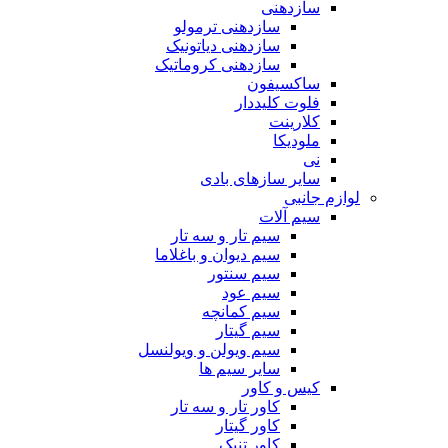
سازدهنی
سازدهنی ترمولو
سازدهنی دیاتونیک
سازدهنی کروماتیک
ساکسیفون
فلوت کلیددار
کلارینت
ملودیکا
نی
سایر سازهای بادی
لوازم جانبی
سیم آلات
سیم تار و سه تار
سیم دیوان و باغلاما
سیم سنتور
سیم عود
سیم کمانچه
سیم گیتار
سیم ویولن و ویولنسل
سایر سیم ها
کیس و کاور
کاور تار و سه تار
کاور گیتار
کاور تنبک