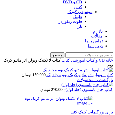
CD و DVD
کتاب
موسیقی کودک
طبلک
فلوت ریکوردر
بلز
دلارام
مقالات
تماس با ما
درباره ما
جستجو
خانه
CD و کتاب آموزشی
کتاب
کتاب لا تکنیک ویولن اثر ماتیو کریک
بوم
کتاب لویولن اثر ماتیو کریک بوم - جلد یک
150.000
تومان
بازگشت به محصولات
کتاب جان تامسون (جلد اول)
270.000
تومان
برای بزرگنمایی کلیک کنید