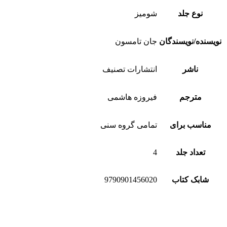
نوع جلد
شومیز
نویسنده/نویسندگان
جان تامسون
ناشر
انتشارات تصنیف
مترجم
فیروزه هاشمی
مناسب برای
تمامی گروه سنی
تعداد جلد
4
شابک کتاب
9790901456020