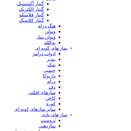
گیتار آکوستیک
گیتار الکتریک
گیتار فلامنکو
گیتار کلاسیک
هنگ درام
ویولن
ویولن سل
یوکلله
ساز های کوبه ای
ادوات درامز
بندیر
تنبک
جیمبی
داربوکا
درام
دف
سازهای افکتی
کاخن
کوزه
سایر سازهای کوبه ای
ساز های بادی
ترومپت
سازدهنی