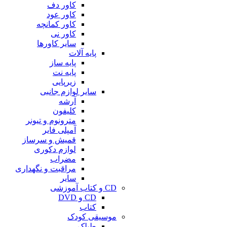
کاور دف
کاور عود
کاور کمانچه
کاور نی
سایر کاورها
پایه آلات
پایه ساز
پایه نت
زیرپایی
سایر لوازم جانبی
آرشه
کلیفون
مترونوم و تیونر
آمپلی فایر
قمیش و سرساز
لوازم دکوری
مضراب
مراقبت و نگهداری
سایر
CD و کتاب آموزشی
CD و DVD
کتاب
موسیقی کودک
طبلک