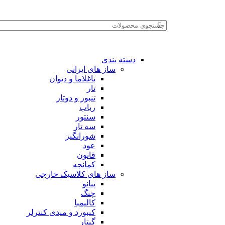
دسته بندی
ساز های ایرانی
باغلاما و دیوان
تار
تنبور و دوتار
رباب
سنتور
سه تار
شورانگیز
عود
قانون
کمانچه
ساز های کلاسیک خارجی
پیانو
چنگ
کالیمبا
کیبورد و میدی کنترلر
گیتار