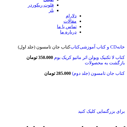
فلوت ریکوردر
بلز
دلارام
مقالات
تماس با ما
درباره ما
خانه
CD و کتاب آموزشی
کتاب
کتاب جان تامسون (جلد اول)
کتاب لا تکنیک ویولن اثر ماتیو کریک بوم
350.000
تومان
بازگشت به محصولات
کتاب جان تامسون (جلد دوم)
285.000
تومان
برای بزرگنمایی کلیک کنید