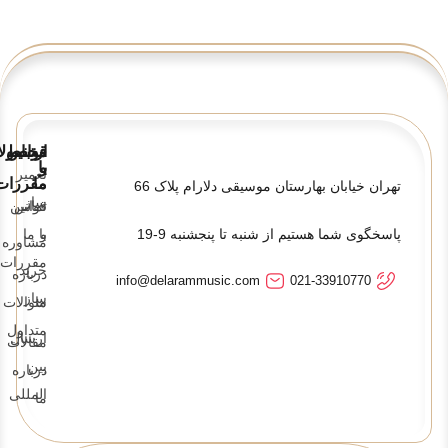
قوانین
ارتباط
محصولا
و
با
تعمیر
ما
مقررات
تهران خیابان بهارستان موسیقی دلارام پلاک 66
ساز
تماس
قوانین
پاسخگوی شما هستیم از شنبه تا پنجشنبه 9-19
و
با ما
مشاوره
مقررات
خرید
درباره
info@delarammusic.com
021-33910770
ساز
ما
سوالات
متداول
ارسال
مقالات
بین
درباره
المللی
ما