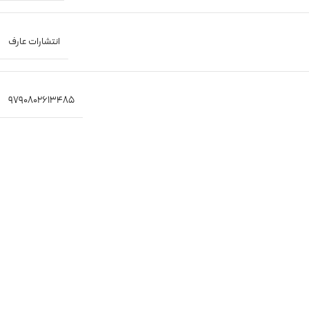
انتشارات عارف
9790802613485