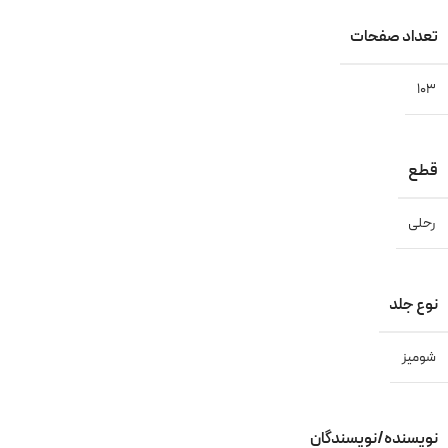
تعداد صفحات
103
قطع
رحلی
نوع جلد
شومیز
نویسنده/نویسندگان