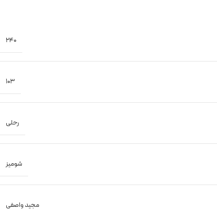
240
103
رحلی
شومیز
مجید واصفی