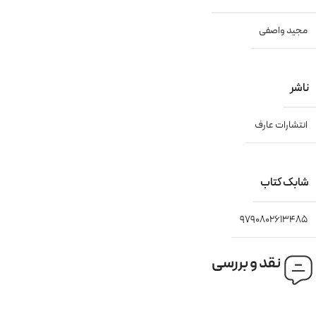
مجید واصفی
ناشر
انتشارات عارف
شابک کتاب
9790802613485
نقد و بررسی