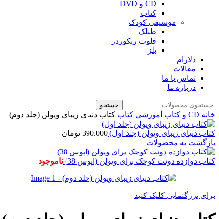
CD و DVD
کتاب
موسیقی کودک
طبلک
فلوت ریکوردر
بلز
دلارام
مقالات
تماس با ما
درباره ما
جستجو
خانه
CD و کتاب آموزشی
کتاب
کتاب دنیای زیبای ویولن (جلد دوم)
کتاب دنیای زیبای ویولن (جلد اول)
390.000
تومان
بازگشت به محصولات
کتاب دوازده دوئت کوچک برای ویولن (اپوس 38)
ناموجود
برای بزرگنمایی کلیک کنید