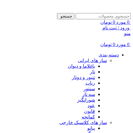
ADD ANYTHING HERE OR JUST REMOVE IT…
جستجو
0
مورد
0
تومان
ورود / ثبت نام
منو
0
مورد
0
تومان
دسته بندی
ساز های ایرانی
باغلاما و دیوان
تار
تنبور و دوتار
رباب
سنتور
سه تار
شورانگیز
عود
قانون
کمانچه
ساز های کلاسیک خارجی
پیانو