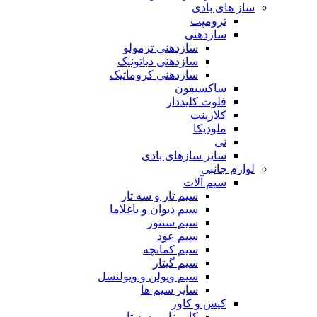
ساز های بادی
ترومپت
سازدهنی
سازدهنی ترمولو
سازدهنی دیاتونیک
سازدهنی کروماتیک
ساکسیفون
فلوت کلیددار
کلارینت
ملودیکا
نی
سایر سازهای بادی
لوازم جانبی
سیم آلات
سیم تار و سه تار
سیم دیوان و باغلاما
سیم سنتور
سیم عود
سیم کمانچه
سیم گیتار
سیم ویولن و ویولنسل
سایر سیم ها
کیس و کاور
کاور تار و سه تار