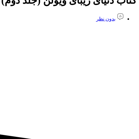
کتاب دنیای زیبای ویولن (جلد دوم)
بدون نظر