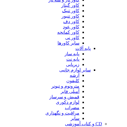
کاور گیتار
کاور تنبک
کاور تنبور
کاور دف
کاور عود
کاور کمانچه
کاور نی
سایر کاورها
پایه آلات
پایه ساز
پایه نت
زیرپایی
سایر لوازم جانبی
آرشه
کلیفون
مترونوم و تیونر
آمپلی فایر
قمیش و سرساز
لوازم دکوری
مضراب
مراقبت و نگهداری
سایر
CD و کتاب آموزشی