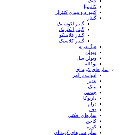
چنگ
کالیمبا
کیبورد و میدی کنترلر
گیتار
گیتار آکوستیک
گیتار الکتریک
گیتار فلامنکو
گیتار کلاسیک
هنگ درام
ویولن
ویولن سل
یوکلله
ساز های کوبه ای
ادوات درامز
بندیر
تنبک
جیمبی
داربوکا
درام
دف
سازهای افکتی
کاخن
کوزه
سایر سازهای کوبه ای