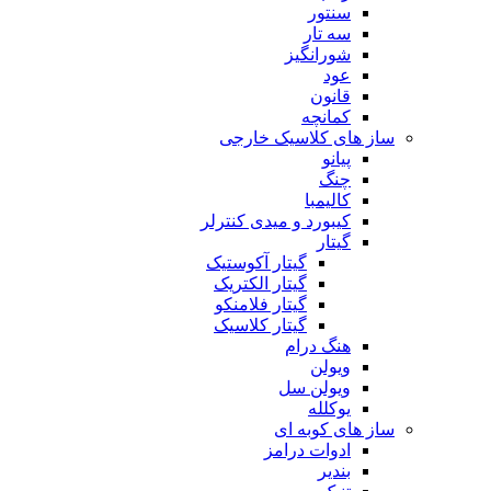
سنتور
سه تار
شورانگیز
عود
قانون
کمانچه
ساز های کلاسیک خارجی
پیانو
چنگ
کالیمبا
کیبورد و میدی کنترلر
گیتار
گیتار آکوستیک
گیتار الکتریک
گیتار فلامنکو
گیتار کلاسیک
هنگ درام
ویولن
ویولن سل
یوکلله
ساز های کوبه ای
ادوات درامز
بندیر