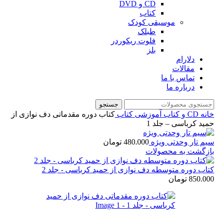
CD و DVD
کتاب
موسیقی کودک
طبلک
فلوت ریکوردر
بلز
دلارام
مقالات
تماس با ما
درباره ما
جستجو
خانه
CD و کتاب آموزشی
کتاب
کتاب دوره مقدماتی دف نوازی از
حمید کرباسی – جلد 1
سیم تار وحدتی ویژه
480.000
تومان
بازگشت به محصولات
کتاب دوره متوسطه دف نوازی از حمید کرباسی - جلد 2
850.000
تومان