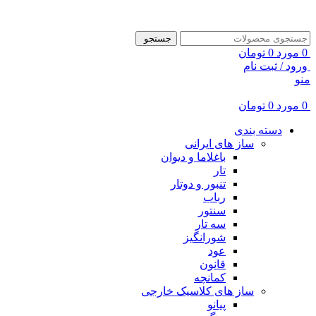
ADD ANYTHING HERE OR JUST REMOVE IT…
جستجو
0
مورد
0
تومان
ورود / ثبت نام
منو
0
مورد
0
تومان
دسته بندی
ساز های ایرانی
باغلاما و دیوان
تار
تنبور و دوتار
رباب
سنتور
سه تار
شورانگیز
عود
قانون
کمانچه
ساز های کلاسیک خارجی
پیانو