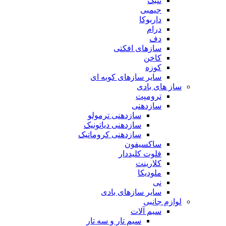
تنبک
جیمبی
داربوکا
درام
دف
سازهای افکتی
کاخن
کوزه
سایر سازهای کوبه ای
ساز های بادی
ترومپت
سازدهنی
سازدهنی ترمولو
سازدهنی دیاتونیک
سازدهنی کروماتیک
ساکسیفون
فلوت کلیددار
کلارینت
ملودیکا
نی
سایر سازهای بادی
لوازم جانبی
سیم آلات
سیم تار و سه تار