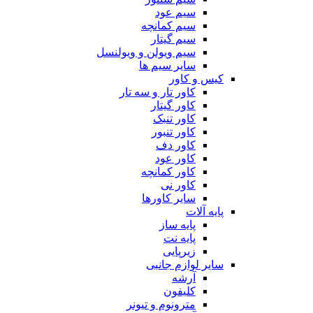
سیم عود
سیم کمانچه
سیم گیتار
سیم ویولن و ویولنسل
سایر سیم ها
کیس و کاور
کاور تار و سه تار
کاور گیتار
کاور تنبک
کاور تنبور
کاور دف
کاور عود
کاور کمانچه
کاور نی
سایر کاورها
پایه آلات
پایه ساز
پایه نت
زیرپایی
سایر لوازم جانبی
آرشه
کلیفون
مترونوم و تیونر