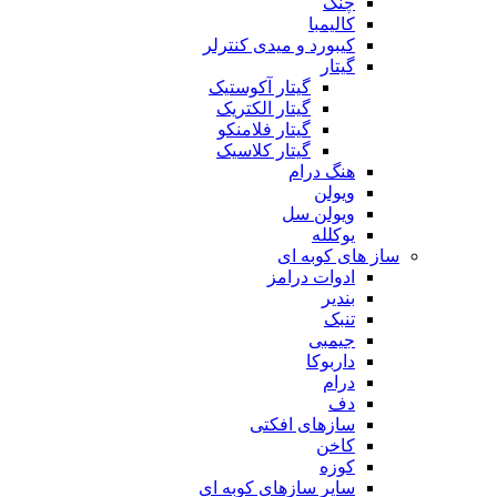
چنگ
کالیمبا
کیبورد و میدی کنترلر
گیتار
گیتار آکوستیک
گیتار الکتریک
گیتار فلامنکو
گیتار کلاسیک
هنگ درام
ویولن
ویولن سل
یوکلله
ساز های کوبه ای
ادوات درامز
بندیر
تنبک
جیمبی
داربوکا
درام
دف
سازهای افکتی
کاخن
کوزه
سایر سازهای کوبه ای