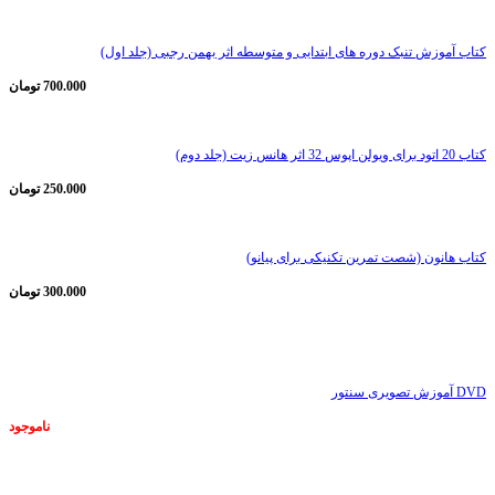
کتاب آموزش تنبک دوره های ابتدایی و متوسطه اثر بهمن رجبی (جلد اول)
700.000
تومان
کتاب 20 اتود برای ویولن اپوس 32 اثر هانس زیت (جلد دوم)
250.000
تومان
کتاب هانون (شصت تمرین تکنیکی برای پیانو)
300.000
تومان
ناموجود
DVD آموزش تصویری سنتور
ناموجود
ناموجود