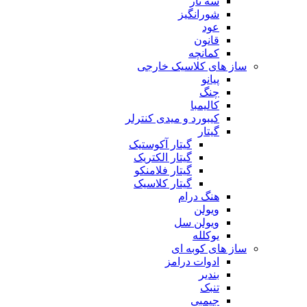
سه تار
شورانگیز
عود
قانون
کمانچه
ساز های کلاسیک خارجی
پیانو
چنگ
کالیمبا
کیبورد و میدی کنترلر
گیتار
گیتار آکوستیک
گیتار الکتریک
گیتار فلامنکو
گیتار کلاسیک
هنگ درام
ویولن
ویولن سل
یوکلله
ساز های کوبه ای
ادوات درامز
بندیر
تنبک
جیمبی