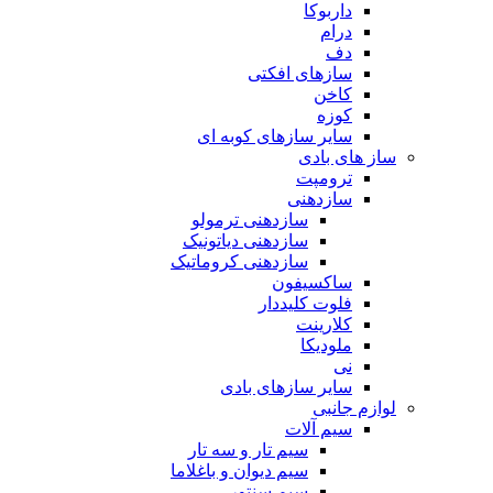
داربوکا
درام
دف
سازهای افکتی
کاخن
کوزه
سایر سازهای کوبه ای
ساز های بادی
ترومپت
سازدهنی
سازدهنی ترمولو
سازدهنی دیاتونیک
سازدهنی کروماتیک
ساکسیفون
فلوت کلیددار
کلارینت
ملودیکا
نی
سایر سازهای بادی
لوازم جانبی
سیم آلات
سیم تار و سه تار
سیم دیوان و باغلاما
سیم سنتور