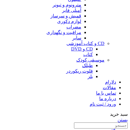
مترونوم و تیونر
آمپلی فایر
قمیش و سرساز
لوازم دکوری
مضراب
مراقبت و نگهداری
سایر
CD و کتاب آموزشی
CD و DVD
کتاب
موسیقی کودک
طبلک
فلوت ریکوردر
بلز
دلارام
مقالات
تماس با ما
درباره ما
ورود / ثبت نام
سبد خرید
بستن