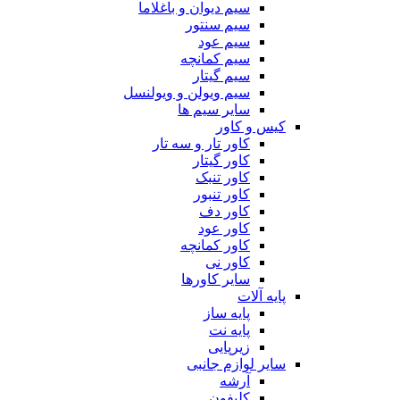
سیم دیوان و باغلاما
سیم سنتور
سیم عود
سیم کمانچه
سیم گیتار
سیم ویولن و ویولنسل
سایر سیم ها
کیس و کاور
کاور تار و سه تار
کاور گیتار
کاور تنبک
کاور تنبور
کاور دف
کاور عود
کاور کمانچه
کاور نی
سایر کاورها
پایه آلات
پایه ساز
پایه نت
زیرپایی
سایر لوازم جانبی
آرشه
کلیفون