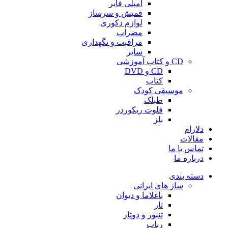
آمپلی فایر
قمیش و سرساز
لوازم دکوری
مضراب
مراقبت و نگهداری
سایر
CD و کتاب آموزشی
CD و DVD
کتاب
موسیقی کودک
طبلک
فلوت ریکوردر
بلز
دلارام
مقالات
تماس با ما
درباره ما
دسته بندی
ساز های ایرانی
باغلاما و دیوان
تار
تنبور و دوتار
رباب