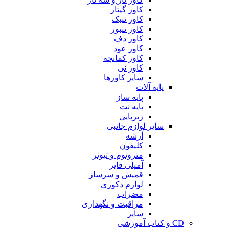
کاور گیتار
کاور تنبک
کاور تنبور
کاور دف
کاور عود
کاور کمانچه
کاور نی
سایر کاورها
پایه آلات
پایه ساز
پایه نت
زیرپایی
سایر لوازم جانبی
آرشه
کلیفون
مترونوم و تیونر
آمپلی فایر
قمیش و سرساز
لوازم دکوری
مضراب
مراقبت و نگهداری
سایر
CD و کتاب آموزشی