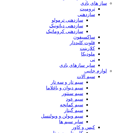
ساز های بادی
ترومپت
سازدهنی
سازدهنی ترمولو
سازدهنی دیاتونیک
سازدهنی کروماتیک
ساکسیفون
فلوت کلیددار
کلارینت
ملودیکا
نی
سایر سازهای بادی
لوازم جانبی
سیم آلات
سیم تار و سه تار
سیم دیوان و باغلاما
سیم سنتور
سیم عود
سیم کمانچه
سیم گیتار
سیم ویولن و ویولنسل
سایر سیم ها
کیس و کاور
کاور تار و سه تار