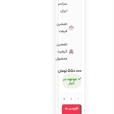
علیزاده
سراسر
ایران
ناشر
انتشارات ماهور
تضمین
قیمت
تضمین
شابک
۹۷۹٠۸٠۲۶٠۴۵۵۱
کتاب
کیفیت
محصول
550.000
تومان
موجود در
انبار
افزودن به