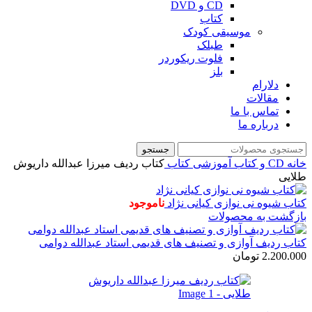
CD و DVD
کتاب
موسیقی کودک
طبلک
فلوت ریکوردر
بلز
دلارام
مقالات
تماس با ما
درباره ما
جستجو
خانه
CD و کتاب آموزشی
کتاب
کتاب ردیف میرزا عبدالله داریوش
طلایی
کتاب شیوه نی نوازی کیانی نژاد
ناموجود
بازگشت به محصولات
کتاب ردیف آوازی و تصنیف های قدیمی استاد عبدالله دوامی
2.200.000
تومان