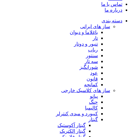
تماس با ما
درباره ما
دسته بندی
ساز های ایرانی
باغلاما و دیوان
تار
تنبور و دوتار
رباب
سنتور
سه تار
شورانگیز
عود
قانون
کمانچه
ساز های کلاسیک خارجی
پیانو
چنگ
کالیمبا
کیبورد و میدی کنترلر
گیتار
گیتار آکوستیک
گیتار الکتریک
گیتار فلامنکو