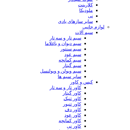
کلارینت
ملودیکا
نی
سایر سازهای بادی
لوازم جانبی
سیم آلات
سیم تار و سه تار
سیم دیوان و باغلاما
سیم سنتور
سیم عود
سیم کمانچه
سیم گیتار
سیم ویولن و ویولنسل
سایر سیم ها
کیس و کاور
کاور تار و سه تار
کاور گیتار
کاور تنبک
کاور تنبور
کاور دف
کاور عود
کاور کمانچه
کاور نی