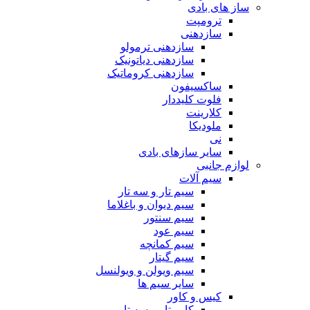
ساز های بادی
ترومپت
سازدهنی
سازدهنی ترمولو
سازدهنی دیاتونیک
سازدهنی کروماتیک
ساکسیفون
فلوت کلیددار
کلارینت
ملودیکا
نی
سایر سازهای بادی
لوازم جانبی
سیم آلات
سیم تار و سه تار
سیم دیوان و باغلاما
سیم سنتور
سیم عود
سیم کمانچه
سیم گیتار
سیم ویولن و ویولنسل
سایر سیم ها
کیس و کاور
کاور تار و سه تار