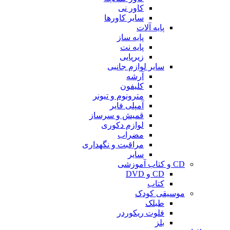
کاور نی
سایر کاورها
پایه آلات
پایه ساز
پایه نت
زیرپایی
سایر لوازم جانبی
آرشه
کلیفون
مترونوم و تیونر
آمپلی فایر
قمیش و سرساز
لوازم دکوری
مضراب
مراقبت و نگهداری
سایر
CD و کتاب آموزشی
CD و DVD
کتاب
موسیقی کودک
طبلک
فلوت ریکوردر
بلز