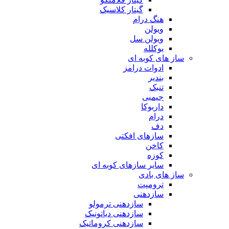
گیتار کلاسیک
هنگ درام
ویولن
ویولن سل
یوکلله
ساز های کوبه ای
ادوات درامز
بندیر
تنبک
جیمبی
داربوکا
درام
دف
سازهای افکتی
کاخن
کوزه
سایر سازهای کوبه ای
ساز های بادی
ترومپت
سازدهنی
سازدهنی ترمولو
سازدهنی دیاتونیک
سازدهنی کروماتیک