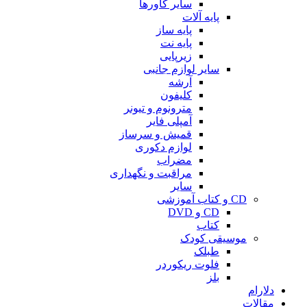
سایر کاورها
پایه آلات
پایه ساز
پایه نت
زیرپایی
سایر لوازم جانبی
آرشه
کلیفون
مترونوم و تیونر
آمپلی فایر
قمیش و سرساز
لوازم دکوری
مضراب
مراقبت و نگهداری
سایر
CD و کتاب آموزشی
CD و DVD
کتاب
موسیقی کودک
طبلک
فلوت ریکوردر
بلز
دلارام
مقالات