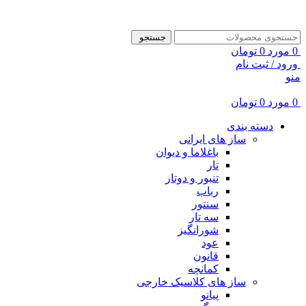
ADD ANYTHING HERE OR JUST REMOVE IT…
جستجو
0
مورد
0
تومان
ورود / ثبت نام
منو
0
مورد
0
تومان
دسته بندی
ساز های ایرانی
باغلاما و دیوان
تار
تنبور و دوتار
رباب
سنتور
سه تار
شورانگیز
عود
قانون
کمانچه
ساز های کلاسیک خارجی
پیانو