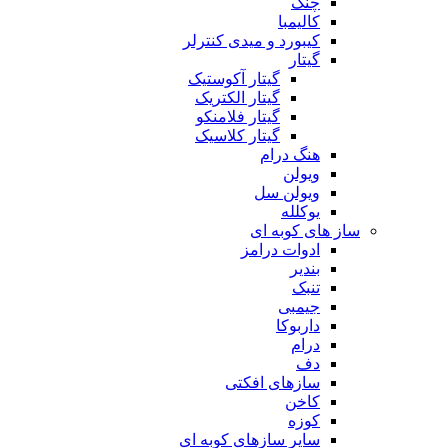
چنگ
کالیمبا
کیبورد و میدی کنترلر
گیتار
گیتار آکوستیک
گیتار الکتریک
گیتار فلامنکو
گیتار کلاسیک
هنگ درام
ویولن
ویولن سل
یوکلله
ساز های کوبه ای
ادوات درامز
بندیر
تنبک
جیمبی
داربوکا
درام
دف
سازهای افکتی
کاخن
کوزه
سایر سازهای کوبه ای