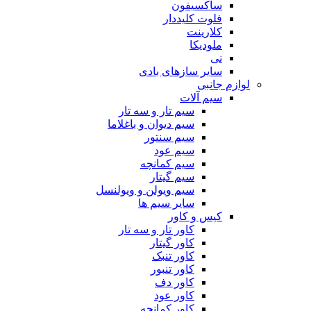
ساکسیفون
فلوت کلیددار
کلارینت
ملودیکا
نی
سایر سازهای بادی
لوازم جانبی
سیم آلات
سیم تار و سه تار
سیم دیوان و باغلاما
سیم سنتور
سیم عود
سیم کمانچه
سیم گیتار
سیم ویولن و ویولنسل
سایر سیم ها
کیس و کاور
کاور تار و سه تار
کاور گیتار
کاور تنبک
کاور تنبور
کاور دف
کاور عود
کاور کمانچه