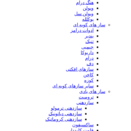
هنگ درام
ویولن
ویولن سل
یوکلله
ساز های کوبه ای
ادوات درامز
بندیر
تنبک
جیمبی
داربوکا
درام
دف
سازهای افکتی
کاخن
کوزه
سایر سازهای کوبه ای
ساز های بادی
ترومپت
سازدهنی
سازدهنی ترمولو
سازدهنی دیاتونیک
سازدهنی کروماتیک
ساکسیفون
فلوت کلیددار