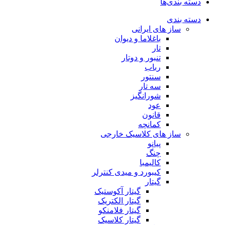
دسته بندی‌ها
دسته بندی
ساز های ایرانی
باغلاما و دیوان
تار
تنبور و دوتار
رباب
سنتور
سه تار
شورانگیز
عود
قانون
کمانچه
ساز های کلاسیک خارجی
پیانو
چنگ
کالیمبا
کیبورد و میدی کنترلر
گیتار
گیتار آکوستیک
گیتار الکتریک
گیتار فلامنکو
گیتار کلاسیک