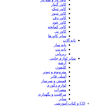
کاور گیتار
کاور تنبک
کاور تنبور
کاور دف
کاور عود
کاور کمانچه
کاور نی
سایر کاورها
پایه آلات
پایه ساز
پایه نت
زیرپایی
سایر لوازم جانبی
آرشه
کلیفون
مترونوم و تیونر
آمپلی فایر
قمیش و سرساز
لوازم دکوری
مضراب
مراقبت و نگهداری
سایر
CD و کتاب آموزشی