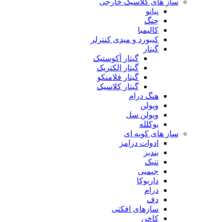
ساز های کلاسیک خارجی
پیانو
چنگ
کالیمبا
کیبورد و میدی کنترلر
گیتار
گیتار آکوستیک
گیتار الکتریک
گیتار فلامنکو
گیتار کلاسیک
هنگ درام
ویولن
ویولن سل
یوکلله
ساز های کوبه ای
ادوات درامز
بندیر
تنبک
جیمبی
داربوکا
درام
دف
سازهای افکتی
کاخن