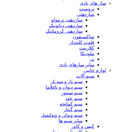
ساز های بادی
ترومپت
سازدهنی
سازدهنی ترمولو
سازدهنی دیاتونیک
سازدهنی کروماتیک
ساکسیفون
فلوت کلیددار
کلارینت
ملودیکا
نی
سایر سازهای بادی
لوازم جانبی
سیم آلات
سیم تار و سه تار
سیم دیوان و باغلاما
سیم سنتور
سیم عود
سیم کمانچه
سیم گیتار
سیم ویولن و ویولنسل
سایر سیم ها
کیس و کاور
کاور تار و سه تار