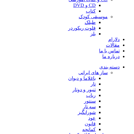
CD و DVD
کتاب
موسیقی کودک
طبلک
فلوت ریکوردر
بلز
دلارام
مقالات
تماس با ما
درباره ما
دسته بندی
ساز های ایرانی
باغلاما و دیوان
تار
تنبور و دوتار
رباب
سنتور
سه تار
شورانگیز
عود
قانون
کمانچه