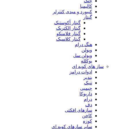
چنگ
کالیمبا
کیبورد و میدی کنترلر
گیتار
گیتار آکوستیک
گیتار الکتریک
گیتار فلامنکو
گیتار کلاسیک
هنگ درام
ویولن
ویولن سل
یوکلله
ساز های کوبه ای
ادوات درامز
بندیر
تنبک
جیمبی
داربوکا
درام
دف
سازهای افکتی
کاخن
کوزه
سایر سازهای کوبه ای