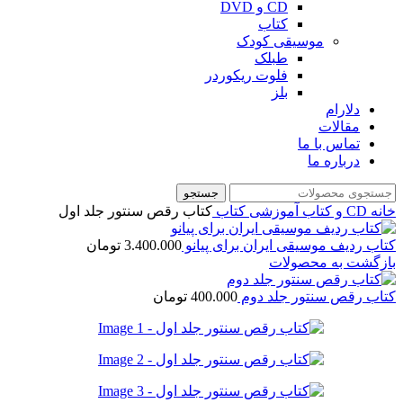
CD و DVD
کتاب
موسیقی کودک
طبلک
فلوت ریکوردر
بلز
دلارام
مقالات
تماس با ما
درباره ما
جستجو
خانه
CD و کتاب آموزشی
کتاب
کتاب رقص سنتور جلد اول
کتاب ردیف موسیقی ایران برای پیانو
3.400.000
تومان
بازگشت به محصولات
کتاب رقص سنتور جلد دوم
400.000
تومان