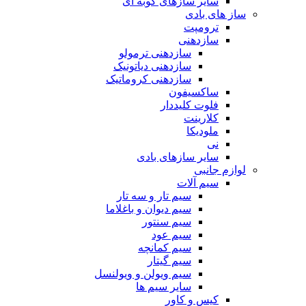
سایر سازهای کوبه ای
ساز های بادی
ترومپت
سازدهنی
سازدهنی ترمولو
سازدهنی دیاتونیک
سازدهنی کروماتیک
ساکسیفون
فلوت کلیددار
کلارینت
ملودیکا
نی
سایر سازهای بادی
لوازم جانبی
سیم آلات
سیم تار و سه تار
سیم دیوان و باغلاما
سیم سنتور
سیم عود
سیم کمانچه
سیم گیتار
سیم ویولن و ویولنسل
سایر سیم ها
کیس و کاور