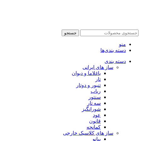
جستجو
منو
دسته بندی‌ها
دسته بندی
ساز های ایرانی
باغلاما و دیوان
تار
تنبور و دوتار
رباب
سنتور
سه تار
شورانگیز
عود
قانون
کمانچه
ساز های کلاسیک خارجی
پیانو