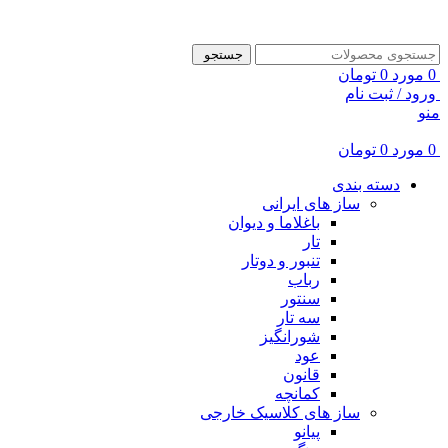
ADD ANYTHING HERE OR JUST REMOVE IT…
جستجو
0
مورد
0
تومان
ورود / ثبت نام
منو
0
مورد
0
تومان
دسته بندی
ساز های ایرانی
باغلاما و دیوان
تار
تنبور و دوتار
رباب
سنتور
سه تار
شورانگیز
عود
قانون
کمانچه
ساز های کلاسیک خارجی
پیانو