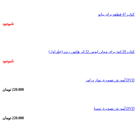
کتاب 47 قطعه برای پیانو
ناموجود
ناموجود
کتاب 20 اتود برای ویولن اپوس 32 اثر هانس زیت (جلد اول)
ناموجود
DVD آموزش تصویری ساز درامز
220.000
تومان
DVD آموزش تصویری تومبا
220.000
تومان