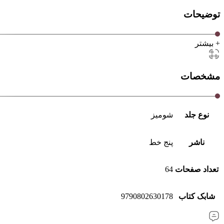
توضیحات
+ بیشتر
مشخصات
نوع جلد
شومیز
ناشر
پنج خط
تعداد صفحات
64
شابک کتاب
9790802630178