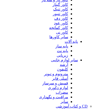
کاور گیتار
کاور تنبک
کاور تنبور
کاور دف
کاور عود
کاور کمانچه
کاور نی
سایر کاورها
پایه آلات
پایه ساز
پایه نت
زیرپایی
سایر لوازم جانبی
آرشه
کلیفون
مترونوم و تیونر
آمپلی فایر
قمیش و سرساز
لوازم دکوری
مضراب
مراقبت و نگهداری
سایر
CD و کتاب آموزشی