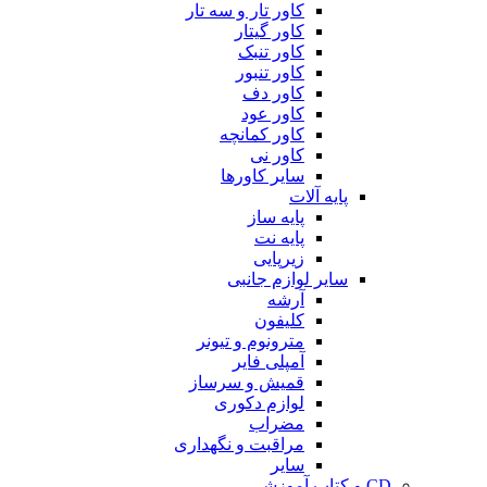
کاور تار و سه تار
کاور گیتار
کاور تنبک
کاور تنبور
کاور دف
کاور عود
کاور کمانچه
کاور نی
سایر کاورها
پایه آلات
پایه ساز
پایه نت
زیرپایی
سایر لوازم جانبی
آرشه
کلیفون
مترونوم و تیونر
آمپلی فایر
قمیش و سرساز
لوازم دکوری
مضراب
مراقبت و نگهداری
سایر
CD و کتاب آموزشی