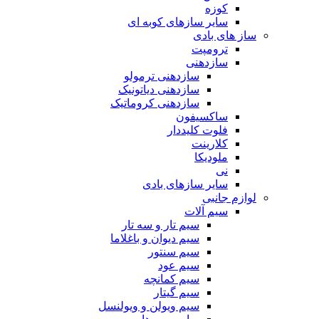
کوزه
سایر سازهای کوبه ای
ساز های بادی
ترومپت
سازدهنی
سازدهنی ترمولو
سازدهنی دیاتونیک
سازدهنی کروماتیک
ساکسیفون
فلوت کلیددار
کلارینت
ملودیکا
نی
سایر سازهای بادی
لوازم جانبی
سیم آلات
سیم تار و سه تار
سیم دیوان و باغلاما
سیم سنتور
سیم عود
سیم کمانچه
سیم گیتار
سیم ویولن و ویولنسل