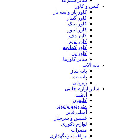
سایر سیم ها
کیس و کاور
کاور تار و سه تار
کاور گیتار
کاور تنبک
کاور تنبور
کاور دف
کاور عود
کاور کمانچه
کاور نی
سایر کاورها
پایه آلات
پایه ساز
پایه نت
زیرپایی
سایر لوازم جانبی
آرشه
کلیفون
مترونوم و تیونر
آمپلی فایر
قمیش و سرساز
لوازم دکوری
مضراب
مراقبت و نگهداری