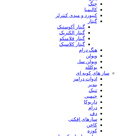
چنگ
کالیمبا
کیبورد و میدی کنترلر
گیتار
گیتار آکوستیک
گیتار الکتریک
گیتار فلامنکو
گیتار کلاسیک
هنگ درام
ویولن
ویولن سل
یوکلله
ساز های کوبه ای
ادوات درامز
بندیر
تنبک
جیمبی
داربوکا
درام
دف
سازهای افکتی
کاخن
کوزه