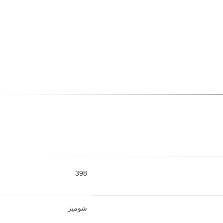
398
شومیز