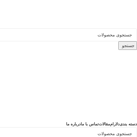
ADD ANYTHING HERE OR JUST REMOVE IT…
جستجو
دسته بندی
دلارام
مقالات
تماس با ما
درباره ما