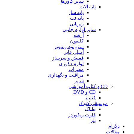
سایر کاورها
پایه آلات
پایه ساز
پایه نت
زیرپایی
سایر لوازم جانبی
آرشه
کلیفون
مترونوم و تیونر
آمپلی فایر
قمیش و سرساز
لوازم دکوری
مضراب
مراقبت و نگهداری
سایر
CD و کتاب آموزشی
CD و DVD
کتاب
موسیقی کودک
طبلک
فلوت ریکوردر
بلز
دلارام
مقالات