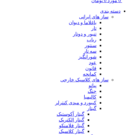
0
مورد
0
تومان
دسته بندی
ساز های ایرانی
باغلاما و دیوان
تار
تنبور و دوتار
رباب
سنتور
سه تار
شورانگیز
عود
قانون
کمانچه
ساز های کلاسیک خارجی
پیانو
چنگ
کالیمبا
کیبورد و میدی کنترلر
گیتار
گیتار آکوستیک
گیتار الکتریک
گیتار فلامنکو
گیتار کلاسیک