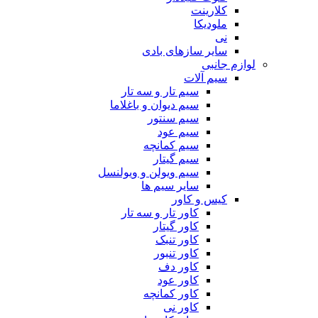
کلارینت
ملودیکا
نی
سایر سازهای بادی
لوازم جانبی
سیم آلات
سیم تار و سه تار
سیم دیوان و باغلاما
سیم سنتور
سیم عود
سیم کمانچه
سیم گیتار
سیم ویولن و ویولنسل
سایر سیم ها
کیس و کاور
کاور تار و سه تار
کاور گیتار
کاور تنبک
کاور تنبور
کاور دف
کاور عود
کاور کمانچه
کاور نی