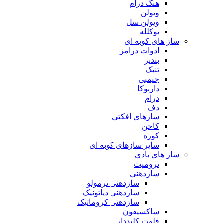
هنگ درام
ویولن
ویولن سل
یوکلله
ساز های کوبه ای
ادوات درامز
بندیر
تنبک
جیمبی
داربوکا
درام
دف
سازهای افکتی
کاخن
کوزه
سایر سازهای کوبه ای
ساز های بادی
ترومپت
سازدهنی
سازدهنی ترمولو
سازدهنی دیاتونیک
سازدهنی کروماتیک
ساکسیفون
فلوت کلیددار