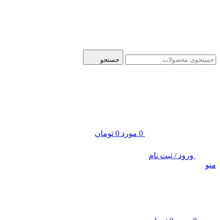
ADD ANYTHING HERE OR JUST REMOVE IT…
جستجو
0
مورد
0
تومان
ورود / ثبت نام
منو