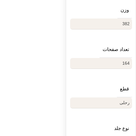
وزن
382
تعداد صفحات
164
قطع
رحلی
نوع جلد