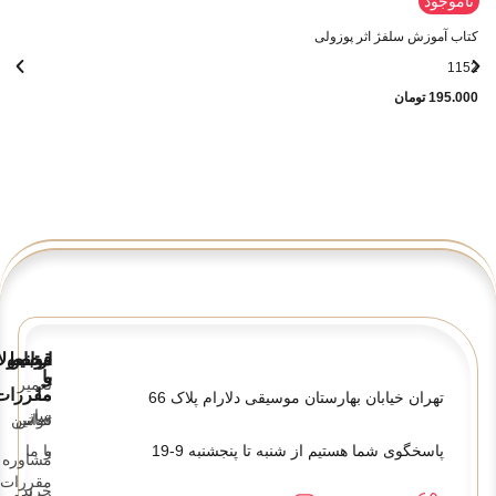
ناموجود
کتاب آموزش سلفژ اثر پوزولی
1152
195.000
تومان
قوانین
ارتباط
محصولا
و
با
تعمیر
ما
مقررات
تهران خیابان بهارستان موسیقی دلارام پلاک 66
ساز
تماس
قوانین
پاسخگوی شما هستیم از شنبه تا پنجشنبه 9-19
و
با ما
مشاوره
مقررات
خرید
درباره