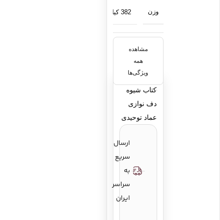
وزن
382 کیلوگرم
مشاهده
وزن
382
همه
ویژگی‌ها
کتاب شیوه
تعداد صفحات
164
دف نوازی
عماد توحیدی
قطع
رحلی
ارسال
سریع
به
نوع جلد
شومیز
سراسر
ایران
نویسنده/
عماد