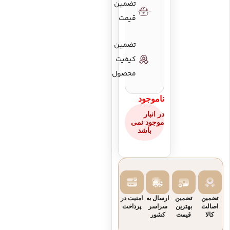
تضمین
نویسندگان
توحیدی
قیمت
تضمین
مناسب
تمامی
برای
گروه سنی
کیفیت
محصول
ناموجود
شابک
9649112375
کتاب
در انبار
موجود نمی
باشد
تضمین
تضمین
ارسال به
امنیت در
اصالت
بهترین
سراسر
پرداخت
کالا
قیمت
کشور