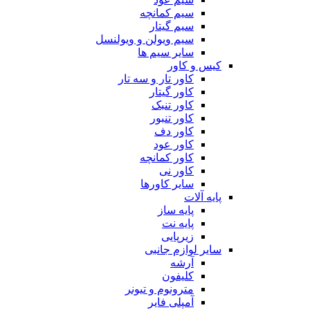
سیم کمانچه
سیم گیتار
سیم ویولن و ویولنسل
سایر سیم ها
کیس و کاور
کاور تار و سه تار
کاور گیتار
کاور تنبک
کاور تنبور
کاور دف
کاور عود
کاور کمانچه
کاور نی
سایر کاورها
پایه آلات
پایه ساز
پایه نت
زیرپایی
سایر لوازم جانبی
آرشه
کلیفون
مترونوم و تیونر
آمپلی فایر