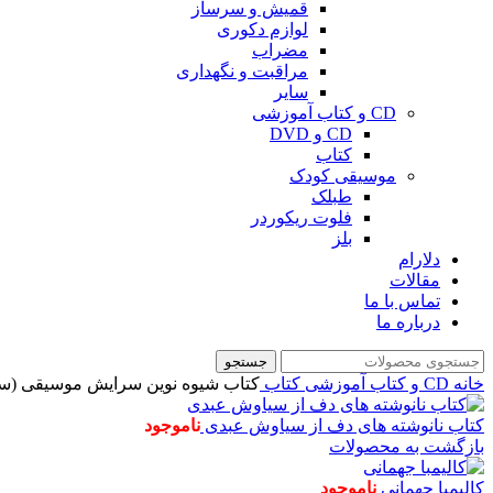
قمیش و سرساز
لوازم دکوری
مضراب
مراقبت و نگهداری
سایر
CD و کتاب آموزشی
CD و DVD
کتاب
موسیقی کودک
طبلک
فلوت ریکوردر
بلز
دلارام
مقالات
تماس با ما
درباره ما
جستجو
خانه
CD و کتاب آموزشی
کتاب
کتاب شیوه نوین سرایش موسیقی (سا
کتاب نانوشته های دف از سیاوش عبدی
ناموجود
بازگشت به محصولات
کالیمبا جهمانی
ناموجود