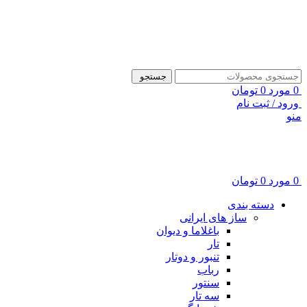
ADD ANYTHING HERE OR JUST REMOVE IT…
جستجو
0
مورد
0
تومان
ورود / ثبت نام
منو
0
مورد
0
تومان
دسته بندی
ساز های ایرانی
باغلاما و دیوان
تار
تنبور و دوتار
رباب
سنتور
سه تار