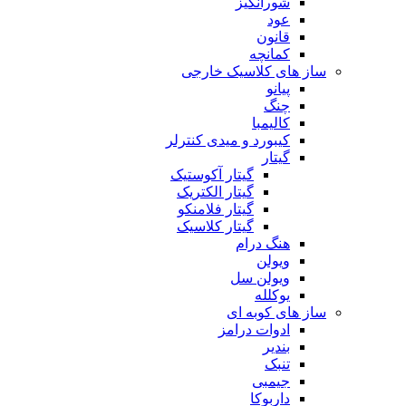
شورانگیز
عود
قانون
کمانچه
ساز های کلاسیک خارجی
پیانو
چنگ
کالیمبا
کیبورد و میدی کنترلر
گیتار
گیتار آکوستیک
گیتار الکتریک
گیتار فلامنکو
گیتار کلاسیک
هنگ درام
ویولن
ویولن سل
یوکلله
ساز های کوبه ای
ادوات درامز
بندیر
تنبک
جیمبی
داربوکا