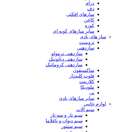
درام
دف
سازهای افکتی
کاخن
کوزه
سایر سازهای کوبه ای
ساز های بادی
ترومپت
سازدهنی
سازدهنی ترمولو
سازدهنی دیاتونیک
سازدهنی کروماتیک
ساکسیفون
فلوت کلیددار
کلارینت
ملودیکا
نی
سایر سازهای بادی
لوازم جانبی
سیم آلات
سیم تار و سه تار
سیم دیوان و باغلاما
سیم سنتور
سیم عود