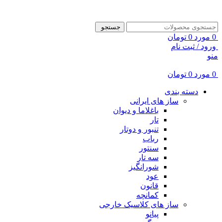
ADD ANYTHING HERE OR JUST REMOVE IT…
جستجو
0
مورد
0
تومان
ورود / ثبت نام
منو
0
مورد
0
تومان
دسته بندی
ساز های ایرانی
باغلاما و دیوان
تار
تنبور و دوتار
رباب
سنتور
سه تار
شورانگیز
عود
قانون
کمانچه
ساز های کلاسیک خارجی
پیانو