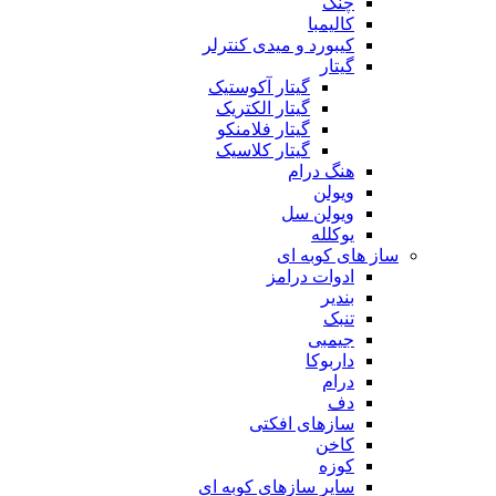
چنگ
کالیمبا
کیبورد و میدی کنترلر
گیتار
گیتار آکوستیک
گیتار الکتریک
گیتار فلامنکو
گیتار کلاسیک
هنگ درام
ویولن
ویولن سل
یوکلله
ساز های کوبه ای
ادوات درامز
بندیر
تنبک
جیمبی
داربوکا
درام
دف
سازهای افکتی
کاخن
کوزه
سایر سازهای کوبه ای