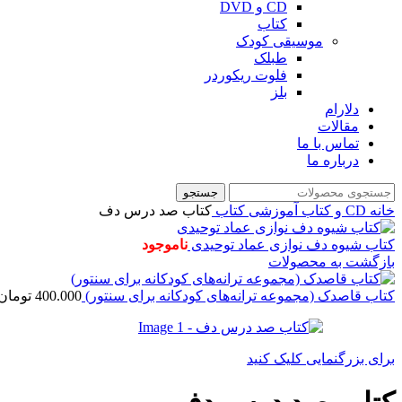
CD و DVD
کتاب
موسیقی کودک
طبلک
فلوت ریکوردر
بلز
دلارام
مقالات
تماس با ما
درباره ما
جستجو
خانه
CD و کتاب آموزشی
کتاب
کتاب صد درس دف
کتاب شیوه دف نوازی عماد توحیدی
ناموجود
بازگشت به محصولات
کتاب قاصدک (مجموعه ترانه‌های کودکانه برای سنتور)
400.000
تومان
برای بزرگنمایی کلیک کنید