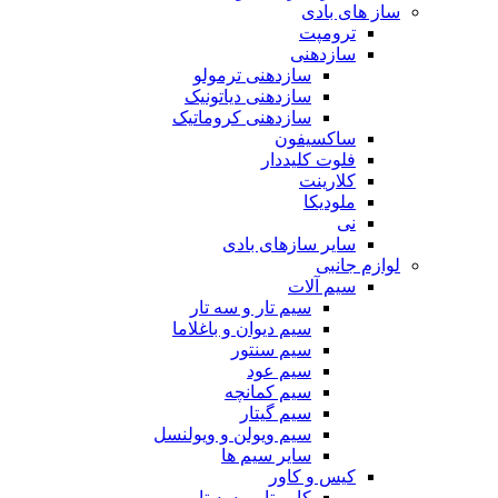
ساز های بادی
ترومپت
سازدهنی
سازدهنی ترمولو
سازدهنی دیاتونیک
سازدهنی کروماتیک
ساکسیفون
فلوت کلیددار
کلارینت
ملودیکا
نی
سایر سازهای بادی
لوازم جانبی
سیم آلات
سیم تار و سه تار
سیم دیوان و باغلاما
سیم سنتور
سیم عود
سیم کمانچه
سیم گیتار
سیم ویولن و ویولنسل
سایر سیم ها
کیس و کاور
کاور تار و سه تار