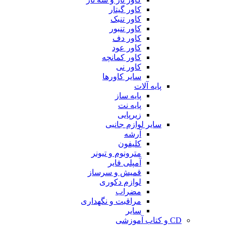
کاور گیتار
کاور تنبک
کاور تنبور
کاور دف
کاور عود
کاور کمانچه
کاور نی
سایر کاورها
پایه آلات
پایه ساز
پایه نت
زیرپایی
سایر لوازم جانبی
آرشه
کلیفون
مترونوم و تیونر
آمپلی فایر
قمیش و سرساز
لوازم دکوری
مضراب
مراقبت و نگهداری
سایر
CD و کتاب آموزشی