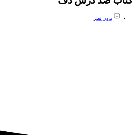
کتاب صد درس دف
بدون نظر