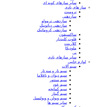
سایر سازهای کوبه ای
ساز های بادی
ترومپت
سازدهنی
سازدهنی ترمولو
سازدهنی دیاتونیک
سازدهنی کروماتیک
ساکسیفون
فلوت کلیددار
کلارینت
ملودیکا
نی
سایر سازهای بادی
لوازم جانبی
سیم آلات
سیم تار و سه تار
سیم دیوان و باغلاما
سیم سنتور
سیم عود
سیم کمانچه
سیم گیتار
سیم ویولن و ویولنسل
سایر سیم ها