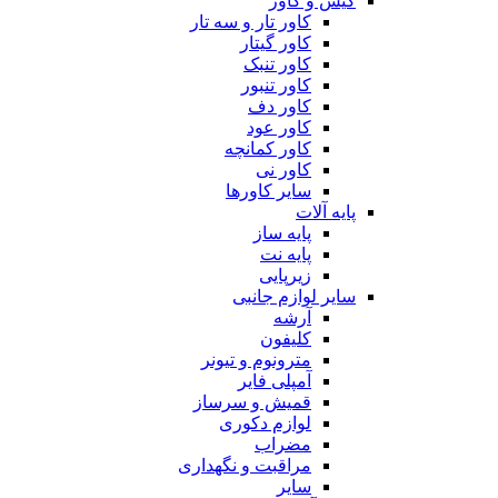
کیس و کاور
کاور تار و سه تار
کاور گیتار
کاور تنبک
کاور تنبور
کاور دف
کاور عود
کاور کمانچه
کاور نی
سایر کاورها
پایه آلات
پایه ساز
پایه نت
زیرپایی
سایر لوازم جانبی
آرشه
کلیفون
مترونوم و تیونر
آمپلی فایر
قمیش و سرساز
لوازم دکوری
مضراب
مراقبت و نگهداری
سایر