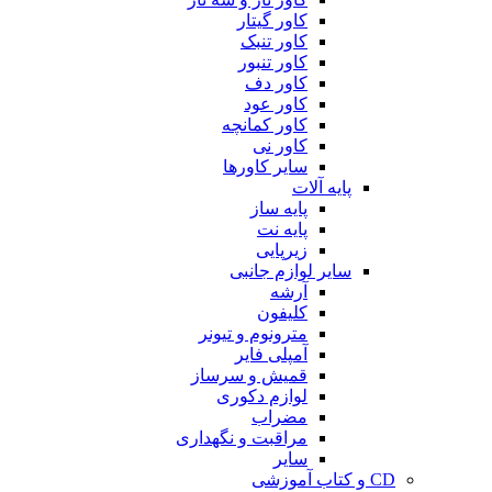
کاور گیتار
کاور تنبک
کاور تنبور
کاور دف
کاور عود
کاور کمانچه
کاور نی
سایر کاورها
پایه آلات
پایه ساز
پایه نت
زیرپایی
سایر لوازم جانبی
آرشه
کلیفون
مترونوم و تیونر
آمپلی فایر
قمیش و سرساز
لوازم دکوری
مضراب
مراقبت و نگهداری
سایر
CD و کتاب آموزشی