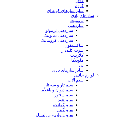
کاخن
کوزه
سایر سازهای کوبه ای
ساز های بادی
ترومپت
سازدهنی
سازدهنی ترمولو
سازدهنی دیاتونیک
سازدهنی کروماتیک
ساکسیفون
فلوت کلیددار
کلارینت
ملودیکا
نی
سایر سازهای بادی
لوازم جانبی
سیم آلات
سیم تار و سه تار
سیم دیوان و باغلاما
سیم سنتور
سیم عود
سیم کمانچه
سیم گیتار
سیم ویولن و ویولنسل