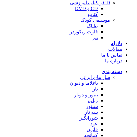
CD و کتاب آموزشی
CD و DVD
کتاب
موسیقی کودک
طبلک
فلوت ریکوردر
بلز
دلارام
مقالات
تماس با ما
درباره ما
دسته بندی
ساز های ایرانی
باغلاما و دیوان
تار
تنبور و دوتار
رباب
سنتور
سه تار
شورانگیز
عود
قانون
کمانچه