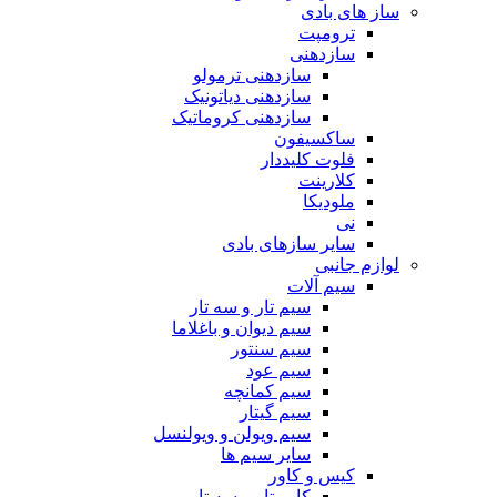
ساز های بادی
ترومپت
سازدهنی
سازدهنی ترمولو
سازدهنی دیاتونیک
سازدهنی کروماتیک
ساکسیفون
فلوت کلیددار
کلارینت
ملودیکا
نی
سایر سازهای بادی
لوازم جانبی
سیم آلات
سیم تار و سه تار
سیم دیوان و باغلاما
سیم سنتور
سیم عود
سیم کمانچه
سیم گیتار
سیم ویولن و ویولنسل
سایر سیم ها
کیس و کاور
کاور تار و سه تار