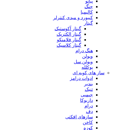
پیانو
چنگ
کالیمبا
کیبورد و میدی کنترلر
گیتار
گیتار آکوستیک
گیتار الکتریک
گیتار فلامنکو
گیتار کلاسیک
هنگ درام
ویولن
ویولن سل
یوکلله
ساز های کوبه ای
ادوات درامز
بندیر
تنبک
جیمبی
داربوکا
درام
دف
سازهای افکتی
کاخن
کوزه