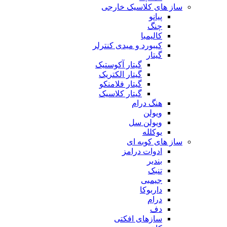
ساز های کلاسیک خارجی
پیانو
چنگ
کالیمبا
کیبورد و میدی کنترلر
گیتار
گیتار آکوستیک
گیتار الکتریک
گیتار فلامنکو
گیتار کلاسیک
هنگ درام
ویولن
ویولن سل
یوکلله
ساز های کوبه ای
ادوات درامز
بندیر
تنبک
جیمبی
داربوکا
درام
دف
سازهای افکتی