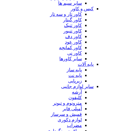
سایر سیم ها
کیس و کاور
کاور تار و سه تار
کاور گیتار
کاور تنبک
کاور تنبور
کاور دف
کاور عود
کاور کمانچه
کاور نی
سایر کاورها
پایه آلات
پایه ساز
پایه نت
زیرپایی
سایر لوازم جانبی
آرشه
کلیفون
مترونوم و تیونر
آمپلی فایر
قمیش و سرساز
لوازم دکوری
مضراب
مراقبت و نگهداری