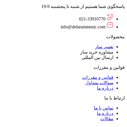
پاسخگوی شما هستیم از شنبه تا پنجشنبه 9-19
021-33910770
info@delarammusic.com
محصولات
تعمیر ساز
مشاوره خرید ساز
ارسال بین المللی
قوانین و مقررات
قوانین و مقررات
سوالات متداول
درباره ما
ارتباط با ما
تماس با ما
درباره ما
مقالات