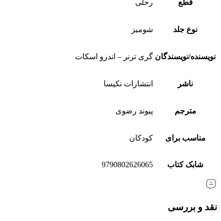
قطع
رحلی
نوع جلد
شومیز
نویسنده/نویسندگان
گری ترنر – اندرو اسکات
ناشر
انتشارات نکیسا
مترجم
پیوند رضوی
مناسب برای
کودکان
شابک کتاب
9790802626065
نقد و بررسی