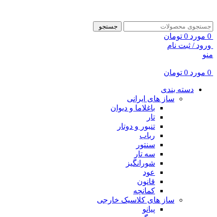
ADD ANYTHING HERE OR JUST REMOVE IT…
جستجو
0
مورد
0
تومان
ورود / ثبت نام
منو
0
مورد
0
تومان
دسته بندی
ساز های ایرانی
باغلاما و دیوان
تار
تنبور و دوتار
رباب
سنتور
سه تار
شورانگیز
عود
قانون
کمانچه
ساز های کلاسیک خارجی
پیانو