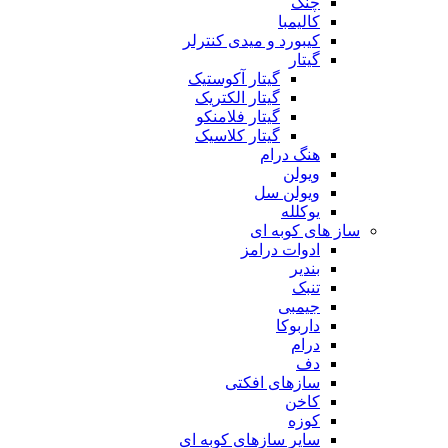
چنگ
کالیمبا
کیبورد و میدی کنترلر
گیتار
گیتار آکوستیک
گیتار الکتریک
گیتار فلامنکو
گیتار کلاسیک
هنگ درام
ویولن
ویولن سل
یوکلله
ساز های کوبه ای
ادوات درامز
بندیر
تنبک
جیمبی
داربوکا
درام
دف
سازهای افکتی
کاخن
کوزه
سایر سازهای کوبه ای