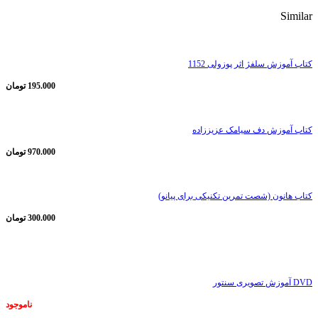
Similar
کتاب آموزش سلفژ اثر پوزولی 1152
195.000
تومان
کتاب آموزش دف سیامک عزیززاده
970.000
تومان
کتاب هانون (شصت تمرین تکنیکی برای پیانو)
300.000
تومان
ناموجود
DVD آموزش تصویری سنتور
ناموجود