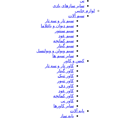
نی
سایر سازهای بادی
لوازم جانبی
سیم آلات
سیم تار و سه تار
سیم دیوان و باغلاما
سیم سنتور
سیم عود
سیم کمانچه
سیم گیتار
سیم ویولن و ویولنسل
سایر سیم ها
کیس و کاور
کاور تار و سه تار
کاور گیتار
کاور تنبک
کاور تنبور
کاور دف
کاور عود
کاور کمانچه
کاور نی
سایر کاورها
پایه آلات
پایه ساز