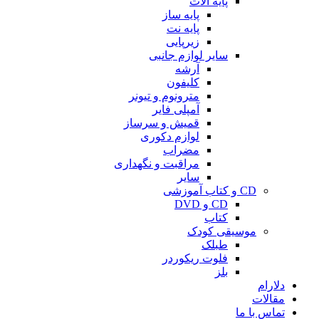
پایه آلات
پایه ساز
پایه نت
زیرپایی
سایر لوازم جانبی
آرشه
کلیفون
مترونوم و تیونر
آمپلی فایر
قمیش و سرساز
لوازم دکوری
مضراب
مراقبت و نگهداری
سایر
CD و کتاب آموزشی
CD و DVD
کتاب
موسیقی کودک
طبلک
فلوت ریکوردر
بلز
دلارام
مقالات
تماس با ما