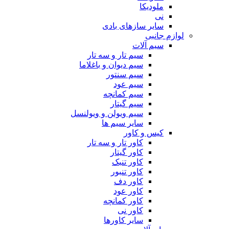
ملودیکا
نی
سایر سازهای بادی
لوازم جانبی
سیم آلات
سیم تار و سه تار
سیم دیوان و باغلاما
سیم سنتور
سیم عود
سیم کمانچه
سیم گیتار
سیم ویولن و ویولنسل
سایر سیم ها
کیس و کاور
کاور تار و سه تار
کاور گیتار
کاور تنبک
کاور تنبور
کاور دف
کاور عود
کاور کمانچه
کاور نی
سایر کاورها