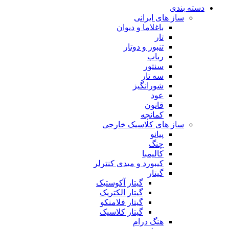
دسته بندی
ساز های ایرانی
باغلاما و دیوان
تار
تنبور و دوتار
رباب
سنتور
سه تار
شورانگیز
عود
قانون
کمانچه
ساز های کلاسیک خارجی
پیانو
چنگ
کالیمبا
کیبورد و میدی کنترلر
گیتار
گیتار آکوستیک
گیتار الکتریک
گیتار فلامنکو
گیتار کلاسیک
هنگ درام