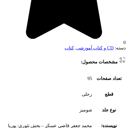
0
دسته:
CD و کتاب آموزشی
,
کتاب
مشخصات محصول:
تعداد صفحات
95
قطع
رحلی
نوع جلد
شومیز
نویسنده/
محمد جعفر قاضی عسکر – بخش تئوری: پوریا