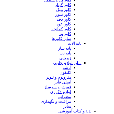
کاور گیتار
کاور تنبک
کاور تنبور
کاور دف
کاور عود
کاور کمانچه
کاور نی
سایر کاورها
پایه آلات
پایه ساز
پایه نت
زیرپایی
سایر لوازم جانبی
آرشه
کلیفون
مترونوم و تیونر
آمپلی فایر
قمیش و سرساز
لوازم دکوری
مضراب
مراقبت و نگهداری
سایر
CD و کتاب آموزشی