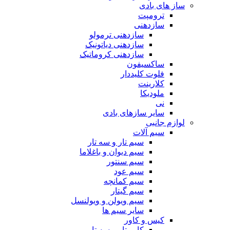
ساز های بادی
ترومپت
سازدهنی
سازدهنی ترمولو
سازدهنی دیاتونیک
سازدهنی کروماتیک
ساکسیفون
فلوت کلیددار
کلارینت
ملودیکا
نی
سایر سازهای بادی
لوازم جانبی
سیم آلات
سیم تار و سه تار
سیم دیوان و باغلاما
سیم سنتور
سیم عود
سیم کمانچه
سیم گیتار
سیم ویولن و ویولنسل
سایر سیم ها
کیس و کاور
کاور تار و سه تار