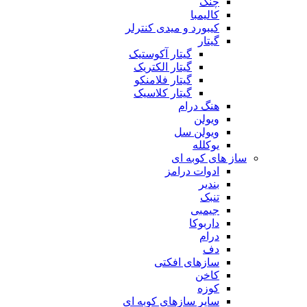
چنگ
کالیمبا
کیبورد و میدی کنترلر
گیتار
گیتار آکوستیک
گیتار الکتریک
گیتار فلامنکو
گیتار کلاسیک
هنگ درام
ویولن
ویولن سل
یوکلله
ساز های کوبه ای
ادوات درامز
بندیر
تنبک
جیمبی
داربوکا
درام
دف
سازهای افکتی
کاخن
کوزه
سایر سازهای کوبه ای