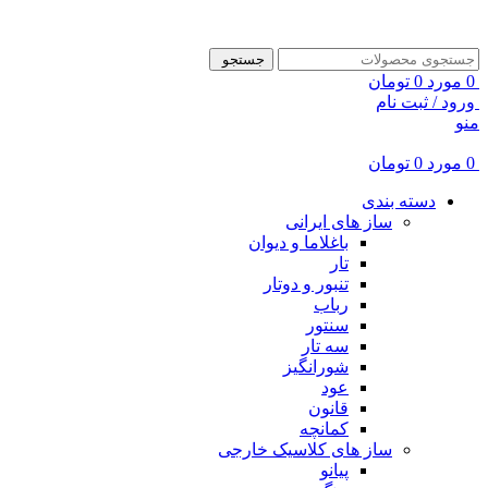
ADD ANYTHING HERE OR JUST REMOVE IT…
جستجو
0
مورد
0
تومان
ورود / ثبت نام
منو
0
مورد
0
تومان
دسته بندی
ساز های ایرانی
باغلاما و دیوان
تار
تنبور و دوتار
رباب
سنتور
سه تار
شورانگیز
عود
قانون
کمانچه
ساز های کلاسیک خارجی
پیانو