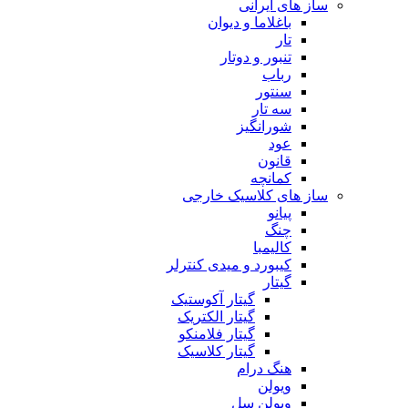
ساز های ایرانی
باغلاما و دیوان
تار
تنبور و دوتار
رباب
سنتور
سه تار
شورانگیز
عود
قانون
کمانچه
ساز های کلاسیک خارجی
پیانو
چنگ
کالیمبا
کیبورد و میدی کنترلر
گیتار
گیتار آکوستیک
گیتار الکتریک
گیتار فلامنکو
گیتار کلاسیک
هنگ درام
ویولن
ویولن سل