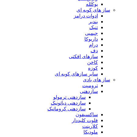
یوکلله
ساز های کوبه ای
ادوات درامز
بندیر
تنبک
جیمبی
داربوکا
درام
دف
سازهای افکتی
کاخن
کوزه
سایر سازهای کوبه ای
ساز های بادی
ترومپت
سازدهنی
سازدهنی ترمولو
سازدهنی دیاتونیک
سازدهنی کروماتیک
ساکسیفون
فلوت کلیددار
کلارینت
ملودیکا