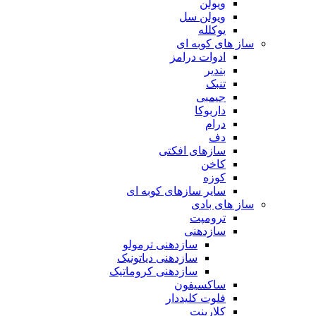
ویولن
ویولن سل
یوکلله
ساز های کوبه ای
ادوات درامز
بندیر
تنبک
جیمبی
داربوکا
درام
دف
سازهای افکتی
کاخن
کوزه
سایر سازهای کوبه ای
ساز های بادی
ترومپت
سازدهنی
سازدهنی ترمولو
سازدهنی دیاتونیک
سازدهنی کروماتیک
ساکسیفون
فلوت کلیددار
کلارینت