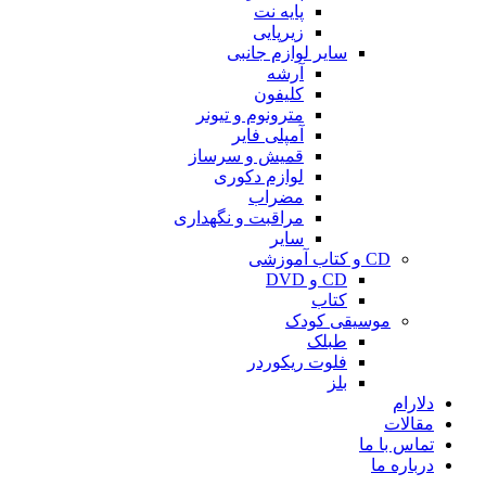
پایه نت
زیرپایی
سایر لوازم جانبی
آرشه
کلیفون
مترونوم و تیونر
آمپلی فایر
قمیش و سرساز
لوازم دکوری
مضراب
مراقبت و نگهداری
سایر
CD و کتاب آموزشی
CD و DVD
کتاب
موسیقی کودک
طبلک
فلوت ریکوردر
بلز
دلارام
مقالات
تماس با ما
درباره ما