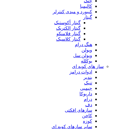
چنگ
کالیمبا
کیبورد و میدی کنترلر
گیتار
گیتار آکوستیک
گیتار الکتریک
گیتار فلامنکو
گیتار کلاسیک
هنگ درام
ویولن
ویولن سل
یوکلله
ساز های کوبه ای
ادوات درامز
بندیر
تنبک
جیمبی
داربوکا
درام
دف
سازهای افکتی
کاخن
کوزه
سایر سازهای کوبه ای