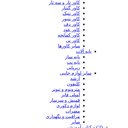
کاور تار و سه تار
کاور گیتار
کاور تنبک
کاور تنبور
کاور دف
کاور عود
کاور کمانچه
کاور نی
سایر کاورها
پایه آلات
پایه ساز
پایه نت
زیرپایی
سایر لوازم جانبی
آرشه
کلیفون
مترونوم و تیونر
آمپلی فایر
قمیش و سرساز
لوازم دکوری
مضراب
مراقبت و نگهداری
سایر
CD و کتاب آموزشی