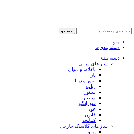
جستجو
منو
دسته بندی‌ها
دسته بندی
ساز های ایرانی
باغلاما و دیوان
تار
تنبور و دوتار
رباب
سنتور
سه تار
شورانگیز
عود
قانون
کمانچه
ساز های کلاسیک خارجی
پیانو