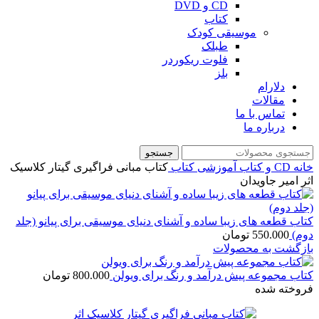
CD و DVD
کتاب
موسیقی کودک
طبلک
فلوت ریکوردر
بلز
دلارام
مقالات
تماس با ما
درباره ما
جستجو
خانه
CD و کتاب آموزشی
کتاب
کتاب مبانی فراگيری گيتار كلاسيک
اثر امیر جاویدان
کتاب قطعه های زیبا ساده و آشنای دنیای موسیقی برای پیانو (جلد
دوم)
550.000
تومان
بازگشت به محصولات
کتاب مجموعه پیش درآمد و رنگ برای ویولن
800.000
تومان
فروخته شده