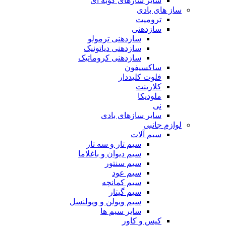
سایر سازهای کوبه ای
ساز های بادی
ترومپت
سازدهنی
سازدهنی ترمولو
سازدهنی دیاتونیک
سازدهنی کروماتیک
ساکسیفون
فلوت کلیددار
کلارینت
ملودیکا
نی
سایر سازهای بادی
لوازم جانبی
سیم آلات
سیم تار و سه تار
سیم دیوان و باغلاما
سیم سنتور
سیم عود
سیم کمانچه
سیم گیتار
سیم ویولن و ویولنسل
سایر سیم ها
کیس و کاور