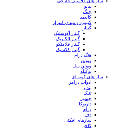
ساز های کلاسیک خارجی
پیانو
چنگ
کالیمبا
کیبورد و میدی کنترلر
گیتار
گیتار آکوستیک
گیتار الکتریک
گیتار فلامنکو
گیتار کلاسیک
هنگ درام
ویولن
ویولن سل
یوکلله
ساز های کوبه ای
ادوات درامز
بندیر
تنبک
جیمبی
داربوکا
درام
دف
سازهای افکتی
کاخن