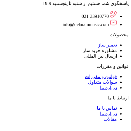
پاسخگوی شما هستیم از شنبه تا پنجشنبه 9-19
021-33910770
info@delarammusic.com
محصولات
تعمیر ساز
مشاوره خرید ساز
ارسال بین المللی
قوانین و مقررات
قوانین و مقررات
سوالات متداول
درباره ما
ارتباط با ما
تماس با ما
درباره ما
مقالات