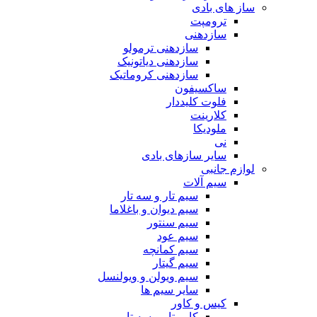
ساز های بادی
ترومپت
سازدهنی
سازدهنی ترمولو
سازدهنی دیاتونیک
سازدهنی کروماتیک
ساکسیفون
فلوت کلیددار
کلارینت
ملودیکا
نی
سایر سازهای بادی
لوازم جانبی
سیم آلات
سیم تار و سه تار
سیم دیوان و باغلاما
سیم سنتور
سیم عود
سیم کمانچه
سیم گیتار
سیم ویولن و ویولنسل
سایر سیم ها
کیس و کاور
کاور تار و سه تار