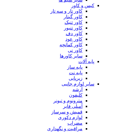
کیس و کاور
کاور تار و سه تار
کاور گیتار
کاور تنبک
کاور تنبور
کاور دف
کاور عود
کاور کمانچه
کاور نی
سایر کاورها
پایه آلات
پایه ساز
پایه نت
زیرپایی
سایر لوازم جانبی
آرشه
کلیفون
مترونوم و تیونر
آمپلی فایر
قمیش و سرساز
لوازم دکوری
مضراب
مراقبت و نگهداری