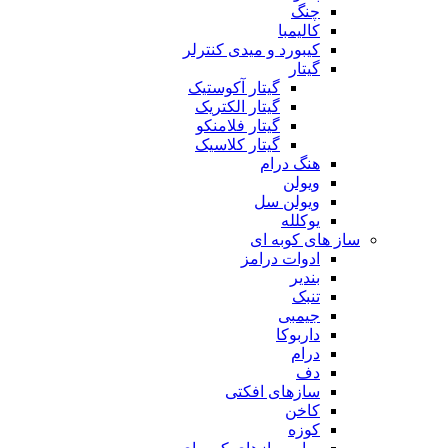
چنگ
کالیمبا
کیبورد و میدی کنترلر
گیتار
گیتار آکوستیک
گیتار الکتریک
گیتار فلامنکو
گیتار کلاسیک
هنگ درام
ویولن
ویولن سل
یوکلله
ساز های کوبه ای
ادوات درامز
بندیر
تنبک
جیمبی
داربوکا
درام
دف
سازهای افکتی
کاخن
کوزه