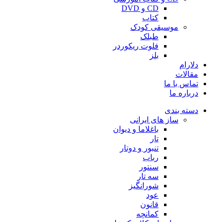
CD و DVD
کتاب
موسیقی کودک
طبلک
فلوت ریکوردر
بلز
دلارام
مقالات
تماس با ما
درباره ما
دسته بندی
ساز های ایرانی
باغلاما و دیوان
تار
تنبور و دوتار
رباب
سنتور
سه تار
شورانگیز
عود
قانون
کمانچه