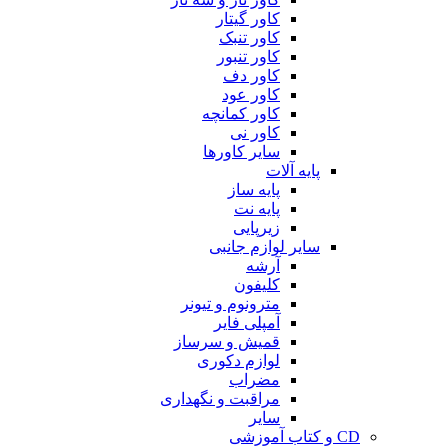
کاور گیتار
کاور تنبک
کاور تنبور
کاور دف
کاور عود
کاور کمانچه
کاور نی
سایر کاورها
پایه آلات
پایه ساز
پایه نت
زیرپایی
سایر لوازم جانبی
آرشه
کلیفون
مترونوم و تیونر
آمپلی فایر
قمیش و سرساز
لوازم دکوری
مضراب
مراقبت و نگهداری
سایر
CD و کتاب آموزشی