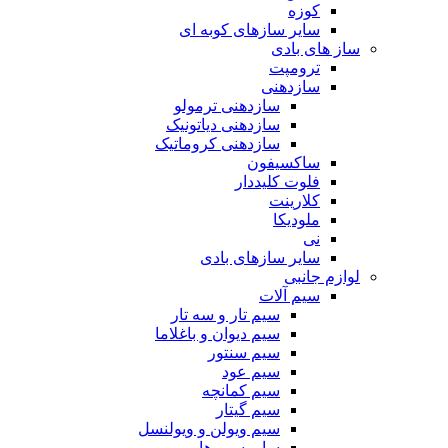
کوزه
سایر سازهای کوبه ای
ساز های بادی
ترومپت
سازدهنی
سازدهنی ترمولو
سازدهنی دیاتونیک
سازدهنی کروماتیک
ساکسیفون
فلوت کلیددار
کلارینت
ملودیکا
نی
سایر سازهای بادی
لوازم جانبی
سیم آلات
سیم تار و سه تار
سیم دیوان و باغلاما
سیم سنتور
سیم عود
سیم کمانچه
سیم گیتار
سیم ویولن و ویولنسل
سایر سیم ها