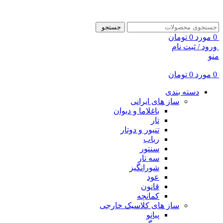
ADD ANYTHING HERE OR JUST REMOVE IT…
جستجو
0
مورد
0
تومان
ورود / ثبت نام
منو
0
مورد
0
تومان
دسته بندی
ساز های ایرانی
باغلاما و دیوان
تار
تنبور و دوتار
رباب
سنتور
سه تار
شورانگیز
عود
قانون
کمانچه
ساز های کلاسیک خارجی
پیانو