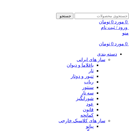
ADD ANYTHING HERE OR JUST REMOVE IT…
جستجو
0
مورد
0
تومان
ورود / ثبت نام
منو
0
مورد
0
تومان
دسته بندی
ساز های ایرانی
باغلاما و دیوان
تار
تنبور و دوتار
رباب
سنتور
سه تار
شورانگیز
عود
قانون
کمانچه
ساز های کلاسیک خارجی
پیانو