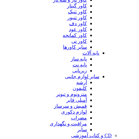
کاور گیتار
کاور تنبک
کاور تنبور
کاور دف
کاور عود
کاور کمانچه
کاور نی
سایر کاورها
پایه آلات
پایه ساز
پایه نت
زیرپایی
سایر لوازم جانبی
آرشه
کلیفون
مترونوم و تیونر
آمپلی فایر
قمیش و سرساز
لوازم دکوری
مضراب
مراقبت و نگهداری
سایر
CD و کتاب آموزشی