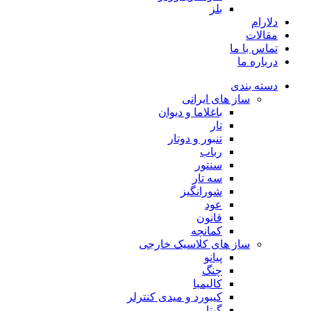
بلز
دلارام
مقالات
تماس با ما
درباره ما
دسته بندی
ساز های ایرانی
باغلاما و دیوان
تار
تنبور و دوتار
رباب
سنتور
سه تار
شورانگیز
عود
قانون
کمانچه
ساز های کلاسیک خارجی
پیانو
چنگ
کالیمبا
کیبورد و میدی کنترلر
گیتار