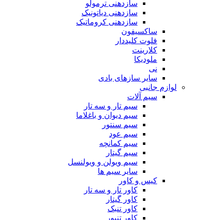
سازدهنی ترمولو
سازدهنی دیاتونیک
سازدهنی کروماتیک
ساکسیفون
فلوت کلیددار
کلارینت
ملودیکا
نی
سایر سازهای بادی
لوازم جانبی
سیم آلات
سیم تار و سه تار
سیم دیوان و باغلاما
سیم سنتور
سیم عود
سیم کمانچه
سیم گیتار
سیم ویولن و ویولنسل
سایر سیم ها
کیس و کاور
کاور تار و سه تار
کاور گیتار
کاور تنبک
کاور تنبور