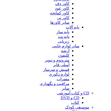
کاور دف
کاور عود
کاور کمانچه
کاور نی
سایر کاورها
پایه آلات
پایه ساز
پایه نت
زیرپایی
سایر لوازم جانبی
آرشه
کلیفون
مترونوم و تیونر
آمپلی فایر
قمیش و سرساز
لوازم دکوری
مضراب
مراقبت و نگهداری
سایر
CD و کتاب آموزشی
CD و DVD
کتاب
موسیقی کودک