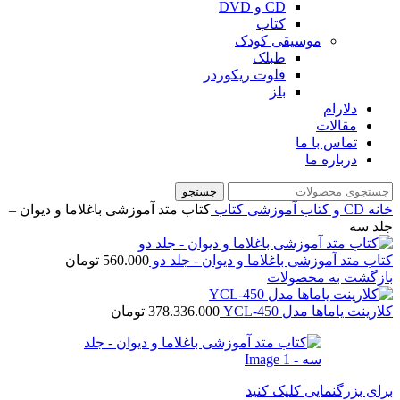
CD و DVD
کتاب
موسیقی کودک
طبلک
فلوت ریکوردر
بلز
دلارام
مقالات
تماس با ما
درباره ما
جستجو
خانه
CD و کتاب آموزشی
کتاب
کتاب متد آموزشی باغلاما و دیوان –
جلد سه
کتاب متد آموزشی باغلاما و دیوان - جلد دو
560.000
تومان
بازگشت به محصولات
کلارینت یاماها مدل YCL-450
378.336.000
تومان
برای بزرگنمایی کلیک کنید