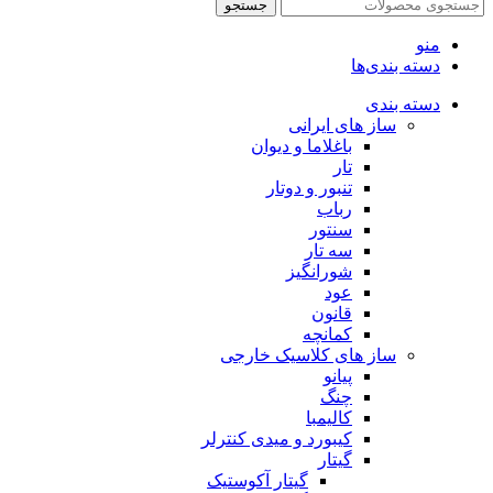
جستجو
منو
دسته بندی‌ها
دسته بندی
ساز های ایرانی
باغلاما و دیوان
تار
تنبور و دوتار
رباب
سنتور
سه تار
شورانگیز
عود
قانون
کمانچه
ساز های کلاسیک خارجی
پیانو
چنگ
کالیمبا
کیبورد و میدی کنترلر
گیتار
گیتار آکوستیک