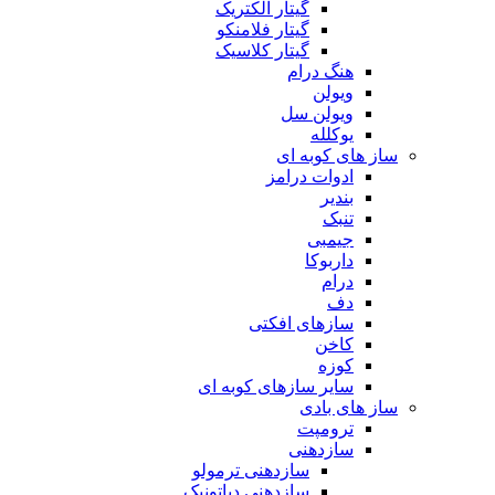
گیتار الکتریک
گیتار فلامنکو
گیتار کلاسیک
هنگ درام
ویولن
ویولن سل
یوکلله
ساز های کوبه ای
ادوات درامز
بندیر
تنبک
جیمبی
داربوکا
درام
دف
سازهای افکتی
کاخن
کوزه
سایر سازهای کوبه ای
ساز های بادی
ترومپت
سازدهنی
سازدهنی ترمولو
سازدهنی دیاتونیک