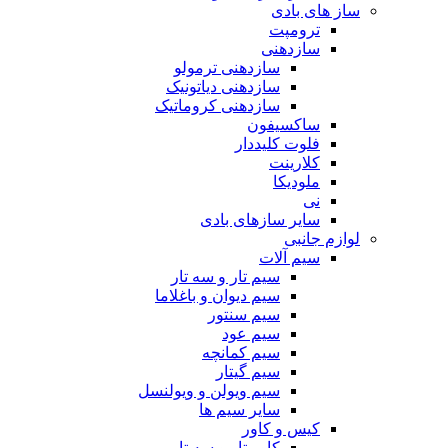
ساز های بادی
ترومپت
سازدهنی
سازدهنی ترمولو
سازدهنی دیاتونیک
سازدهنی کروماتیک
ساکسیفون
فلوت کلیددار
کلارینت
ملودیکا
نی
سایر سازهای بادی
لوازم جانبی
سیم آلات
سیم تار و سه تار
سیم دیوان و باغلاما
سیم سنتور
سیم عود
سیم کمانچه
سیم گیتار
سیم ویولن و ویولنسل
سایر سیم ها
کیس و کاور
کاور تار و سه تار