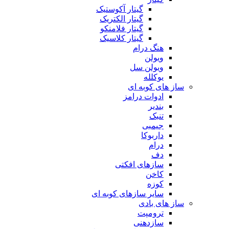
گیتار آکوستیک
گیتار الکتریک
گیتار فلامنکو
گیتار کلاسیک
هنگ درام
ویولن
ویولن سل
یوکلله
ساز های کوبه ای
ادوات درامز
بندیر
تنبک
جیمبی
داربوکا
درام
دف
سازهای افکتی
کاخن
کوزه
سایر سازهای کوبه ای
ساز های بادی
ترومپت
سازدهنی