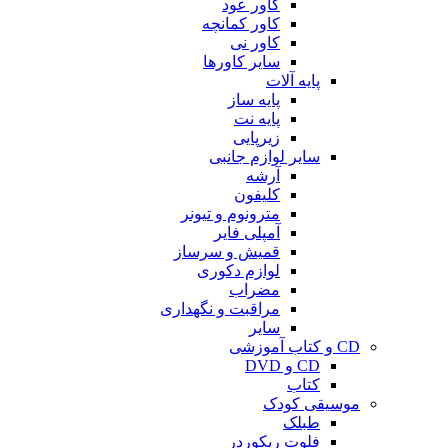
کاور عود
کاور کمانچه
کاور نی
سایر کاورها
پایه آلات
پایه ساز
پایه نت
زیرپایی
سایر لوازم جانبی
آرشه
کلیفون
مترونوم و تیونر
آمپلی فایر
قمیش و سرساز
لوازم دکوری
مضراب
مراقبت و نگهداری
سایر
CD و کتاب آموزشی
CD و DVD
کتاب
موسیقی کودک
طبلک
فلوت ریکوردر