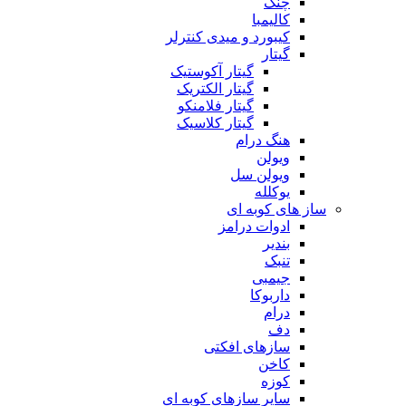
چنگ
کالیمبا
کیبورد و میدی کنترلر
گیتار
گیتار آکوستیک
گیتار الکتریک
گیتار فلامنکو
گیتار کلاسیک
هنگ درام
ویولن
ویولن سل
یوکلله
ساز های کوبه ای
ادوات درامز
بندیر
تنبک
جیمبی
داربوکا
درام
دف
سازهای افکتی
کاخن
کوزه
سایر سازهای کوبه ای