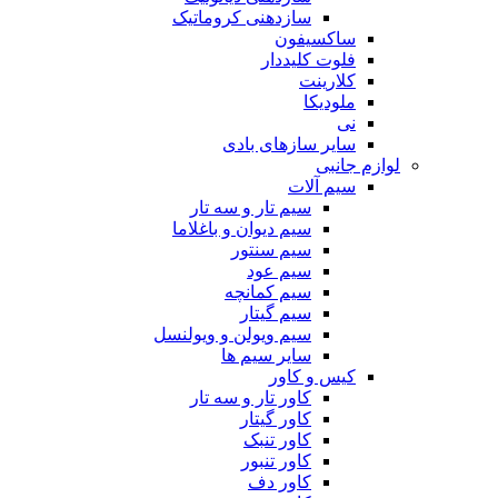
سازدهنی کروماتیک
ساکسیفون
فلوت کلیددار
کلارینت
ملودیکا
نی
سایر سازهای بادی
لوازم جانبی
سیم آلات
سیم تار و سه تار
سیم دیوان و باغلاما
سیم سنتور
سیم عود
سیم کمانچه
سیم گیتار
سیم ویولن و ویولنسل
سایر سیم ها
کیس و کاور
کاور تار و سه تار
کاور گیتار
کاور تنبک
کاور تنبور
کاور دف