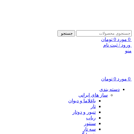
ADD ANYTHING HERE OR JUST REMOVE IT…
جستجو
0
مورد
0
تومان
ورود / ثبت نام
منو
0
مورد
0
تومان
دسته بندی
ساز های ایرانی
باغلاما و دیوان
تار
تنبور و دوتار
رباب
سنتور
سه تار