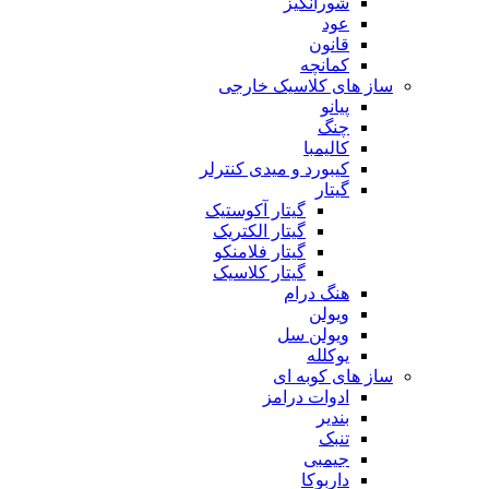
شورانگیز
عود
قانون
کمانچه
ساز های کلاسیک خارجی
پیانو
چنگ
کالیمبا
کیبورد و میدی کنترلر
گیتار
گیتار آکوستیک
گیتار الکتریک
گیتار فلامنکو
گیتار کلاسیک
هنگ درام
ویولن
ویولن سل
یوکلله
ساز های کوبه ای
ادوات درامز
بندیر
تنبک
جیمبی
داربوکا