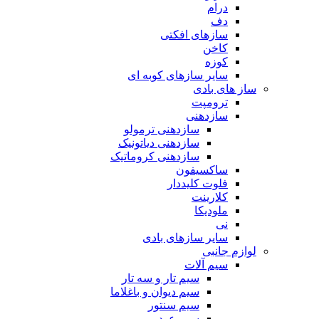
درام
دف
سازهای افکتی
کاخن
کوزه
سایر سازهای کوبه ای
ساز های بادی
ترومپت
سازدهنی
سازدهنی ترمولو
سازدهنی دیاتونیک
سازدهنی کروماتیک
ساکسیفون
فلوت کلیددار
کلارینت
ملودیکا
نی
سایر سازهای بادی
لوازم جانبی
سیم آلات
سیم تار و سه تار
سیم دیوان و باغلاما
سیم سنتور
سیم عود