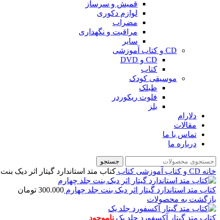
قمیش و سرساز
لوازم دکوری
مضراب
مراقبت و نگهداری
سایر
CD و کتاب آموزشی
CD و DVD
کتاب
موسیقی کودک
طبلک
فلوت ریکوردر
بلز
دلارام
مقالات
تماس با ما
درباره ما
جستجو
خانه
CD و کتاب آموزشی
کتاب
کتاب متد استاندارد گیتار اثر دیک بنت
کتاب متد استاندارد گیتار اثر دیک بنت جلد چهارم
300.000
تومان
بازگشت به محصولات
کتاب متد گیتار آکسفورد جلد یک
ناموجود