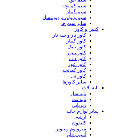
سیم کمانچه
سیم گیتار
سیم ویولن و ویولنسل
سایر سیم ها
کیس و کاور
کاور تار و سه تار
کاور گیتار
کاور تنبک
کاور تنبور
کاور دف
کاور عود
کاور کمانچه
کاور نی
سایر کاورها
پایه آلات
پایه ساز
پایه نت
زیرپایی
سایر لوازم جانبی
آرشه
کلیفون
مترونوم و تیونر
آمپلی فایر