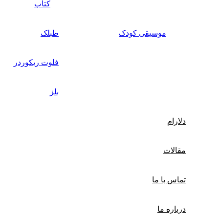
کتاب
موسیقی کودک
طبلک
فلوت ریکوردر
بلز
دلارام
مقالات
تماس با ما
درباره ما