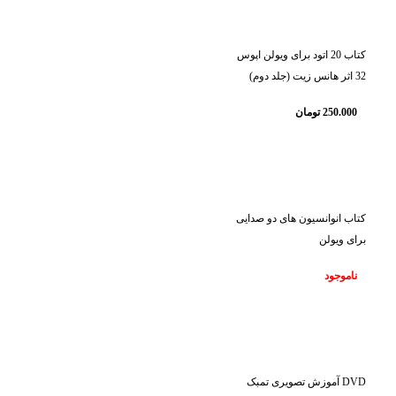
کتاب 20 اتود برای ویولن اپوس
32 اثر هانس زیت (جلد دوم)
250.000
تومان
ناموجود
کتاب انوانسیون های دو صدایی
برای ویولن
ناموجود
ناموجود
DVD آموزش تصویری تمبک