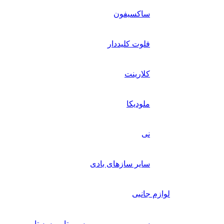
ساکسیفون
فلوت کلیددار
کلارینت
ملودیکا
نی
سایر سازهای بادی
لوازم جانبی
سیم
سیم تار و سه تار