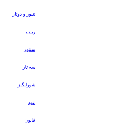
تنبور و دوتار
رباب
سنتور
سه تار
شورانگیز
عود
قانون