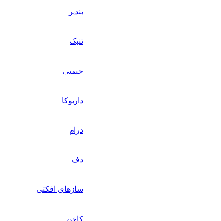
بندیر
تنبک
جیمبی
داربوکا
درام
دف
سازهای افکتی
کاخن