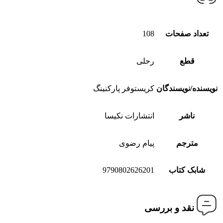
تعداد صفحات
108
قطع
رحلی
نویسنده/نویسندگان
کریستوفر پارکنینگ
ناشر
انتشارات نکیسا
مترجم
پیام رضوی
شابک کتاب
9790802626201
نقد و بررسی