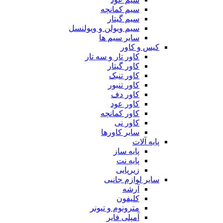
سیم کمانچه
سیم گیتار
سیم ویولن و ویولنسل
سایر سیم ها
کیس و کاور
کاور تار و سه تار
کاور گیتار
کاور تنبک
کاور تنبور
کاور دف
کاور عود
کاور کمانچه
کاور نی
سایر کاورها
پایه آلات
پایه ساز
پایه نت
زیرپایی
سایر لوازم جانبی
آرشه
کلیفون
مترونوم و تیونر
آمپلی فایر