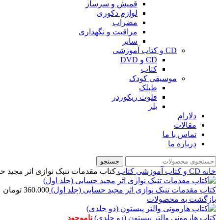
قمیش و سرساز
لوازم دکوری
مضراب
مراقبت و نگهداری
سایر
CD و کتاب آموزشی
CD و DVD
کتاب
موسیقی کودک
طبلک
فلوت ریکوردر
بلز
دلارام
مقالات
تماس با ما
درباره ما
جستجو
خانه
CD و کتاب آموزشی
کتاب
کتاب مقدمات تنبک نوازی اثر مجید ح
کتاب مقدمات تنبک نوازی اثر مجید حسابی (جلد اول)
360.000
تومان
بازگشت به محصولات
کتاب هارمونی والتر پیستون (دو جلدی)
ناموجود