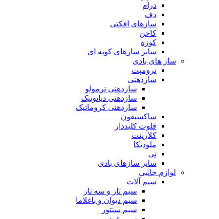
درام
دف
سازهای افکتی
کاخن
کوزه
سایر سازهای کوبه ای
ساز های بادی
ترومپت
سازدهنی
سازدهنی ترمولو
سازدهنی دیاتونیک
سازدهنی کروماتیک
ساکسیفون
فلوت کلیددار
کلارینت
ملودیکا
نی
سایر سازهای بادی
لوازم جانبی
سیم آلات
سیم تار و سه تار
سیم دیوان و باغلاما
سیم سنتور
سیم عود