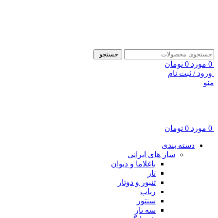
ADD ANYTHING HERE OR JUST REMOVE IT…
جستجو
0
مورد
0
تومان
ورود / ثبت نام
منو
0
مورد
0
تومان
دسته بندی
ساز های ایرانی
باغلاما و دیوان
تار
تنبور و دوتار
رباب
سنتور
سه تار