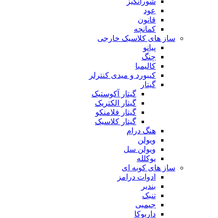
شورانگیز
عود
قانون
کمانچه
ساز های کلاسیک خارجی
پیانو
چنگ
کالیمبا
کیبورد و میدی کنترلر
گیتار
گیتار آکوستیک
گیتار الکتریک
گیتار فلامنکو
گیتار کلاسیک
هنگ درام
ویولن
ویولن سل
یوکلله
ساز های کوبه ای
ادوات درامز
بندیر
تنبک
جیمبی
داربوکا