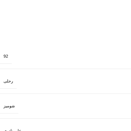
92
رحلی
شومیز
علی نادری