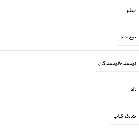
قطع
نوع جلد
نویسنده/نویسندگان
ناشر
شابک کتاب