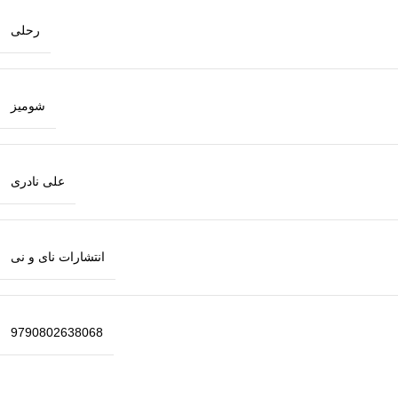
رحلی
شومیز
علی نادری
انتشارات نای و نی
9790802638068