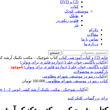
CD و DVD
کتاب
موسیقی کودک
طبلک
فلوت ریکوردر
بلز
دلارام
مقالات
تماس با ما
درباره ما
جستجو
خانه
CD و کتاب آموزشی
کتاب
کتاب شوچیک – مکتب تکنیک آرشه کش
کتاب پاگانینی جوان جلد 3 (دوازده فانتزی برای ویولن)
ناموجود
بازگشت به محصولات
کتاب ریتم در موسیقی شهرام مظلومی
160.000
تومان
برای بزرگنمایی کلیک کنید