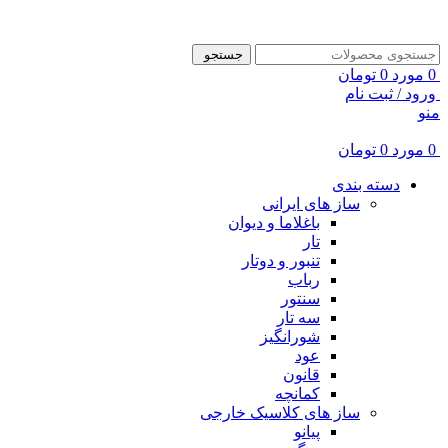
ADD ANYTHING HERE OR JUST REMOVE IT…
جستجو
0
مورد
0
تومان
ورود / ثبت نام
منو
0
مورد
0
تومان
دسته بندی
ساز های ایرانی
باغلاما و دیوان
تار
تنبور و دوتار
رباب
سنتور
سه تار
شورانگیز
عود
قانون
کمانچه
ساز های کلاسیک خارجی
پیانو