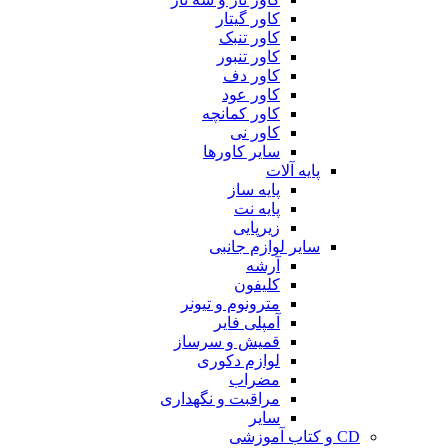
کاور گیتار
کاور تنبک
کاور تنبور
کاور دف
کاور عود
کاور کمانچه
کاور نی
سایر کاورها
پایه آلات
پایه ساز
پایه نت
زیرپایی
سایر لوازم جانبی
آرشه
کلیفون
مترونوم و تیونر
آمپلی فایر
قمیش و سرساز
لوازم دکوری
مضراب
مراقبت و نگهداری
سایر
CD و کتاب آموزشی