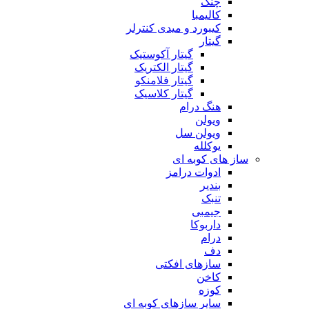
چنگ
کالیمبا
کیبورد و میدی کنترلر
گیتار
گیتار آکوستیک
گیتار الکتریک
گیتار فلامنکو
گیتار کلاسیک
هنگ درام
ویولن
ویولن سل
یوکلله
ساز های کوبه ای
ادوات درامز
بندیر
تنبک
جیمبی
داربوکا
درام
دف
سازهای افکتی
کاخن
کوزه
سایر سازهای کوبه ای