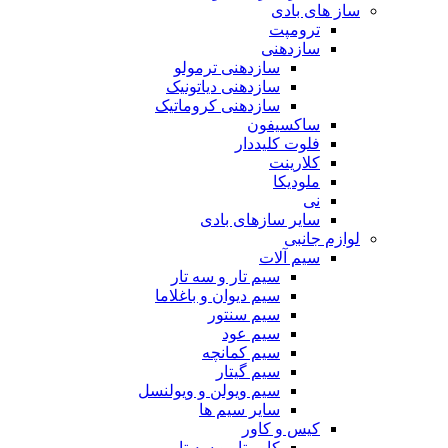
ساز های بادی
ترومپت
سازدهنی
سازدهنی ترمولو
سازدهنی دیاتونیک
سازدهنی کروماتیک
ساکسیفون
فلوت کلیددار
کلارینت
ملودیکا
نی
سایر سازهای بادی
لوازم جانبی
سیم آلات
سیم تار و سه تار
سیم دیوان و باغلاما
سیم سنتور
سیم عود
سیم کمانچه
سیم گیتار
سیم ویولن و ویولنسل
سایر سیم ها
کیس و کاور
کاور تار و سه تار