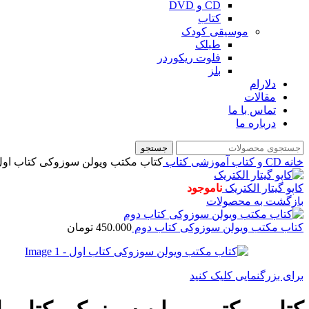
CD و DVD
کتاب
موسیقی کودک
طبلک
فلوت ریکوردر
بلز
دلارام
مقالات
تماس با ما
درباره ما
جستجو
خانه
CD و کتاب آموزشی
کتاب
کتاب مکتب ویولن سوزوکی کتاب او
کاپو گیتار الکتریک
ناموجود
بازگشت به محصولات
کتاب مکتب ویولن سوزوکی کتاب دوم
450.000
تومان
برای بزرگنمایی کلیک کنید