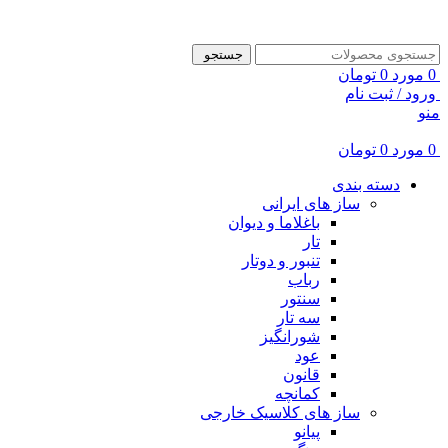
ADD ANYTHING HERE OR JUST REMOVE IT…
جستجو
0
مورد
0
تومان
ورود / ثبت نام
منو
0
مورد
0
تومان
دسته بندی
ساز های ایرانی
باغلاما و دیوان
تار
تنبور و دوتار
رباب
سنتور
سه تار
شورانگیز
عود
قانون
کمانچه
ساز های کلاسیک خارجی
پیانو