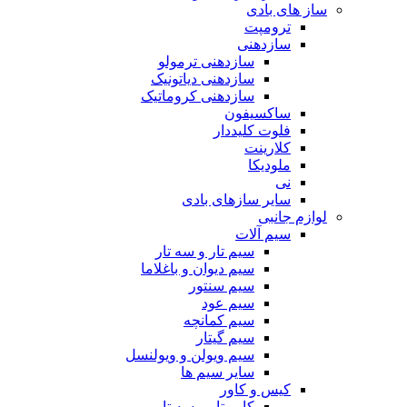
ساز های بادی
ترومپت
سازدهنی
سازدهنی ترمولو
سازدهنی دیاتونیک
سازدهنی کروماتیک
ساکسیفون
فلوت کلیددار
کلارینت
ملودیکا
نی
سایر سازهای بادی
لوازم جانبی
سیم آلات
سیم تار و سه تار
سیم دیوان و باغلاما
سیم سنتور
سیم عود
سیم کمانچه
سیم گیتار
سیم ویولن و ویولنسل
سایر سیم ها
کیس و کاور
کاور تار و سه تار