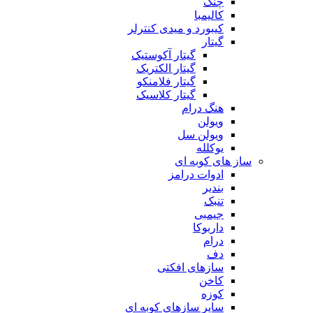
چنگ
کالیمبا
کیبورد و میدی کنترلر
گیتار
گیتار آکوستیک
گیتار الکتریک
گیتار فلامنکو
گیتار کلاسیک
هنگ درام
ویولن
ویولن سل
یوکلله
ساز های کوبه ای
ادوات درامز
بندیر
تنبک
جیمبی
داربوکا
درام
دف
سازهای افکتی
کاخن
کوزه
سایر سازهای کوبه ای