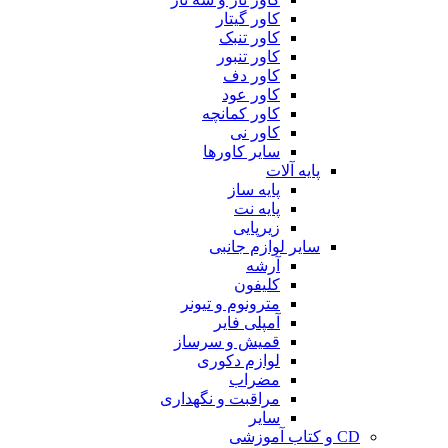
کاور گیتار
کاور تنبک
کاور تنبور
کاور دف
کاور عود
کاور کمانچه
کاور نی
سایر کاورها
پایه آلات
پایه ساز
پایه نت
زیرپایی
سایر لوازم جانبی
آرشه
کلیفون
مترونوم و تیونر
آمپلی فایر
قمیش و سرساز
لوازم دکوری
مضراب
مراقبت و نگهداری
سایر
CD و کتاب آموزشی