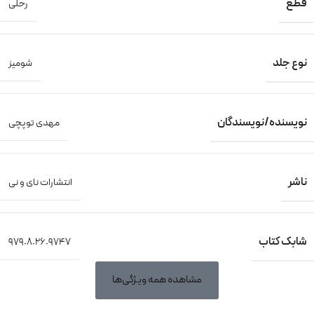
قطع
رحلی
نوع جلد
شومیز
نویسنده/نویسندگان
مهدی توپچی
ناشر
انتشارات نای و نی
شابک کتاب
۹۷۹٠۸٠۲۶٠۹۷۴۷
مشاهده همه ویژگی‌ها