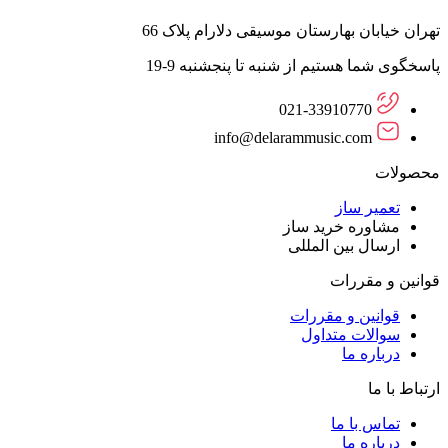
تهران خیابان بهارستان موسیقی دلارام پلاک 66
پاسخگوی شما هستیم از شنبه تا پنجشنبه 9-19
021-33910770
info@delarammusic.com
محصولات
تعمیر ساز
مشاوره خرید ساز
ارسال بین المللی
قوانین و مقررات
قوانین و مقررات
سوالات متداول
درباره ما
ارتباط با ما
تماس با ما
درباره ما