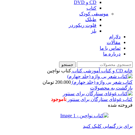
CD و DVD
کتاب
موسیقی کودک
طبلک
فلوت ریکوردر
بلز
دلارام
مقالات
تماس با ما
درباره ما
جستجو
خانه
CD و کتاب آموزشی
کتاب
کتاب نواچین
کتاب شعر بی واژه (جلد چهارم)
200.000
تومان
بازگشت به محصولات
کتاب غوغای ستارگان برای سنتور
ناموجود
فروخته شده
برای بزرگنمایی کلیک کنید