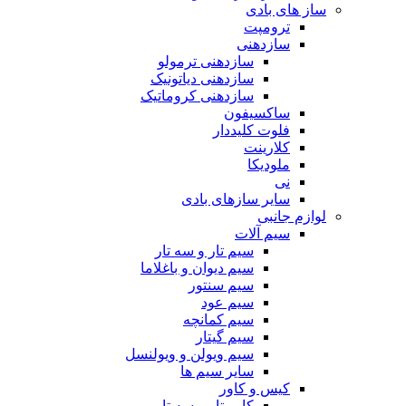
ساز های بادی
ترومپت
سازدهنی
سازدهنی ترمولو
سازدهنی دیاتونیک
سازدهنی کروماتیک
ساکسیفون
فلوت کلیددار
کلارینت
ملودیکا
نی
سایر سازهای بادی
لوازم جانبی
سیم آلات
سیم تار و سه تار
سیم دیوان و باغلاما
سیم سنتور
سیم عود
سیم کمانچه
سیم گیتار
سیم ویولن و ویولنسل
سایر سیم ها
کیس و کاور
کاور تار و سه تار