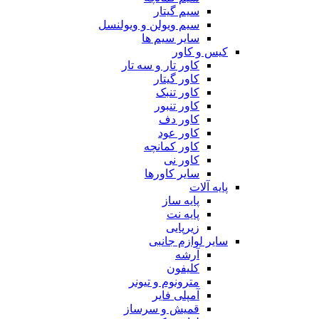
سیم گیتار
سیم ویولن و ویولنسل
سایر سیم ها
کیس و کاور
کاور تار و سه تار
کاور گیتار
کاور تنبک
کاور تنبور
کاور دف
کاور عود
کاور کمانچه
کاور نی
سایر کاورها
پایه آلات
پایه ساز
پایه نت
زیرپایی
سایر لوازم جانبی
آرشه
کلیفون
مترونوم و تیونر
آمپلی فایر
قمیش و سرساز