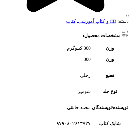
0
دسته:
CD و کتاب آموزشی
,
کتاب
مشخصات محصول:
وزن
300 کیلوگرم
وزن
300
قطع
رحلی
نوع جلد
شومیز
نویسنده/نویسندگان
محمد خالقی
شابک کتاب
۹۷۹٠۸٠۲۶۱۳۷۳۷