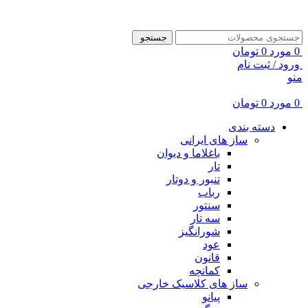
ADD ANYTHING HERE OR JUST REMOVE IT…
جستجو
0
مورد
0
تومان
ورود / ثبت نام
منو
0
مورد
0
تومان
دسته بندی
ساز های ایرانی
باغلاما و دیوان
تار
تنبور و دوتار
رباب
سنتور
سه تار
شورانگیز
عود
قانون
کمانچه
ساز های کلاسیک خارجی
پیانو