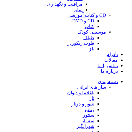
مراقبت و نگهداری
سایر
CD و کتاب آموزشی
CD و DVD
کتاب
موسیقی کودک
طبلک
فلوت ریکوردر
بلز
دلارام
مقالات
تماس با ما
درباره ما
دسته بندی
ساز های ایرانی
باغلاما و دیوان
تار
تنبور و دوتار
رباب
سنتور
سه تار
شورانگیز
عود