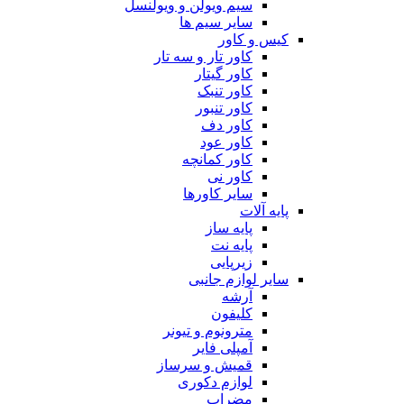
سیم ویولن و ویولنسل
سایر سیم ها
کیس و کاور
کاور تار و سه تار
کاور گیتار
کاور تنبک
کاور تنبور
کاور دف
کاور عود
کاور کمانچه
کاور نی
سایر کاورها
پایه آلات
پایه ساز
پایه نت
زیرپایی
سایر لوازم جانبی
آرشه
کلیفون
مترونوم و تیونر
آمپلی فایر
قمیش و سرساز
لوازم دکوری
مضراب