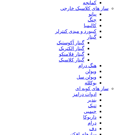
کمانچه
ساز های کلاسیک خارجی
پیانو
چنگ
کالیمبا
کیبورد و میدی کنترلر
گیتار
گیتار آکوستیک
گیتار الکتریک
گیتار فلامنکو
گیتار کلاسیک
هنگ درام
ویولن
ویولن سل
یوکلله
ساز های کوبه ای
ادوات درامز
بندیر
تنبک
جیمبی
داربوکا
درام
دف
سازهای افکتی