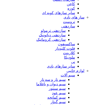
کاخن
کوزه
سایر سازهای کوبه ای
ساز های بادی
ترومپت
سازدهنی
سازدهنی ترمولو
سازدهنی دیاتونیک
سازدهنی کروماتیک
ساکسیفون
فلوت کلیددار
کلارینت
ملودیکا
نی
سایر سازهای بادی
لوازم جانبی
سیم آلات
سیم تار و سه تار
سیم دیوان و باغلاما
سیم سنتور
سیم عود
سیم کمانچه
سیم گیتار