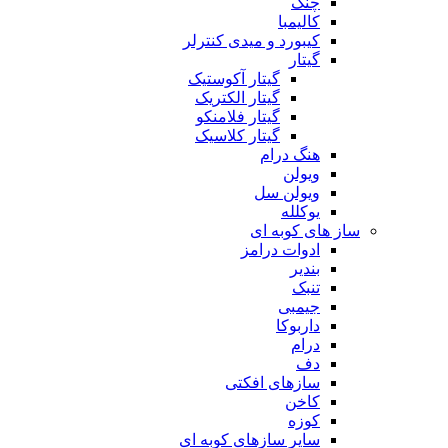
چنگ
کالیمبا
کیبورد و میدی کنترلر
گیتار
گیتار آکوستیک
گیتار الکتریک
گیتار فلامنکو
گیتار کلاسیک
هنگ درام
ویولن
ویولن سل
یوکلله
ساز های کوبه ای
ادوات درامز
بندیر
تنبک
جیمبی
داربوکا
درام
دف
سازهای افکتی
کاخن
کوزه
سایر سازهای کوبه ای