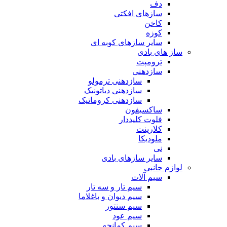
دف
سازهای افکتی
کاخن
کوزه
سایر سازهای کوبه ای
ساز های بادی
ترومپت
سازدهنی
سازدهنی ترمولو
سازدهنی دیاتونیک
سازدهنی کروماتیک
ساکسیفون
فلوت کلیددار
کلارینت
ملودیکا
نی
سایر سازهای بادی
لوازم جانبی
سیم آلات
سیم تار و سه تار
سیم دیوان و باغلاما
سیم سنتور
سیم عود
سیم کمانچه