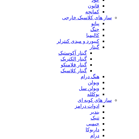
قانون
کمانچه
ساز های کلاسیک خارجی
پیانو
چنگ
کالیمبا
کیبورد و میدی کنترلر
گیتار
گیتار آکوستیک
گیتار الکتریک
گیتار فلامنکو
گیتار کلاسیک
هنگ درام
ویولن
ویولن سل
یوکلله
ساز های کوبه ای
ادوات درامز
بندیر
تنبک
جیمبی
داربوکا
درام