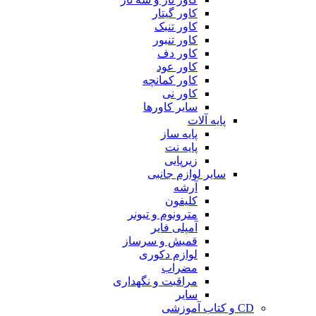
کاور گیتار
کاور تنبک
کاور تنبور
کاور دف
کاور عود
کاور کمانچه
کاور نی
سایر کاورها
پایه آلات
پایه ساز
پایه نت
زیرپایی
سایر لوازم جانبی
آرشه
کلیفون
مترونوم و تیونر
آمپلی فایر
قمیش و سرساز
لوازم دکوری
مضراب
مراقبت و نگهداری
سایر
CD و کتاب آموزشی