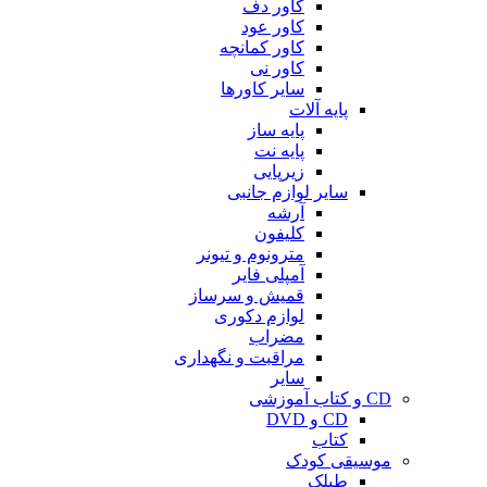
کاور دف
کاور عود
کاور کمانچه
کاور نی
سایر کاورها
پایه آلات
پایه ساز
پایه نت
زیرپایی
سایر لوازم جانبی
آرشه
کلیفون
مترونوم و تیونر
آمپلی فایر
قمیش و سرساز
لوازم دکوری
مضراب
مراقبت و نگهداری
سایر
CD و کتاب آموزشی
CD و DVD
کتاب
موسیقی کودک
طبلک