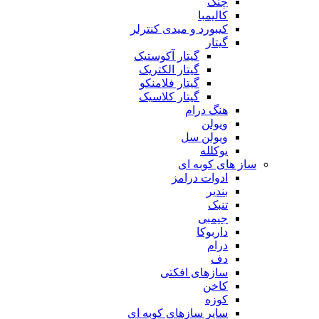
چنگ
کالیمبا
کیبورد و میدی کنترلر
گیتار
گیتار آکوستیک
گیتار الکتریک
گیتار فلامنکو
گیتار کلاسیک
هنگ درام
ویولن
ویولن سل
یوکلله
ساز های کوبه ای
ادوات درامز
بندیر
تنبک
جیمبی
داربوکا
درام
دف
سازهای افکتی
کاخن
کوزه
سایر سازهای کوبه ای