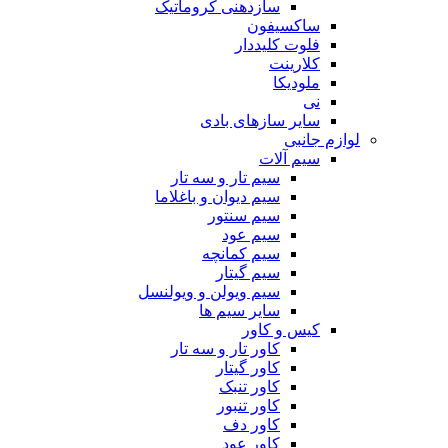
سازدهنی کروماتیک
ساکسیفون
فلوت کلیددار
کلارینت
ملودیکا
نی
سایر سازهای بادی
لوازم جانبی
سیم آلات
سیم تار و سه تار
سیم دیوان و باغلاما
سیم سنتور
سیم عود
سیم کمانچه
سیم گیتار
سیم ویولن و ویولنسل
سایر سیم ها
کیس و کاور
کاور تار و سه تار
کاور گیتار
کاور تنبک
کاور تنبور
کاور دف
کاور عود