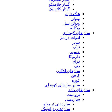
گیتار فلامنکو
گیتار کلاسیک
هنگ درام
ویولن
ویولن سل
یوکلله
ساز های کوبه ای
ادوات درامز
بندیر
تنبک
جیمبی
داربوکا
درام
دف
سازهای افکتی
کاخن
کوزه
سایر سازهای کوبه ای
ساز های بادی
ترومپت
سازدهنی
سازدهنی ترمولو
سازدهنی دیاتونیک