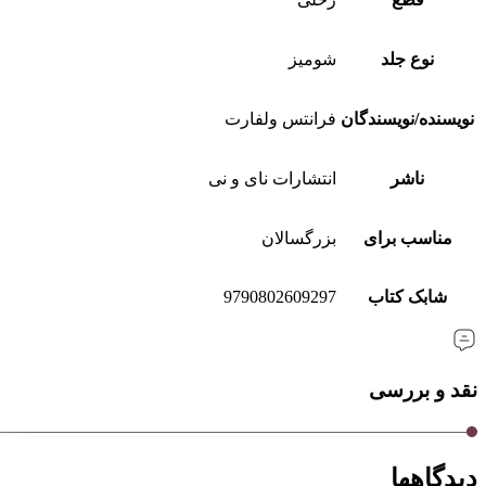
نوع جلد
شومیز
نویسنده/نویسندگان
فرانتس ولفارت
ناشر
انتشارات نای و نی
مناسب برای
بزرگسالان
شابک کتاب
9790802609297
نقد و بررسی
دیدگاهها