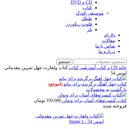
CD و DVD
کتاب
موسیقی کودک
طبلک
فلوت ریکوردر
بلز
دلارام
مقالات
تماس با ما
درباره ما
جستجو
خانه
CD و کتاب آموزشی
کتاب
کتاب ولفارت چهل تمرین مقدماتی
اپوس 54
کتاب چهل آهنگ برگزیده برای پیانو
ناموجود
بازگشت به محصولات
کتاب کنسرتوهای آسان برای ویولن
350.000
تومان
فروخته شده