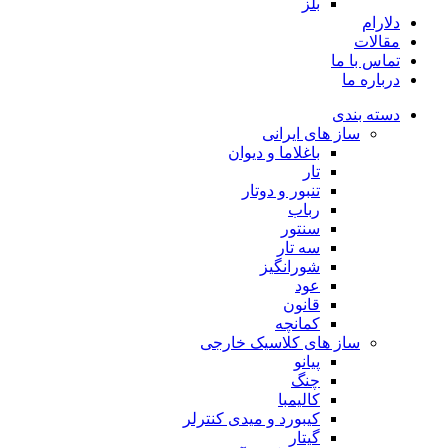
بلز
دلارام
مقالات
تماس با ما
درباره ما
دسته بندی
ساز های ایرانی
باغلاما و دیوان
تار
تنبور و دوتار
رباب
سنتور
سه تار
شورانگیز
عود
قانون
کمانچه
ساز های کلاسیک خارجی
پیانو
چنگ
کالیمبا
کیبورد و میدی کنترلر
گیتار