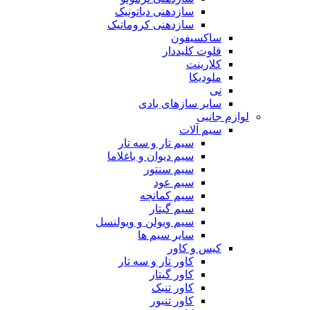
سازدهنی دیاتونیک
سازدهنی کروماتیک
ساکسیفون
فلوت کلیددار
کلارینت
ملودیکا
نی
سایر سازهای بادی
لوازم جانبی
سیم آلات
سیم تار و سه تار
سیم دیوان و باغلاما
سیم سنتور
سیم عود
سیم کمانچه
سیم گیتار
سیم ویولن و ویولنسل
سایر سیم ها
کیس و کاور
کاور تار و سه تار
کاور گیتار
کاور تنبک
کاور تنبور