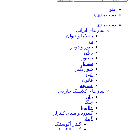
منو
دسته بندی‌ها
دسته بندی
ساز های ایرانی
باغلاما و دیوان
تار
تنبور و دوتار
رباب
سنتور
سه تار
شورانگیز
عود
قانون
کمانچه
ساز های کلاسیک خارجی
پیانو
چنگ
کالیمبا
کیبورد و میدی کنترلر
گیتار
گیتار آکوستیک
گیتار الکتریک