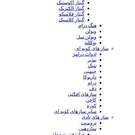
گیتار آکوستیک
گیتار الکتریک
گیتار فلامنکو
گیتار کلاسیک
هنگ درام
ویولن
ویولن سل
یوکلله
ساز های کوبه ای
ادوات درامز
بندیر
تنبک
جیمبی
داربوکا
درام
دف
سازهای افکتی
کاخن
کوزه
سایر سازهای کوبه ای
ساز های بادی
ترومپت
سازدهنی
سازدهنی ترمولو