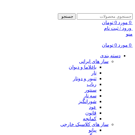
ADD ANYTHING HERE OR JUST REMOVE IT…
جستجو
0
مورد
0
تومان
ورود / ثبت نام
منو
0
مورد
0
تومان
دسته بندی
ساز های ایرانی
باغلاما و دیوان
تار
تنبور و دوتار
رباب
سنتور
سه تار
شورانگیز
عود
قانون
کمانچه
ساز های کلاسیک خارجی
پیانو