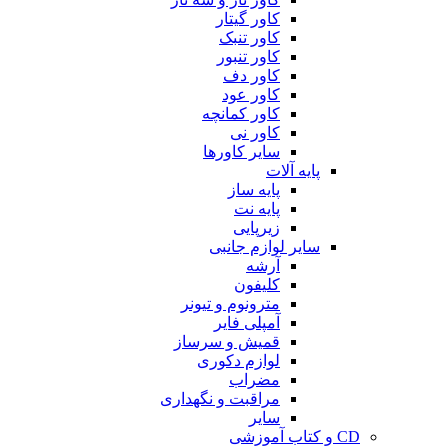
کاور گیتار
کاور تنبک
کاور تنبور
کاور دف
کاور عود
کاور کمانچه
کاور نی
سایر کاورها
پایه آلات
پایه ساز
پایه نت
زیرپایی
سایر لوازم جانبی
آرشه
کلیفون
مترونوم و تیونر
آمپلی فایر
قمیش و سرساز
لوازم دکوری
مضراب
مراقبت و نگهداری
سایر
CD و کتاب آموزشی