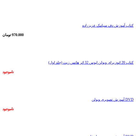
ناموجود
کتاب آموزش دف سیامک عزیززاده
970.000
تومان
ناموجود
کتاب 20 اتود برای ویولن اپوس 32 اثر هانس زیت (جلد اول)
ناموجود
ناموجود
DVD آموزش تصویری ویولن
ناموجود
ناموجود