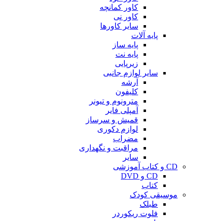
کاور کمانچه
کاور نی
سایر کاورها
پایه آلات
پایه ساز
پایه نت
زیرپایی
سایر لوازم جانبی
آرشه
کلیفون
مترونوم و تیونر
آمپلی فایر
قمیش و سرساز
لوازم دکوری
مضراب
مراقبت و نگهداری
سایر
CD و کتاب آموزشی
CD و DVD
کتاب
موسیقی کودک
طبلک
فلوت ریکوردر