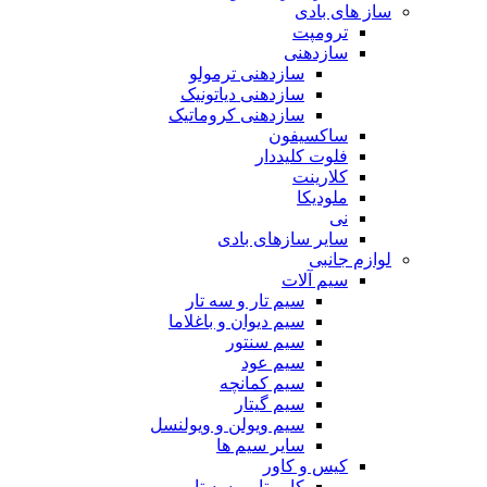
ساز های بادی
ترومپت
سازدهنی
سازدهنی ترمولو
سازدهنی دیاتونیک
سازدهنی کروماتیک
ساکسیفون
فلوت کلیددار
کلارینت
ملودیکا
نی
سایر سازهای بادی
لوازم جانبی
سیم آلات
سیم تار و سه تار
سیم دیوان و باغلاما
سیم سنتور
سیم عود
سیم کمانچه
سیم گیتار
سیم ویولن و ویولنسل
سایر سیم ها
کیس و کاور
کاور تار و سه تار