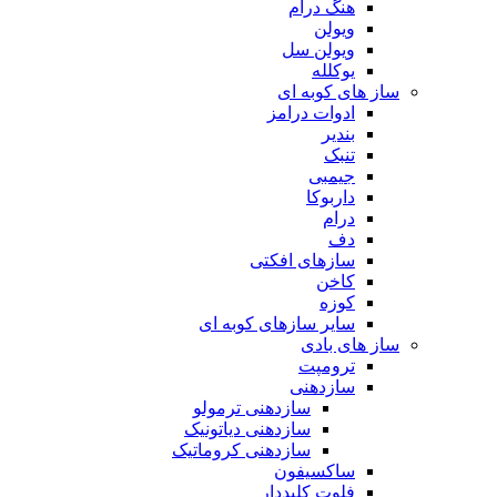
هنگ درام
ویولن
ویولن سل
یوکلله
ساز های کوبه ای
ادوات درامز
بندیر
تنبک
جیمبی
داربوکا
درام
دف
سازهای افکتی
کاخن
کوزه
سایر سازهای کوبه ای
ساز های بادی
ترومپت
سازدهنی
سازدهنی ترمولو
سازدهنی دیاتونیک
سازدهنی کروماتیک
ساکسیفون
فلوت کلیددار