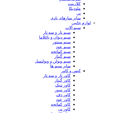
کلارینت
ملودیکا
نی
سایر سازهای بادی
لوازم جانبی
سیم آلات
سیم تار و سه تار
سیم دیوان و باغلاما
سیم سنتور
سیم عود
سیم کمانچه
سیم گیتار
سیم ویولن و ویولنسل
سایر سیم ها
کیس و کاور
کاور تار و سه تار
کاور گیتار
کاور تنبک
کاور تنبور
کاور دف
کاور عود
کاور کمانچه
کاور نی