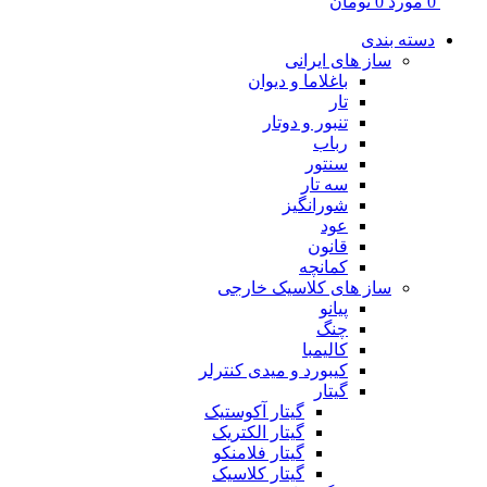
0
مورد
0
تومان
دسته بندی
ساز های ایرانی
باغلاما و دیوان
تار
تنبور و دوتار
رباب
سنتور
سه تار
شورانگیز
عود
قانون
کمانچه
ساز های کلاسیک خارجی
پیانو
چنگ
کالیمبا
کیبورد و میدی کنترلر
گیتار
گیتار آکوستیک
گیتار الکتریک
گیتار فلامنکو
گیتار کلاسیک