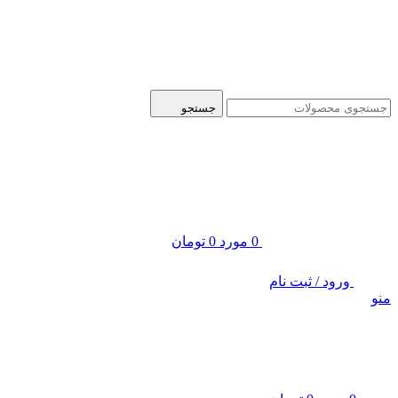
ADD ANYTHING HERE OR JUST REMOVE IT…
جستجو
0
مورد
0
تومان
ورود / ثبت نام
منو