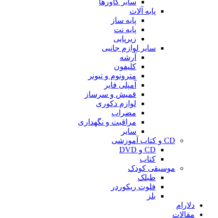
سایر کاورها
پایه آلات
پایه ساز
پایه نت
زیرپایی
سایر لوازم جانبی
آرشه
کلیفون
مترونوم و تیونر
آمپلی فایر
قمیش و سرساز
لوازم دکوری
مضراب
مراقبت و نگهداری
سایر
CD و کتاب آموزشی
CD و DVD
کتاب
موسیقی کودک
طبلک
فلوت ریکوردر
بلز
دلارام
مقالات