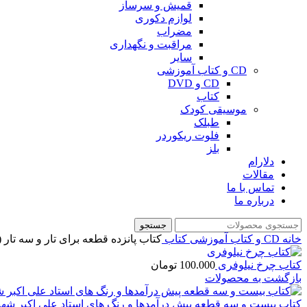
قمیش و سرساز
لوازم دکوری
مضراب
مراقبت و نگهداری
سایر
CD و کتاب آموزشی
CD و DVD
کتاب
موسیقی کودک
طبلک
فلوت ریکوردر
بلز
دلارام
مقالات
تماس با ما
درباره ما
جستجو
خانه
CD و کتاب آموزشی
کتاب
کتاب پانزده قطعه برای تار و سه تار (گلهای جاو
کتاب چرخ نیلوفری
100.000
تومان
بازگشت به محصولات
کتاب بیست و سه قطعه پیش درآمدها و رنگ های استاد علی اکبر شه