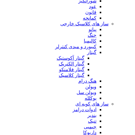
شورانگیز
عود
قانون
کمانچه
ساز های کلاسیک خارجی
پیانو
چنگ
کالیمبا
کیبورد و میدی کنترلر
گیتار
گیتار آکوستیک
گیتار الکتریک
گیتار فلامنکو
گیتار کلاسیک
هنگ درام
ویولن
ویولن سل
یوکلله
ساز های کوبه ای
ادوات درامز
بندیر
تنبک
جیمبی
داربوکا