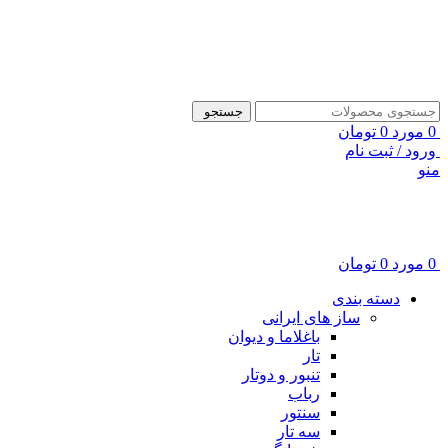
ADD ANYTHING HERE OR JUST REMOVE IT…
جستجو
0
مورد
0
تومان
ورود / ثبت نام
منو
0
مورد
0
تومان
دسته بندی
ساز های ایرانی
باغلاما و دیوان
تار
تنبور و دوتار
رباب
سنتور
سه تار