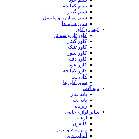
سیم کمانچه
سیم گیتار
سیم ویولن و ویولنسل
سایر سیم ها
کیس و کاور
کاور تار و سه تار
کاور گیتار
کاور تنبک
کاور تنبور
کاور دف
کاور عود
کاور کمانچه
کاور نی
سایر کاورها
پایه آلات
پایه ساز
پایه نت
زیرپایی
سایر لوازم جانبی
آرشه
کلیفون
مترونوم و تیونر
آمپلی فایر