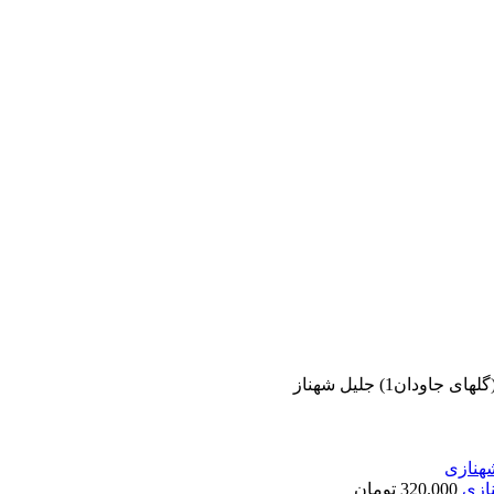
دان1) جلیل شهناز
نازی
320.000
تومان