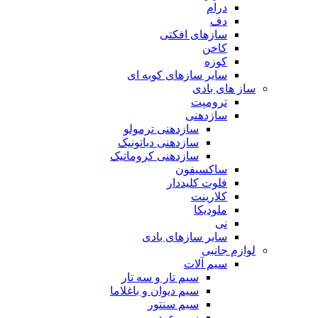
درام
دف
سازهای افکتی
کاخن
کوزه
سایر سازهای کوبه ای
ساز های بادی
ترومپت
سازدهنی
سازدهنی ترمولو
سازدهنی دیاتونیک
سازدهنی کروماتیک
ساکسیفون
فلوت کلیددار
کلارینت
ملودیکا
نی
سایر سازهای بادی
لوازم جانبی
سیم آلات
سیم تار و سه تار
سیم دیوان و باغلاما
سیم سنتور
سیم عود