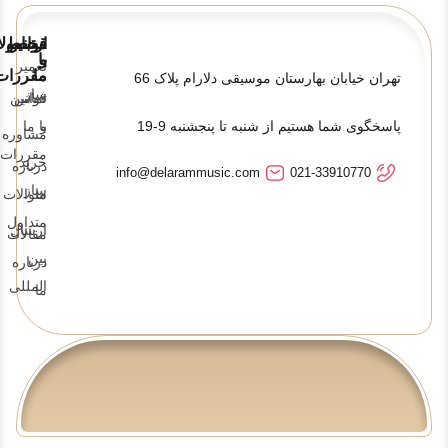
قوانین
ارتباط
محصولا
و
با
تعمیر
ما
مقررات
تهران خیابان بهارستان موسیقی دلارام پلاک 66
ساز
تماس
قوانین
پاسخگوی شما هستیم از شنبه تا پنجشنبه 9-19
و
با ما
مشاوره
مقررات
خرید
درباره
info@delarammusic.com
021-33910770
ساز
ما
سوالات
متداول
ارسال
مقالات
بین
درباره
المللی
ما