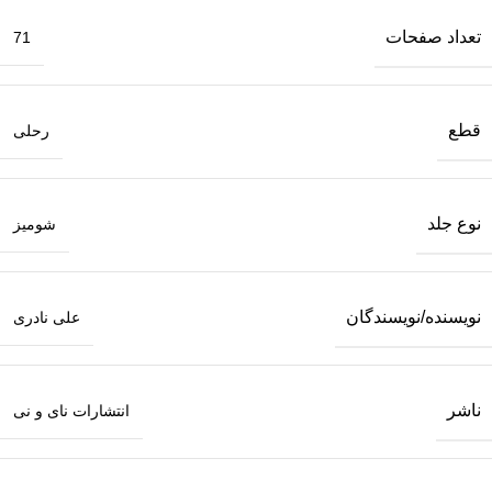
تعداد صفحات
71
قطع
رحلی
نوع جلد
شومیز
نویسنده/نویسندگان
علی نادری
ناشر
انتشارات نای و نی