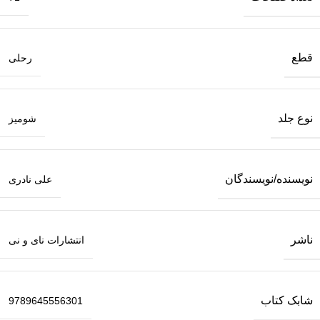
قطع
رحلی
نوع جلد
شومیز
نویسنده/نویسندگان
علی نادری
ناشر
انتشارات نای و نی
شابک کتاب
9789645556301